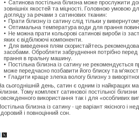
Сатинова постільна білизна може прослужити дов
зовнішніх якостей та міцності. Головною умовою д
догляду за речами з сатинових тканин:
Прати білизну із сатину слід тільки у вивернутом
Оптимальна температура води для прання повин
Не можна прати кольорові сатинові вироби із зас
яких є відбілюючі компоненти.
Для виведення плям скористайтесь рекомендова
засобами. Обробляти забруднення потрібно перед 
прання в пральну машину.
Постільна білизна із сатину не рекомендується п
може передчасно позбавити його блиску та м'якості
Гладити краще злегка вологу білизну з виворітног
На сьогоднішній день, сатин є одним із найкращих ма
білизни. Тому комплект сатинової постільної білизн
повсякденного використання так і для «особливих вип
Постільна білизна із сатину - це варіант якісного і н
здоровий і повноцінний сон.