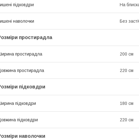
ишені підковдри
На блиск
ишені наволочки
Без засті
Розміри простирадла
ирина простирадла
200 см
овжина простирадла
220 см
Розміри підковдри
ирина підковдри
180 см
овжина підковдри
220 см
Розміри наволочки