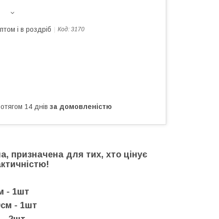
птом і в роздріб
Код:
3170
ротягом 14 днів
за домовленістю
на, призначена для тих, хто цінує
актичністю!
м - 1шт
см - 1шт