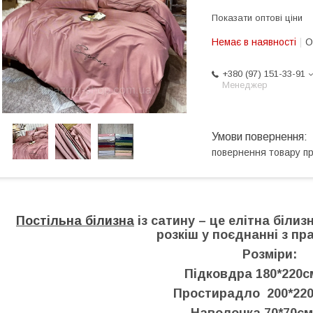
Показати оптові ціни
Немає в наявності
О
+380 (97) 151-33-91
Менеджер
повернення товару п
Постільна білизна
із сатину – це елітна білиз
розкіш у поєднанні з пр
Розміри:
Підковдра 180*220с
Простирадло 200*220