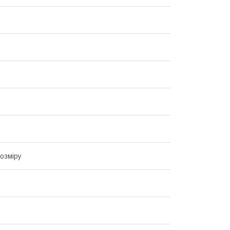
озміру