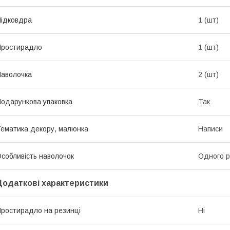
ідковдра
1 (шт)
Простирадло
1 (шт)
аволочка
2 (шт)
одарункова упаковка
Так
ематика декору, малюнка
Написи
собливість наволочок
Одного р
Додаткові характеристики
ростирадло на резинці
Ні