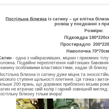
Постільна білизна
із сатину – це елітна білиз
розкіш у поєднанні з пр
Розміри:
Підковдра 180*220с
Простирадло 200*220
Наволочка 70*70см
Сатин
- одна з найкрасивіших, міцних і приємних тіл
волокна. Подвійне переплетення найтонших бавовнян
тканину особливими властивостями, надає їй блиску 
Постільна білизна із сатину дуже міцна та зносостій
високого ступеня щільності плетіння. Ця тонка і вит
більше 200 прань, що дорівнює приблизно вісьми років 
сатин не втрачає свій колір і гарний зовнішній вигляд
постільну білизну тільки вчора!