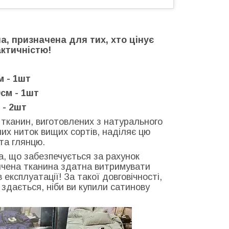
на, призначена для тих, хто цінує
актичністю!
м - 1шт
см - 1шт
 - 2шт
у тканин, виготовлених з натурального
их ниток вищих сортів, наділяє цю
та глянцю.
ка, що забезпечується за рахунок
ончена тканина здатна витримувати
експлуатації! За такої довговічності,
: здається, ніби ви купили сатинову