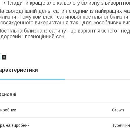
Гладити краще злегка вологу білизну з виворітног
На сьогоднішній день, сатин є одним із найкращих ма
білизни. Тому комплект сатинової постільної білизн
повсякденного використання так і для «особливих вип
Постільна білизна із сатину - це варіант якісного і н
здоровий і повноцінний сон.
арактеристики
Основні
иробник
Crown
раїна виробник
Туреччи