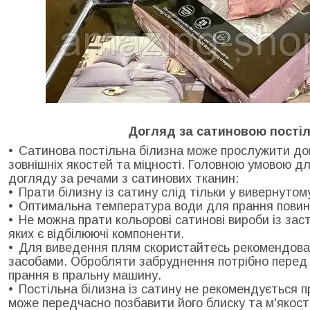
Догляд за сатиновою пості
Сатинова постільна білизна може прослужити дов
зовнішніх якостей та міцності. Головною умовою д
догляду за речами з сатинових тканин:
Прати білизну із сатину слід тільки у вивернутом
Оптимальна температура води для прання повин
Не можна прати кольорові сатинові вироби із зас
яких є відбілюючі компоненти.
Для виведення плям скористайтесь рекомендова
засобами. Обробляти забруднення потрібно перед 
прання в пральну машину.
Постільна білизна із сатину не рекомендується п
може передчасно позбавити його блиску та м'якості