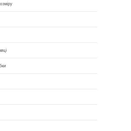
озміру
авці
бки