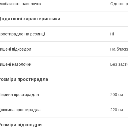
собливість наволочок
Одного р
Додаткові характеристики
ростирадло на резинці
Ні
ишені підковдри
На блиск
ишені наволочки
Без засті
Розміри простирадла
ирина простирадла
200 см
овжина простирадла
220 см
Розміри підковдри