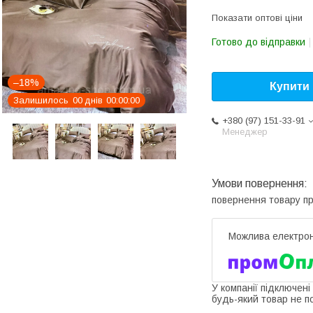
Показати оптові ціни
Готово до відправки
–18%
Купити
Залишилось
0
0
днів
0
0
0
0
0
0
+380 (97) 151-33-91
Менеджер
повернення товару п
У компанії підключені
будь-який товар не п