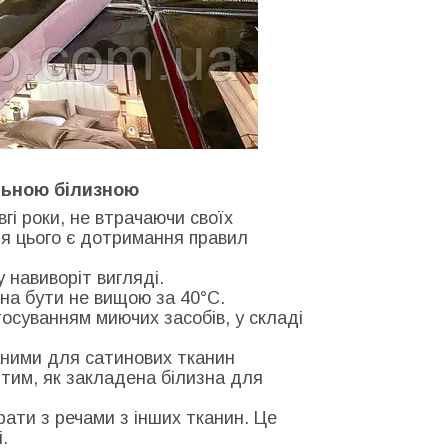
льною білизною
гі роки, не втрачаючи своїх
ля цього є дотримання правил
у навиворіт вигляді.
на бути не вищою за 40°С.
тосуванням миючих засобів, у складі
ними для сатинових тканин
тим, як закладена білизна для
рати з речами з інших тканин. Це
.