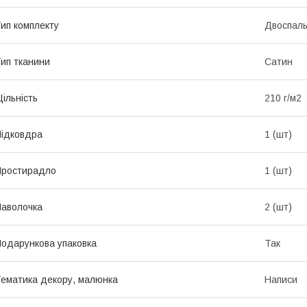
ип комплекту
Двоспал
ип тканини
Сатин
ільність
210 г/м2
ідковдра
1 (шт)
Простирадло
1 (шт)
аволочка
2 (шт)
одарункова упаковка
Так
ематика декору, малюнка
Написи