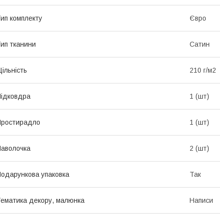
ип комплекту
Євро
ип тканини
Сатин
ільність
210 г/м2
ідковдра
1 (шт)
Простирадло
1 (шт)
аволочка
2 (шт)
одарункова упаковка
Так
ематика декору, малюнка
Написи