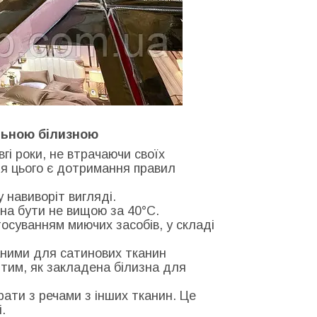
льною білизною
гі роки, не втрачаючи своїх
ля цього є дотримання правил
у навиворіт вигляді.
на бути не вищою за 40°С.
тосуванням миючих засобів, у складі
ними для сатинових тканин
тим, як закладена білизна для
рати з речами з інших тканин. Це
.