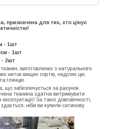
на, призначена для тих, хто цінує
актичністю!
м - 1шт
см - 1шт
 - 2шт
у тканин, виготовлених з натурального
их ниток вищих сортів, наділяє цю
та глянцю.
ка, що забезпечується за рахунок
ончена тканина здатна витримувати
експлуатації! За такої довговічності,
: здається, ніби ви купили сатинову