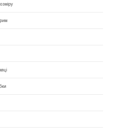
озміру
ірим
авці
бки