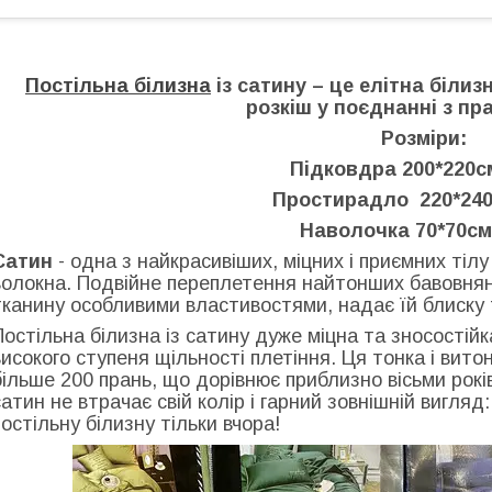
Постільна білизна
із сатину – це елітна білиз
розкіш у поєднанні з пр
Розміри:
Підковдра 200*220с
Простирадло 220*240
Наволочка 70*70см
Сатин
- одна з найкрасивіших, міцних і приємних тіл
волокна. Подвійне переплетення найтонших бавовнян
тканину особливими властивостями, надає їй блиску 
Постільна білизна із сатину дуже міцна та зносостій
високого ступеня щільності плетіння. Ця тонка і вит
більше 200 прань, що дорівнює приблизно вісьми років 
сатин не втрачає свій колір і гарний зовнішній вигляд
постільну білизну тільки вчора!