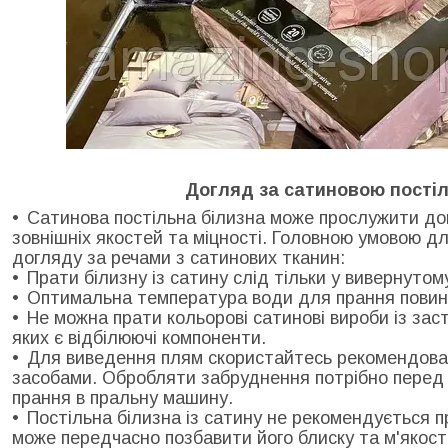
Догляд за сатиновою пості
Сатинова постільна білизна може прослужити дов
зовнішніх якостей та міцності. Головною умовою д
догляду за речами з сатинових тканин:
Прати білизну із сатину слід тільки у вивернутом
Оптимальна температура води для прання повин
Не можна прати кольорові сатинові вироби із зас
яких є відбілюючі компоненти.
Для виведення плям скористайтесь рекомендова
засобами. Обробляти забруднення потрібно перед 
прання в пральну машину.
Постільна білизна із сатину не рекомендується п
може передчасно позбавити його блиску та м'якості