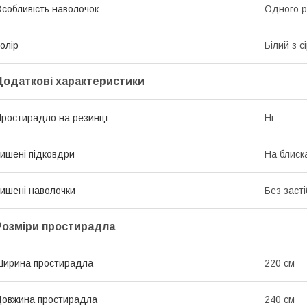
собливість наволочок
Одного р
олір
Білий з с
Додаткові характеристики
ростирадло на резинці
Ні
ишені підковдри
На блиск
ишені наволочки
Без засті
Розміри простирадла
ирина простирадла
220 см
овжина простирадла
240 см