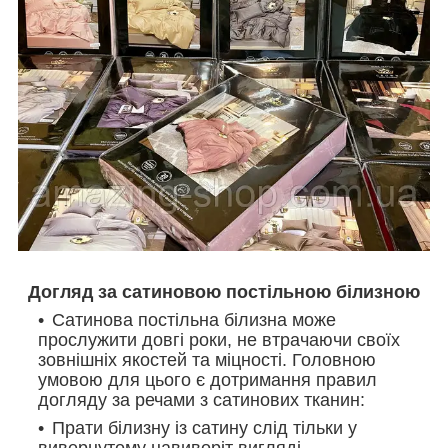
Догляд за сатиновою постільною білизною
Сатинова постільна білизна може
прослужити довгі роки, не втрачаючи своїх
зовнішніх якостей та міцності. Головною
умовою для цього є дотримання правил
догляду за речами з сатинових тканин:
Прати білизну із сатину слід тільки у
вивернутому навиворіт вигляді.