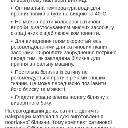
Оптимальна температура води для
прання повинна бути не вищою за 40°С.
Не можна прати кольорові сатинові
вироби із застосуванням миючих засобів, у
складі яких є відбілюючі компоненти.
Для виведення плям скористайтесь
рекомендованими для сатинових тканин
засобами. Обробляти забруднення потрібно
перед тим, як закладена білизна для
прання в пральну машину.
Постільна білизна із сатину не
рекомендується прати з речами з інших
тканин. Це може передчасно позбавити
його блиску та м'якості.
Гладити краще злегка вологу білизну з
виворітного боку.
На сьогоднішній день, сатин є одним із
найкращих матеріалів для виготовлення
постільної білизни. Тому комплект сатинової
постільної білизни стане кращим рішенням як