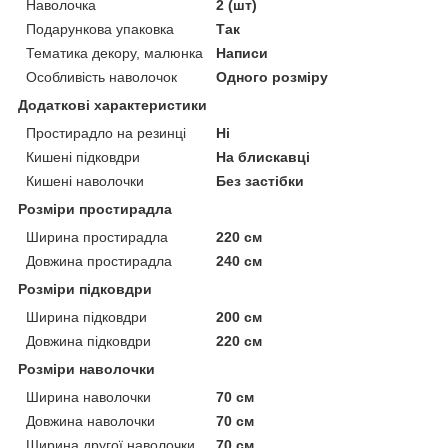
Наволочка
2 (шт)
Подарункова упаковка
Так
Тематика декору, малюнка
Написи
Особливість наволочок
Одного розміру
Додаткові характеристики
Простирадло на резинці
Ні
Кишені підковдри
На блискавці
Кишені наволочки
Без застібки
Розміри простирадла
Ширина простирадла
220 см
Довжина простирадла
240 см
Розміри підковдри
Ширина підковдри
200 см
Довжина підковдри
220 см
Розміри наволочки
Ширина наволочки
70 см
Довжина наволочки
70 см
Ширина другої наволочки
70 см