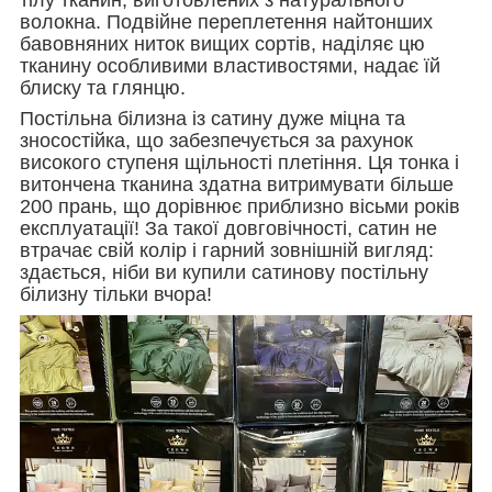
волокна. Подвійне переплетення найтонших
бавовняних ниток вищих сортів, наділяє цю
тканину особливими властивостями, надає їй
блиску та глянцю.
Постільна білизна із сатину дуже міцна та
зносостійка, що забезпечується за рахунок
високого ступеня щільності плетіння. Ця тонка і
витончена тканина здатна витримувати більше
200 прань, що дорівнює приблизно вісьми років
експлуатації! За такої довговічності, сатин не
втрачає свій колір і гарний зовнішній вигляд:
здається, ніби ви купили сатинову постільну
білизну тільки вчора!