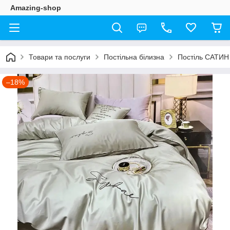
Amazing-shop
Товари та послуги
Постільна білизна
Постіль САТИН
–18%