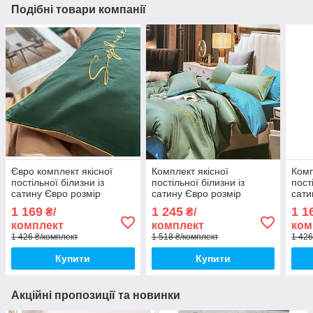
Подібні товари компанії
Євро комплект якісної
Комплект якісної
Комп
постільної білизни із
постільної білизни із
пост
сатину Євро розмір
сатину Євро розмір
сати
200*220 см
200*220 см
200*
1 169
1 245
1 1
₴/
₴/
комплект
комплект
ком
1 426 ₴/комплект
1 518 ₴/комплект
1 426
Купити
Купити
Акційні пропозиції та новинки