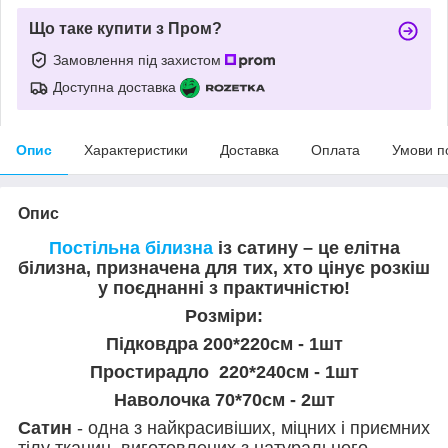
Що таке купити з Пром?
Замовлення під захистом
Доступна доставка
Опис
Характеристики
Доставка
Оплата
Умови п
Опис
Постільна білизна
із сатину – це елітна
білизна, призначена для тих, хто цінує розкіш
у поєднанні з практичністю!
Розміри:
Підковдра 200*220см - 1шт
Простирадло 220*240см - 1шт
Наволочка 70*70см - 2шт
Сатин
- одна з найкрасивіших, міцних і приємних
тілу тканин, виготовлених з натурального