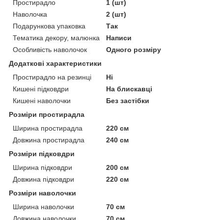
Простирадло
1 (шт)
Наволочка
2 (шт)
Подарункова упаковка
Так
Тематика декору, малюнка
Написи
Особливість наволочок
Одного розміру
Додаткові характеристики
Простирадло на резинці
Ні
Кишені підковдри
На блискавці
Кишені наволочки
Без застібки
Розміри простирадла
Ширина простирадла
220 см
Довжина простирадла
240 см
Розміри підковдри
Ширина підковдри
200 см
Довжина підковдри
220 см
Розміри наволочки
Ширина наволочки
70 см
Довжина наволочки
70 см