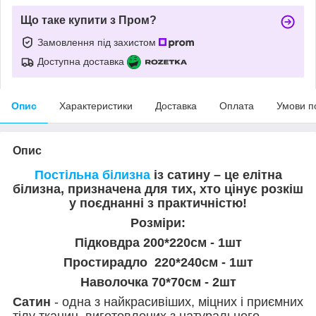
Що таке купити з Пром?
Замовлення під захистом
Доступна доставка
Опис
Характеристики
Доставка
Оплата
Умови п
Опис
Постільна білизна
із сатину – це елітна
білизна, призначена для тих, хто цінує розкіш
у поєднанні з практичністю!
Розміри:
Підковдра 200*220см - 1шт
Простирадло 220*240см - 1шт
Наволочка 70*70см - 2шт
Сатин
- одна з найкрасивіших, міцних і приємних
тілу тканин, виготовлених з натурального