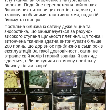
волокна. Подвійне переплетення найтонших
бавовняних ниток вищих сортів, наділяє цю
тканину особливими властивостями, надає їй
блиску та глянцю.
Постільна білизна із сатину дуже міцна та
зносостійка, що забезпечується за рахунок
високого ступеня щільності плетіння. Ця тонка і
витончена тканина здатна витримувати більше
200 прань, що дорівнює приблизно вісьми років
експлуатації! За такої довговічності, сатин не
втрачає свій колір і гарний зовнішній вигляд:
здається, ніби ви купили сатинову постільну
білизну тільки вчора!