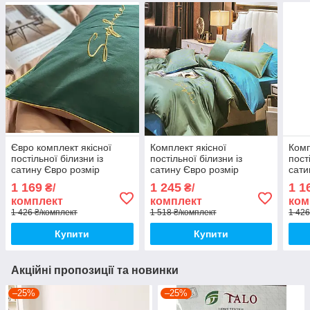
Євро комплект якісної
Комплект якісної
Комп
постільної білизни із
постільної білизни із
пост
сатину Євро розмір
сатину Євро розмір
сати
200*220 см
200*220 см
200*
1 169
1 245
1 1
₴/
₴/
комплект
комплект
ком
1 426 ₴/комплект
1 518 ₴/комплект
1 426
Купити
Купити
Акційні пропозиції та новинки
–25%
–25%