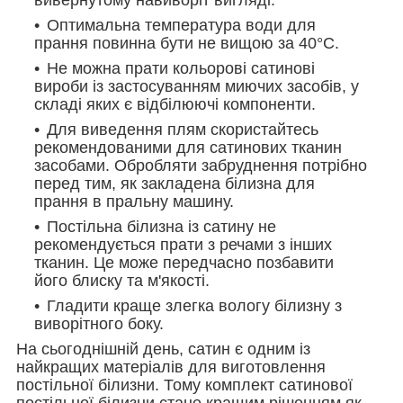
Оптимальна температура води для
прання повинна бути не вищою за 40°С.
Не можна прати кольорові сатинові
вироби із застосуванням миючих засобів, у
складі яких є відбілюючі компоненти.
Для виведення плям скористайтесь
рекомендованими для сатинових тканин
засобами. Обробляти забруднення потрібно
перед тим, як закладена білизна для
прання в пральну машину.
Постільна білизна із сатину не
рекомендується прати з речами з інших
тканин. Це може передчасно позбавити
його блиску та м'якості.
Гладити краще злегка вологу білизну з
виворітного боку.
На сьогоднішній день, сатин є одним із
найкращих матеріалів для виготовлення
постільної білизни. Тому комплект сатинової
постільної білизни стане кращим рішенням як