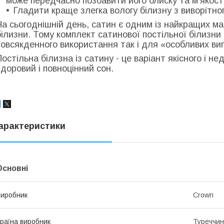
може передчасно позбавити його блиску та м'якості
Гладити краще злегка вологу білизну з виворітног
На сьогоднішній день, сатин є одним із найкращих ма
білизни. Тому комплект сатинової постільної білизн
повсякденного використання так і для «особливих вип
Постільна білизна із сатину - це варіант якісного і н
здоровий і повноцінний сон.
арактеристики
Основні
иробник
Crown
раїна виробник
Туреччи