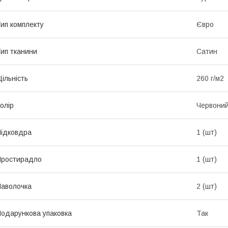
ип комплекту
Євро
ип тканини
Сатин
ільність
260 г/м2
олір
Червони
ідковдра
1 (шт)
Простирадло
1 (шт)
аволочка
2 (шт)
одарункова упаковка
Так