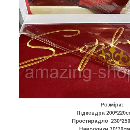
Розміри:
Підковдра 200*220с
Простирадло 230*250
Наволочки 70*70см