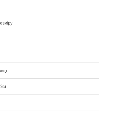
озміру
авці
бки