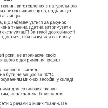
у тканин, виготовлених з натурального
их ниток вищих сортів, наділяє цю
та глянцю.
ка, що забезпечується за рахунок
ончена тканина здатна витримувати
експлуатації! За такої довговічності,
: здається, ніби ви купили сатинову
гі роки, не втрачаючи своїх
ля цього є дотримання правил
у навиворіт вигляді.
на бути не вищою за 40°С.
тосуванням миючих засобів, у складі
ними для сатинових тканин
тим, як закладена білизна для
рати з речами з інших тканин. Це