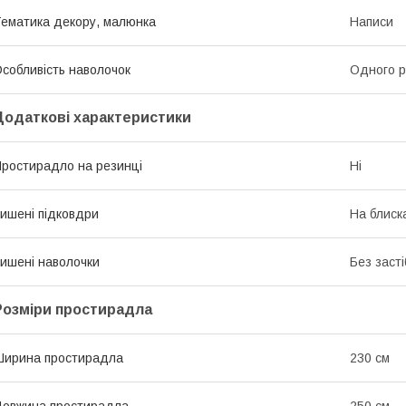
ематика декору, малюнка
Написи
собливість наволочок
Одного р
Додаткові характеристики
ростирадло на резинці
Ні
ишені підковдри
На блиск
ишені наволочки
Без засті
Розміри простирадла
ирина простирадла
230 см
овжина простирадла
250 см