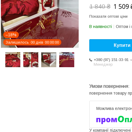
1 509 
1 840 ₴
Показати оптові ціни
В наявності
Оптом і 
–18%
Залишилось
0
0
днів
0
0
0
0
0
0
Купити
+380 (97) 151-33-91
Менеджер
повернення товару п
У компанії підключені