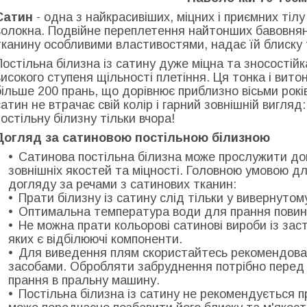
Сатин
- одна з найкрасивіших, міцних і приємних тіл
волокна. Подвійне переплетення найтонших бавовнян
тканину особливими властивостями, надає їй блиску 
Постільна білизна із сатину дуже міцна та зносостій
високого ступеня щільності плетіння. Ця тонка і вит
більше 200 прань, що дорівнює приблизно вісьми років 
сатин не втрачає свій колір і гарний зовнішній вигляд
постільну білизну тільки вчора!
Догляд за сатиновою постільною білизною
Сатинова постільна білизна може прослужити дов
зовнішніх якостей та міцності. Головною умовою д
догляду за речами з сатинових тканин:
Прати білизну із сатину слід тільки у вивернутом
Оптимальна температура води для прання повин
Не можна прати кольорові сатинові вироби із зас
яких є відбілюючі компоненти.
Для виведення плям скористайтесь рекомендова
засобами. Обробляти забруднення потрібно перед 
прання в пральну машину.
Постільна білизна із сатину не рекомендується п