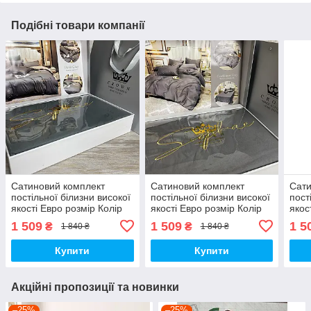
Подібні товари компанії
Сатиновий комплект
Сатиновий комплект
Сати
постільної білизни високої
постільної білизни високої
пост
якості Евро розмір Колір
якості Евро розмір Колір
якос
Темно-сірий
Темно-сірий
Граф
1 509
1 509
1 5
₴
₴
1 840 ₴
1 840 ₴
Купити
Купити
Акційні пропозиції та новинки
–25%
–25%