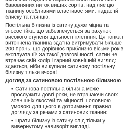
бавовняних ниток вищих сортів, наділяє цю
тканину особливими властивостями, надає їй
блиску та глянцю.
Постільна білизна із сатину дуже міцна та
зносостійка, що забезпечується за рахунок
високого ступеня щільності плетіння. Ця тонка і
витончена тканина здатна витримувати більше
200 прань, що дорівнює приблизно вісьми років
експлуатації! За такої довговічності, сатин не
втрачає свій колір і гарний зовнішній вигляд:
здається, ніби ви купили сатинову постільну
білизну тільки вчора!
Догляд за сатиновою постільною білизною
Сатинова постільна білизна може
прослужити довгі роки, не втрачаючи своїх
зовнішніх якостей та міцності. Головною
умовою для цього є дотримання правил
догляду за речами з сатинових тканин:
Прати білизну із сатину слід тільки у
вивернутому навиворіт вигляді.