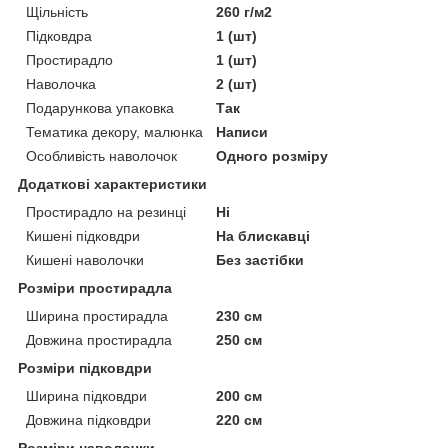
Щільність
260 г/м2
Підковдра
1 (шт)
Простирадло
1 (шт)
Наволочка
2 (шт)
Подарункова упаковка
Так
Тематика декору, малюнка
Написи
Особливість наволочок
Одного розміру
Додаткові характеристики
Простирадло на резинці
Ні
Кишені підковдри
На блискавці
Кишені наволочки
Без застібки
Розміри простирадла
Ширина простирадла
230 см
Довжина простирадла
250 см
Розміри підковдри
Ширина підковдри
200 см
Довжина підковдри
220 см
Розміри наволочки