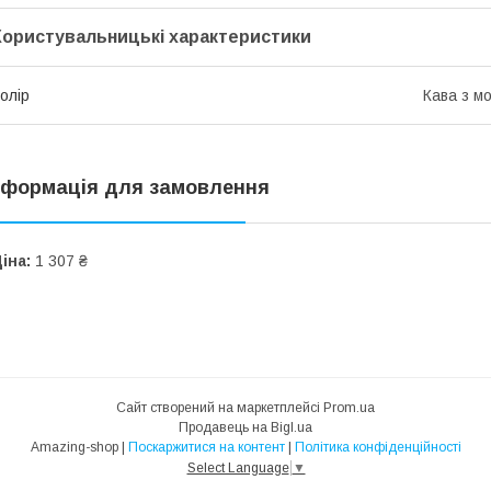
Користувальницькі характеристики
олір
Кава з м
нформація для замовлення
іна:
1 307 ₴
Сайт створений на маркетплейсі
Prom.ua
Продавець на Bigl.ua
Amazing-shop |
Поскаржитися на контент
|
Політика конфіденційності
Select Language
▼