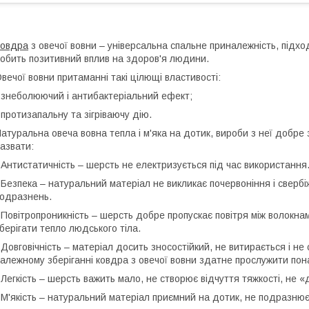
Ковдра
з овечої вовни – універсальна спальне приналежність, підход
обить позитивний вплив на здоров'я людини.
вечої вовни притаманні такі цілющі властивості:
 знеболюючий і антибактеріальний ефект;
 протизапальну та зігріваючу дію.
атуральна овеча вовна тепла і м'яка на дотик, вироби з неї добре
азвати:
 Антистатичність – шерсть не електризується під час використання
 Безпека – натуральний матеріал не викликає почервоніння і свербіж
одразнень.
 Повітропроникність – шерсть добре пропускає повітря між волокн
берігати тепло людського тіла.
 Довговічність – матеріал досить зносостійкий, не витирається і не
алежному зберіганні ковдра з овечої вовни здатне прослужити пона
 Легкість – шерсть важить мало, не створює відчуття тяжкості, не «
 М'якість – натуральний матеріал приємний на дотик, не подразнює