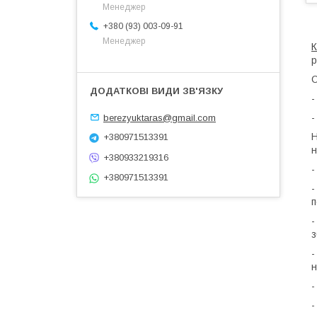
Менеджер
+380 (93) 003-09-91
Менеджер
р
О
-
-
berezyuktaras@gmail.com
Н
+380971513391
н
+380933219316
-
+380971513391
-
п
-
з
-
н
-
-