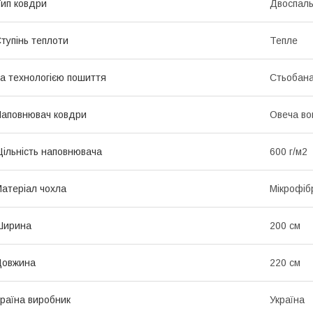
ип ковдри
Двоспал
тупінь теплоти
Тепле
а технологією пошиття
Стьобан
аповнювач ковдри
Овеча во
ільність наповнювача
600 г/м2
атеріал чохла
Мікрофіб
Ширина
200 см
Довжина
220 см
раїна виробник
Україна