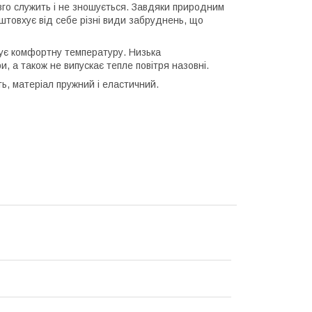
вго служить і не зношується. Завдяки природним
товхує від себе різні види забруднень, що
имує комфортну температуру. Низька
, а також не випускає тепле повітря назовні.
ь, матеріал пружний і еластичний.