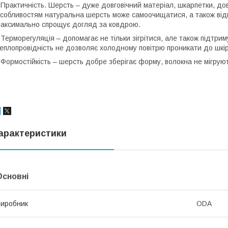
 Практичність. Шерсть – дуже довговічний матеріал, шкарпетки, до
собливостям натуральна шерсть може самоочищатися, а також відш
аксимально спрощує догляд за ковдрою.
 Терморегуляція – допомагає не тільки зігрітися, але також підтр
еплопровідність не дозволяє холодному повітрю проникати до шкіри
 Формостійкість – шерсть добре зберігає форму, волокна не мігруют
арактеристики
Основні
иробник
ODA