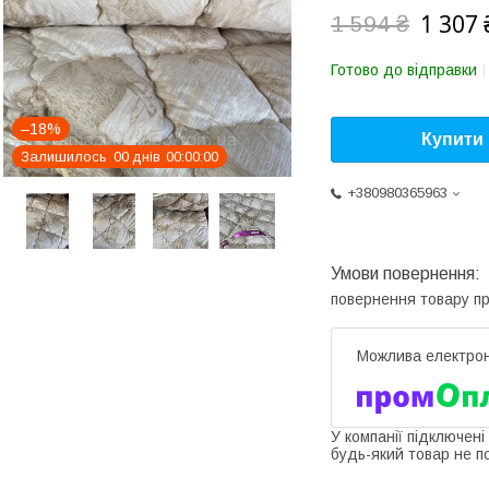
1 307 
1 594 ₴
Готово до відправки
–18%
Купити
Залишилось
0
0
днів
0
0
0
0
0
0
+380980365963
повернення товару п
У компанії підключені
будь-який товар не п