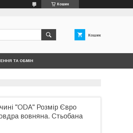
Кошик
Кошик
ЕННЯ ТА ОБМІН
чині "ODA" Розмір Євро
Ковдра вовняна. Стьобана