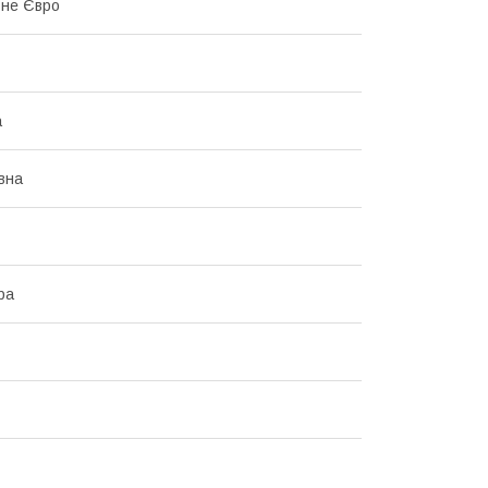
ьне Євро
а
вна
ра