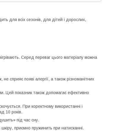
ить для всіх сезонів, для дітей і дорослих,
 зігрівають. Серед переваг цього матеріалу можна
.
, не сприяє появі алергії, а також різноманітних
ами. Цей показник також допомагає ефективно
 скочується. При коректному використанні і
д 10 років.
душить» під час сну.
 шкіру, приємно пружинить при натисканні.