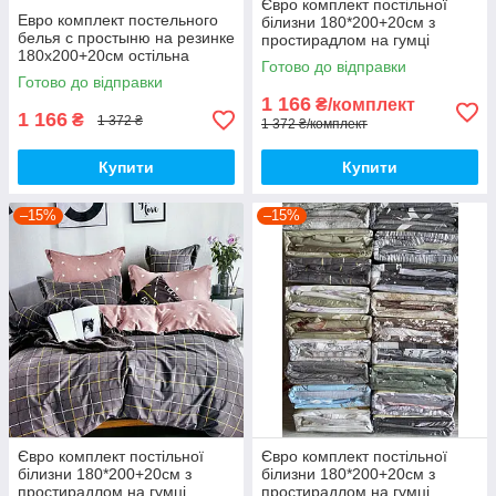
Євро комплект постільної
Евро комплект постельного
білизни 180*200+20см з
белья с простыню на резинке
простирадлом на гумці
180х200+20см остільна
Постільна білизна з фланелі
Готово до відправки
білизна Євро комплект
євро розмір
Готово до відправки
1 166
₴/комплект
1 166
₴
1 372 ₴
1 372 ₴/комплект
Купити
Купити
–15%
–15%
Євро комплект постільної
Євро комплект постільної
білизни 180*200+20см з
білизни 180*200+20см з
простирадлом на гумці
простирадлом на гумці