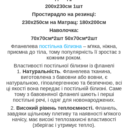
200x230см 1шт
Простирадло на резинці:
230х250см на Матрац: 180х200см
Наволочка:
70х70см*2шт 50х70см*2шт
Фланелева
постільна білизна
– м'яка, ніжна,
приємна до тіла, тому популярність її зростає з
кожним роком.
Властивості постільної білизни із фланелі
1.
Натуральність
. Фланелева тканина,
виготовлена ​​з бавовни або вовни, є
натуральною, гіпоалергенною та безпечною, всі
ці якості вона передає і постільній білизні. Саме
тому з бавовняної фланелі шиють і перші
постільні речі, і одяг для новонароджених.
2.
Високий рівень теплоємності.
Фланель,
завдяки щільному плетиву та наявності м'якого
начісу, має високі теплозахисні властивості
(зберігає і утримує тепло).