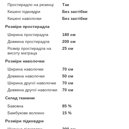
Простирадло на резинці
Так
Кишені підковдри
Без застібки
Кишені наволочки
Без застібки
Розміри простирадла
Ширина простирадла
180 см
Довжина простирадла
200 см
Розмір простирадла на
25 см
висоту матраца
Розміри наволочки
Ширина наволочки
70 см
Довжина наволочки
50 см
Ширина другої наволочки
70 см
Довжина другої наволочки
70 см
Склад тканини
Бавовна
85 %
Бамбукове волокно
15 %
Розміри підковдри
Ширина підковдри
200 см