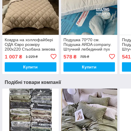
Ковдра на холлофайбері
Подушка 70*70 см.
Поду
ОДА Євро розміру
Подушка ARDA company.
Под
200х220 Стьобана зимова
Штучний лебединий пух
Штуч
ковдра високої якості
1 007
578
541
₴
₴
1 229 ₴
705 ₴
Купити
Купити
Подібні товари компанії