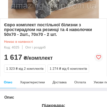
Євро комплект постільної білизни з
простирадлом на резинці та 4 наволочки
50х70 - 2шт., 70х70 - 2 шт.
Немає в наявності
Код: 4025
Опт і роздріб
1 617
₴/комплект
1 323 ₴
від 2 комплектів
1 274 ₴
від 6 комплектів
Опис
Характеристики
Доставка
Оплата
Умови п
Опис
Підковдра: