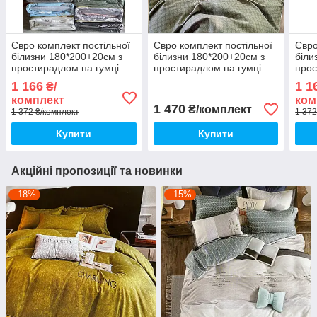
Євро комплект постільної
Євро комплект постільної
Євро
білизни 180*200+20см з
білизни 180*200+20см з
біли
простирадлом на гумці
простирадлом на гумці
прос
Постільна білизна з
Постільна білизна з
Пост
1 166
1 1
₴/
фланелі євро розмір
фланелі євро розмір
флан
комплект
ком
1 470
₴/комплект
1 372 ₴/комплект
1 372
Купити
Купити
Акційні пропозиції та новинки
–18%
–15%