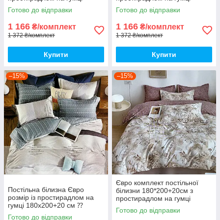
Постільна білизна з фланелі
Постільна білизна з фланелі
Готово до відправки
Готово до відправки
євро розмір
євро розмір
1 166
1 166
₴/комплект
₴/комплект
1 372 ₴/комплект
1 372 ₴/комплект
Купити
Купити
–15%
–15%
Євро комплект постільної
Постільна білизна Євро
білизни 180*200+20см з
розмір із простирадлом на
простирадлом на гумці
гумці 180х200+20 см ⁇
Постільна білизна з фланелі
Готово до відправки
Комплект постільної білизни
євро розмір
Готово до відправки