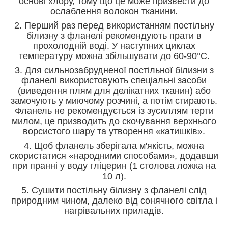
основі хлору, тому що це може призвести до
ослаблення волокон тканини.
2. Перший раз перед використанням постільну
білизну з фланелі рекомендують прати в
прохолодній воді. У наступних циклах
температуру можна збільшувати до 60-90°С.
3. Для сильнозабрудненої постільної білизни з
фланелі використовують спеціальні засоби
(виведення плям для делікатних тканин) або
замочують у миючому розчині, а потім стирають.
Фланель не рекомендується із зусиллям терти
милом, це призводить до скочування верхнього
ворсистого шару та утворення «катишків».
4. Щоб фланель зберігала м'якість, можна
скористатися «народними способами», додавши
при пранні у воду гліцерин (1 столова ложка на
10 л).
5. Сушити постільну білизну з фланелі слід
природним чином, далеко від сонячного світла і
нагрівальних приладів.