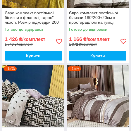
Євро комплект постільної
Євро комплект постільної
білизни з фланелі, гарної
білизни 180*200+20см з
якості. Розмір підковдри 200
простирадлом на гумці
на 220
Постільна білизна з фланелі
Готово до відправки
Готово до відправки
євро розмір
1 426
1 166
₴/комплект
₴/комплект
1 740 ₴/комплект
1 372 ₴/комплект
Купити
Купити
–15%
–15%