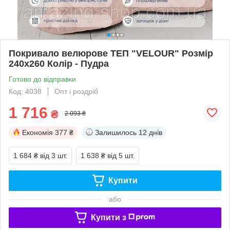
Покривало велюрове ТЕП "VELOUR" Розмір
240x260 Колір - Пудра
Готово до відправки
Код: 4038
Опт і роздріб
1 716
₴
2 093 ₴
Економія
377 ₴
Залишилось
12 днів
1 684 ₴
від 3 шт.
1 638 ₴
від 5 шт.
Купити
або
Купити з