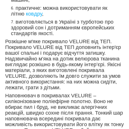
практичне: можна використовувати як
літню
ковдру
,
виготовляється в Україні з турботою про
здоровий сон і дотриманням європейських
стандартів якості.
Розкішне м'яке покривало VELURE від ТЕП.
Покривало VELURE від ТЕП доповнить інтер'єр
вашої спальні і подарує відчуття затишку.
Надзвичайно м’яка на дотик велюрова тканина
виглядає розкішно в будь-якому інтер’єрі. Якісні
матеріали, з яких виготовлені покривала
VELURE, дозволяють їм довго служити за умов
активного використання: на них можна сидіти,
лежати, грати з дітьми.
Наповнювач в покривалах VELURE –
силіконізоване поліефірне полотно. Воно не
вбирає пил і бруд, не викликає алергічних
реакцій, швидко сохне після прання. Тонкий шар
наповнювача всередині покривала дає
можливість використовувати його влітку як тонку