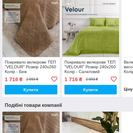
Покривало велюрове ТЕП
Покривало велюрове ТЕП
Вел
"VELOUR" Розмір 240x260
"VELOUR" Розмір 240x260
висо
Колір - Беж
Колір - Салатовий
Колі
1 716
1 716
₴
₴
2 093 ₴
2 093 ₴
Цін
Купити
Купити
Подібні товари компанії