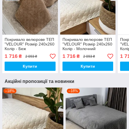
Покривало велюрове ТЕП
Покривало велюрове ТЕП
Пок
"VELOUR" Розмір 240x260
"VELOUR" Розмір 240x260
"VEL
Колір - Беж
Колір - Молочний
Колі
1 716
1 716
1 7
₴
₴
2 093 ₴
2 093 ₴
Купити
Купити
Акційні пропозиції та новинки
–18%
–18%