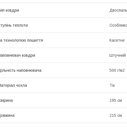
ип ковдри
Двоспал
тупінь теплоти
Особливо
а технологією пошиття
Касетне
аповнювач ковдри
Штучний 
ільність наповнювача
500 г/м2
атеріал чохла
Тік
Ширина
195 см
Довжина
215 см