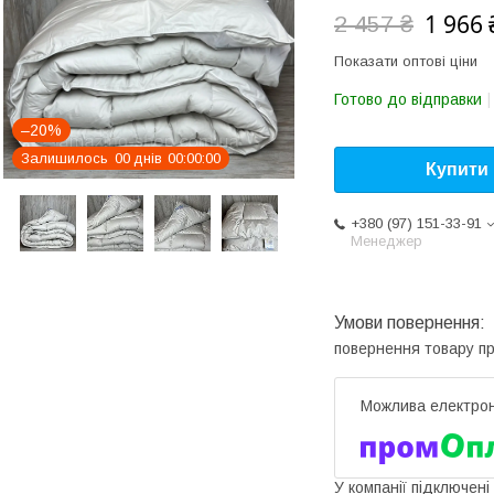
1 966 
2 457 ₴
Показати оптові ціни
Готово до відправки
–20%
Залишилось
0
0
днів
0
0
0
0
0
0
Купити
+380 (97) 151-33-91
Менеджер
повернення товару п
У компанії підключені