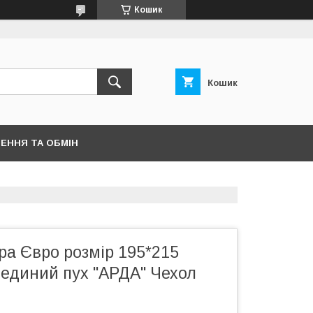
Кошик
Кошик
ЕННЯ ТА ОБМІН
ра Євро розмір 195*215
единий пух "АРДА" Чехол