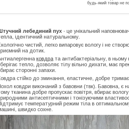
будь-який товар не п
Штучний лебединий пух
- це унікальний наповнюва
тепла, ідентичний натуральному.
Екологічно чистий, легко випаровує вологу і не створ
приємний на дотик.
Антиалергенна
ковдра
та антибактеріальну, в ньому н
зберігає тепло, дозволяє тілу вільно дихати, має прек
вбирає сторонні запахи.
Ковдра стійко до зминання, еластичне, добре трима
Чохол ковдри виконаний з бавовни (твк). Бавовна, є
тому тканина добре пропускає повітря, вбирає вологу
природними антисептичними і тонізуючими властивост
Підтримує температурний режим тіла в оптимальному
машині, швидко сохне.