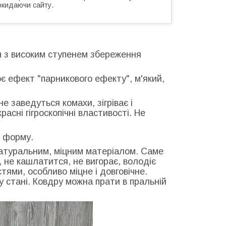
окидаючи сайту.
ч з високим ступенем збереження
ює ефект "парникового ефекту", м'який,
е заведуться комахи, зігріває і
расні гігроскопічні властивості. Не
є форму.
 натуральним, міцним матеріалом. Саме
, не кашлатится, не вигорає, володіє
ями, особливо міцне і довговічне.
 стані. Ковдру можна прати в пральній