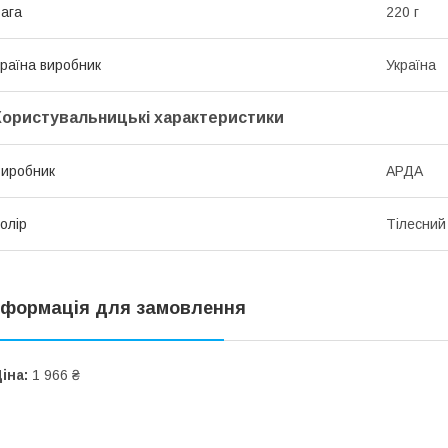
ага
220 г
раїна виробник
Україна
Користувальницькі характеристики
иробник
АРДА
олір
Тілесний
нформація для замовлення
іна:
1 966 ₴