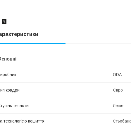
арактеристики
Основні
иробник
ODA
ип ковдри
Євро
тупінь теплоти
Легке
а технологією пошиття
Стьобан