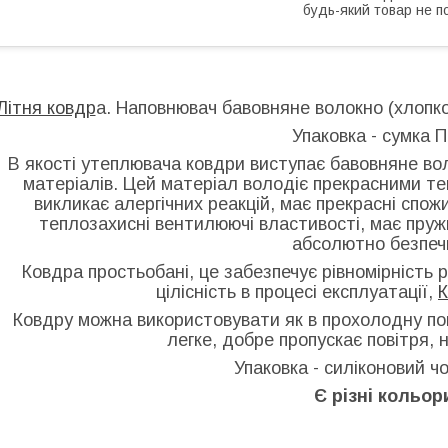
будь-який товар не п
Літня ковдр
а. Наповнювач бавовняне волокно (хлопко
Упаковка - сумка П
В якості утеплювача ковдри виступає
бавовняне вол
матеріалів. Цей матеріал володіє прекрасними т
викликає алергічних реакцій, має прекрасні спож
теплозахисні вентилюючі властивості, має пружн
абсолютно безпеч
Ковдра простьобані, це забезпечує рівномірність р
цілісність в процесі експлуатації,
К
Ковдру можна використовувати як в прохолодну погоду
легке, добре пропускає повітря, н
Упаковка - силіконовий ч
Є різні кольор