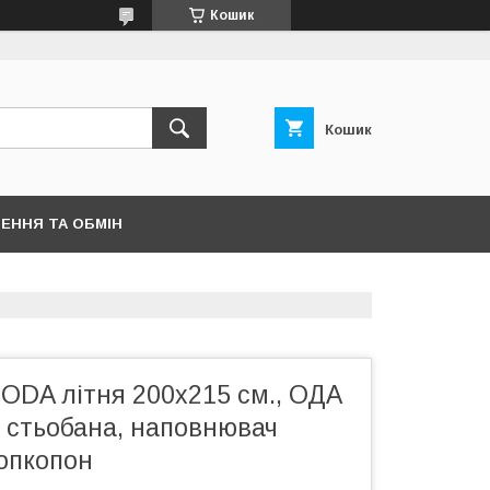
Кошик
Кошик
ЕННЯ ТА ОБМІН
ODA літня 200х215 см., ОДА
я стьобана, наповнювач
лопкопон