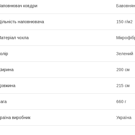
аповнювач ковдри
Бавовнян
ільність наповнювача
150 г/м2
атеріал чохла
Мікрофіб
олір
Зелений
Ширина
200 см
Довжина
215 см
ага
660 г
раїна виробник
Україна