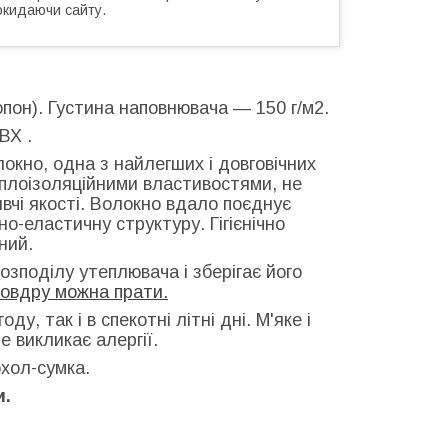
окидаючи сайту.
пон). Густина наповнювача ― 150 г/м2.
ВХ .
окно, одна з найлегших і довговічних
еплоізоляційними властивостями, не
ивчі якості. Волокно вдало поєднує
о-еластичну структуру. Гігієнічно
ний.
озподілу утеплювача і зберігає його
овдру можна прати.
, так і в спекотні літні дні. М'яке і
е викликає алергії.
охол-сумка.
и.