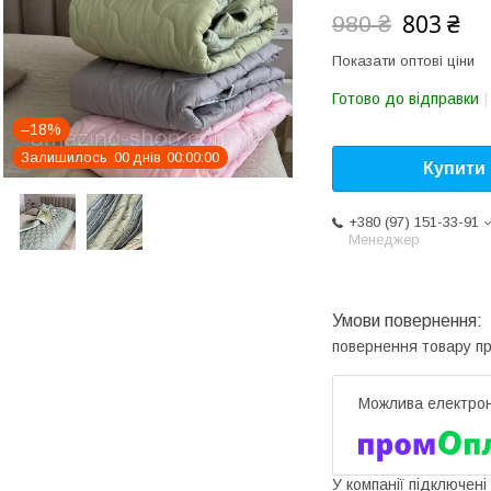
803 ₴
980 ₴
Показати оптові ціни
Готово до відправки
–18%
Залишилось
0
0
днів
0
0
0
0
0
0
Купити
+380 (97) 151-33-91
Менеджер
повернення товару п
У компанії підключені