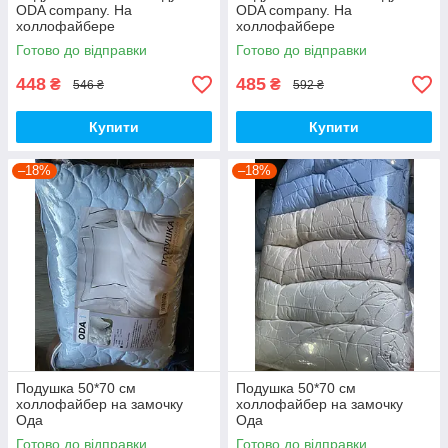
ODA company. На
ODA company. На
холлофайбере
холлофайбере
Готово до відправки
Готово до відправки
448
485
₴
₴
546 ₴
592 ₴
Купити
Купити
–18%
–18%
Подушка 50*70 см
Подушка 50*70 см
холлофайбер на замочку
холлофайбер на замочку
Ода
Ода
Готово до відправки
Готово до відправки