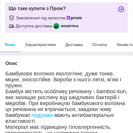
Що таке купити з Пром?
Замовлення під захистом
Доступна доставка
Опис
Характеристики
Доставка
Оплата
Умови п
Опис
Бамбукове волокно екологічне, дуже тонке,
міцне, зносостійке. Вироби з нього легкі, мʼякі і
пружні.
Бамбук містить особливу речовину - bamboo kun,
яке захищає рослину від шкідливих бактерій і
мікробів. При виробництві бамбукового волокна
ця речовина не втрачається, завдяки чому
бамбукові
подушки
мають антибактеріальні
властивості.
Матеріал має підвищену гіпоалергенність,
гігроскопічність, не накопичує запахи.