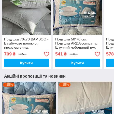
Подушка 70х70 BAMBOO -
Подушка 50*70 см.
Поду
Бамбукове волокно,
Подушка ARDA company.
Под
гіпоалергенна,
Штучний лебединий пух
Штуч
антибактеріальна
709
541
578
₴
₴
865 ₴
660 ₴
Купити
Купити
Акційні пропозиції та новинки
–18%
–18%