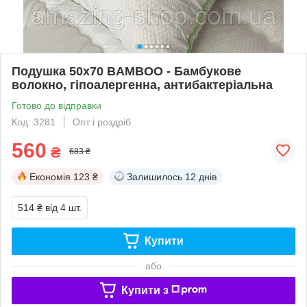
Подушка 50х70 BAMBOO - Бамбукове
волокно, гіпоалергенна, антибактеріальна
Готово до відправки
Код: 3281
Опт і роздріб
560
₴
683 ₴
Економія
123 ₴
Залишилось
12 днів
514 ₴
від 4 шт.
Купити
або
Купити з