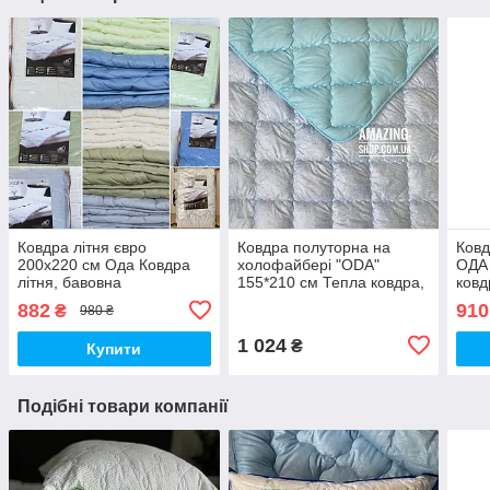
Ковдра літня євро
Ковдра полуторна на
Ковд
200х220 см Ода Ковдра
холофайбері "ODA"
ОДА 
літня, бавовна
155*210 см Тепла ковдра,
ковд
наповнювач Стьобана
наповнювач холофайбер.
хол
882
910
₴
980 ₴
ковдру ODA
Стьобана ковдра ОДА
ков
1 024
₴
Купити
Подібні товари компанії