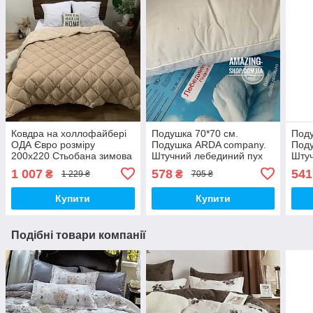
Ковдра на холлофайбері
Подушка 70*70 см.
Поду
ОДА Євро розміру
Подушка ARDA company.
Под
200х220 Стьобана зимова
Штучний лебединий пух
Штуч
ковдра високої якості
1 007
578
541
₴
₴
1 229 ₴
705 ₴
Купити
Купити
Подібні товари компанії