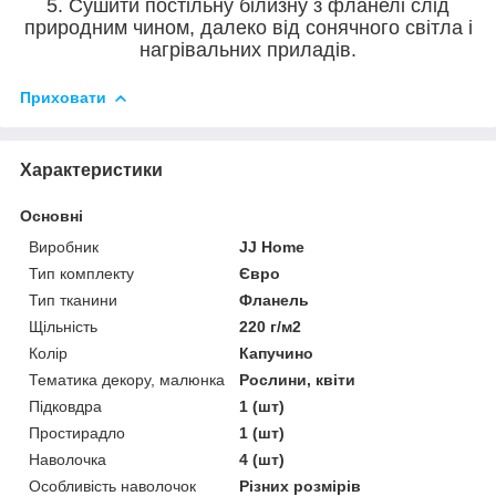
5. Сушити постільну білизну з фланелі слід
природним чином, далеко від сонячного світла і
нагрівальних приладів.
Приховати
Характеристики
Основні
Виробник
JJ Home
Тип комплекту
Євро
Тип тканини
Фланель
Щільність
220 г/м2
Колір
Капучино
Тематика декору, малюнка
Рослини, квіти
Підковдра
1 (шт)
Простирадло
1 (шт)
Наволочка
4 (шт)
Особливість наволочок
Різних розмірів