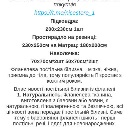
покупців
https://t.me/nicestore_1
Підковдра:
200x230см 1шт
Простирадло на резинці:
230х250см на Матрац: 180х200см
Наволочка:
70х70см*2шт 50х70см*2шт
Фланелева постільна білизна – м'яка, ніжна,
приємна до тіла, тому популярність її зростає з
кожним роком.
Властивості постільної білизни із фланелі
1.
Натуральність
. Фланелева тканина,
виготовлена ​​з бавовни або вовни, є
натуральною, гіпоалергенною та безпечною, всі
ці якості вона передає і постільній білизні. Саме
тому з бавовняної фланелі шиють і перші
постільні речі, і одяг для новонароджених.