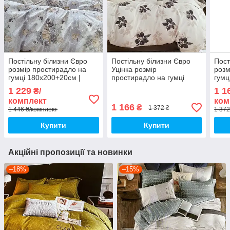
Постільну білизни Євро
Постільну білизни Євро
Пост
розмір простирадло на
Уцінка розмір
розм
гумці 180х200+20см |
простирадло на гумці
гумц
Комплект постільної
180х200+20см | Комплект
Комп
1 229
1 1
₴/
білизни Фланель
постільної білизни
біли
комплект
ком
Фланель
1 166
₴
1 372 ₴
1 446 ₴/комплект
1 372
Купити
Купити
Акційні пропозиції та новинки
–18%
–15%