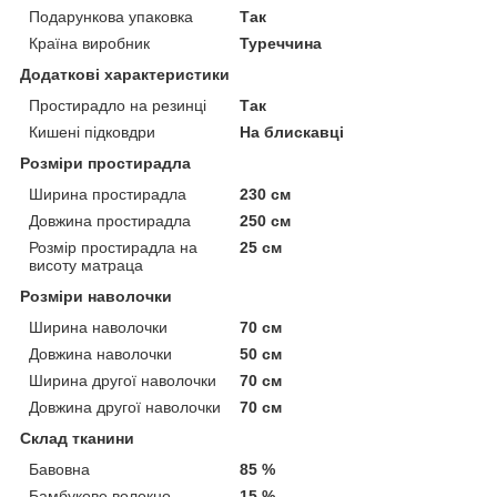
Подарункова упаковка
Так
Країна виробник
Туреччина
Додаткові характеристики
Простирадло на резинці
Так
Кишені підковдри
На блискавці
Розміри простирадла
Ширина простирадла
230 см
Довжина простирадла
250 см
Розмір простирадла на
25 см
висоту матраца
Розміри наволочки
Ширина наволочки
70 см
Довжина наволочки
50 см
Ширина другої наволочки
70 см
Довжина другої наволочки
70 см
Склад тканини
Бавовна
85 %
Бамбукове волокно
15 %