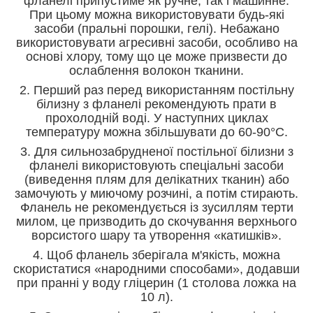
фланелі припустиме як ручне, так і машинне.
При цьому можна використовувати будь-які
засоби (пральні порошки, гелі). Небажано
використовувати агресивні засоби, особливо на
основі хлору, тому що це може призвести до
ослаблення волокон тканини.
2. Перший раз перед використанням постільну
білизну з фланелі рекомендують прати в
прохолодній воді. У наступних циклах
температуру можна збільшувати до 60-90°С.
3. Для сильнозабрудненої постільної білизни з
фланелі використовують спеціальні засоби
(виведення плям для делікатних тканин) або
замочують у миючому розчині, а потім стирають.
Фланель не рекомендується із зусиллям терти
милом, це призводить до скочування верхнього
ворсистого шару та утворення «катишків».
4. Щоб фланель зберігала м'якість, можна
скористатися «народними способами», додавши
при пранні у воду гліцерин (1 столова ложка на
10 л).