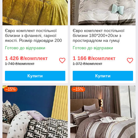
Євро комплект постільної
Євро комплект постільної
білизни з фланелі, гарної
білизни 180*200+20см з
якості. Розмір підковдри 200
простирадлом на гумці
на 220
Постільна білизна з фланелі
Готово до відправки
Готово до відправки
євро розмір
1 426
1 166
₴/комплект
₴/комплект
1 740 ₴/комплект
1 372 ₴/комплект
Купити
Купити
–15%
–15%