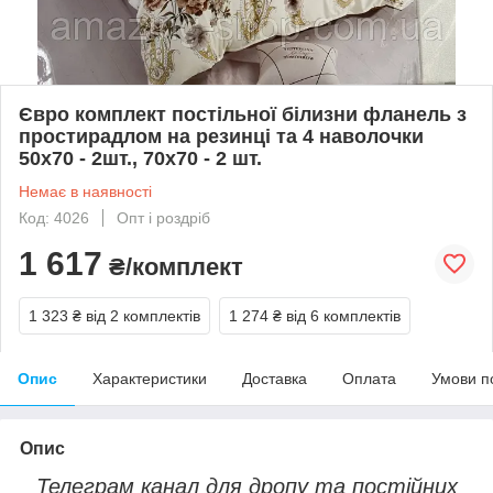
Євро комплект постільної білизни фланель з
простирадлом на резинці та 4 наволочки
50х70 - 2шт., 70х70 - 2 шт.
Немає в наявності
Код: 4026
Опт і роздріб
1 617
₴/комплект
1 323 ₴
від 2 комплектів
1 274 ₴
від 6 комплектів
Опис
Характеристики
Доставка
Оплата
Умови п
Опис
Телеграм канал для дропу та постійних