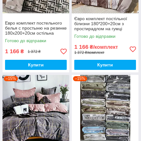
Євро комплект постільної
Евро комплект постельного
білизни 180*200+20см з
белья с простыню на резинке
простирадлом на гумці
180х200+20см остільна
Постільна білизна з фланелі
Готово до відправки
білизна Євро комплект
євро розмір
Готово до відправки
1 166
₴/комплект
1 166
₴
1 372 ₴
1 372 ₴/комплект
Купити
Купити
–15%
–15%