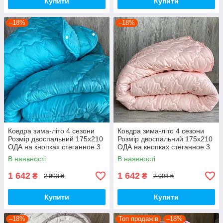
Купити
Купити
–18%
–18%
Ковдра зима-літо 4 сезони
Ковдра зима-літо 4 сезони
Розмір двоспальний 175x210
Розмір двоспальний 175x210
ОДА на кнопках стеганное 3
ОДА на кнопках стеганное 3
в 1, висока якість
в 1, висока якість
В наявності
В наявності
1 642
1 642
₴
₴
2 003 ₴
2 003 ₴
Купити
Купити
–18%
Топ продажів
–18%