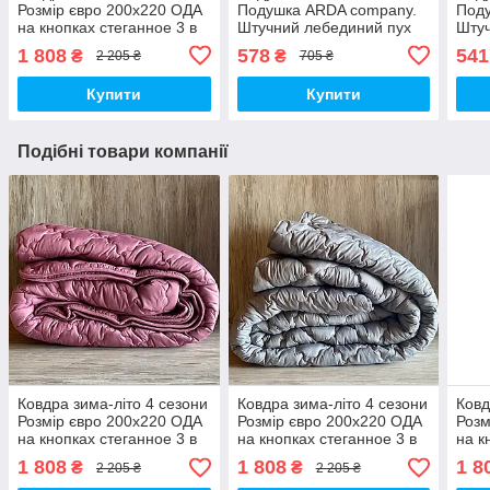
Розмір євро 200х220 ОДА
Подушка ARDA company.
Под
на кнопках стеганное 3 в
Штучний лебединий пух
Штуч
1, Колів - бежевий
1 808
578
541
₴
₴
2 205 ₴
705 ₴
Купити
Купити
Подібні товари компанії
Ковдра зима-літо 4 сезони
Ковдра зима-літо 4 сезони
Ковд
Розмір євро 200х220 ОДА
Розмір євро 200х220 ОДА
Розм
на кнопках стеганное 3 в
на кнопках стеганное 3 в
на к
1, висока якість
1, висока якість
1, в
1 808
1 808
1 8
₴
₴
2 205 ₴
2 205 ₴