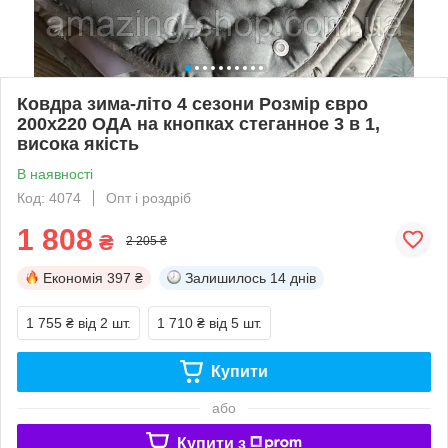
Ковдра зима-літо 4 сезони Розмір євро
200х220 ОДА на кнопках стеганное 3 в 1,
висока якість
В наявності
Код: 4074
Опт і роздріб
1 808
₴
2 205 ₴
Економія
397 ₴
Залишилось
14 днів
1 755 ₴
від 2 шт.
1 710 ₴
від 5 шт.
Купити
або
Купити з