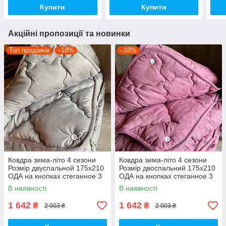
Купити
Купити
Акційні пропозиції та новинки
Топ продажів
–18%
–18%
Ковдра зима-літо 4 сезони
Ковдра зима-літо 4 сезони
Розмір двуспальной 175х210
Розмір двоспальний 175x210
ОДА на кнопках стеганное 3
ОДА на кнопках стеганное 3
в 1, Колір - Сірий
в 1, висока якість
В наявності
В наявності
1 642
1 642
₴
₴
2 003 ₴
2 003 ₴