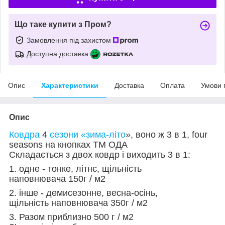
Що таке купити з Пром?
Замовлення під захистом
Доступна доставка
Опис
Характеристики
Доставка
Оплата
Умови 
Опис
Ковдра
4
сезони «зима-літо
», воно ж 3 в 1, four
seasons на кнопках ТМ ОДА
Складається з двох ковдр і виходить 3 в 1:
1. одне - тонке, літнє, щільність
наповнювача 150г / м2
2. інше - демисезонне, весна-осінь,
щільність наповнювача 350г / м2
3. Разом приблизно 500 г / м2