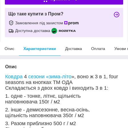
Що таке купити з Пром?
Замовлення під захистом
Доступна доставка
Опис
Характеристики
Доставка
Оплата
Умови 
Опис
Ковдра
4
сезони «зима-літо
», воно ж 3 в 1, four
seasons на кнопках ТМ ОДА
Складається з двох ковдр і виходить 3 в 1:
1. одне - тонке, літнє, щільність
наповнювача 150г / м2
2. інше - демисезонне, весна-осінь,
щільність наповнювача 350г / м2
3. Разом приблизно 500 г / м2