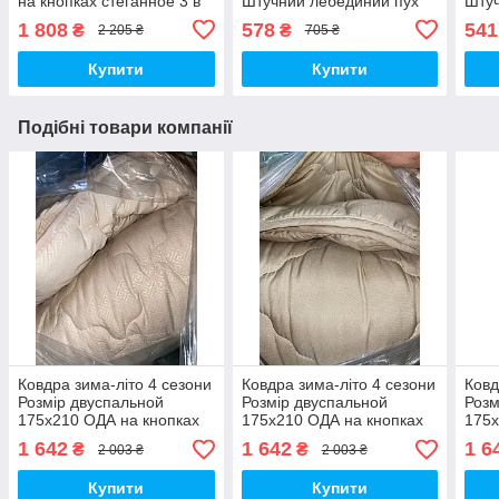
на кнопках стеганное 3 в
Штучний лебединий пух
Штуч
1, Колів - бежевий
1 808
578
541
₴
₴
2 205 ₴
705 ₴
Купити
Купити
Подібні товари компанії
Ковдра зима-літо 4 сезони
Ковдра зима-літо 4 сезони
Ковд
Розмір двуспальной
Розмір двуспальной
Розм
175х210 ОДА на кнопках
175х210 ОДА на кнопках
175х
стеганное 3 в 1
стеганное 3 в 1
стег
1 642
1 642
1 6
₴
₴
2 003 ₴
2 003 ₴
Купити
Купити