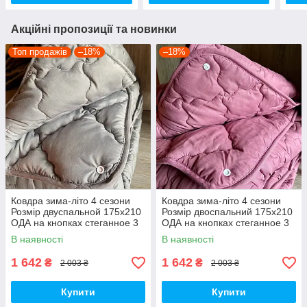
Акційні пропозиції та новинки
Топ продажів
–18%
–18%
Ковдра зима-літо 4 сезони
Ковдра зима-літо 4 сезони
Розмір двуспальной 175х210
Розмір двоспальний 175x210
ОДА на кнопках стеганное 3
ОДА на кнопках стеганное 3
в 1, Колір - Сірий
в 1, висока якість
В наявності
В наявності
1 642
1 642
₴
₴
2 003 ₴
2 003 ₴
Купити
Купити