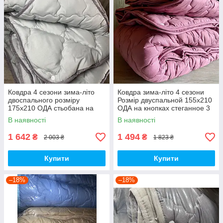
Ковдра 4 сезони зима-літо
Ковдра зима-літо 4 сезони
двоспального розміру
Розмір двуспальной 155х210
175х210 ОДА стьобана на
ОДА на кнопках стеганное 3
кнопках 3 в 1, Колір-сірий
в 1, Колір - Малиновий
В наявності
В наявності
1 642
1 494
₴
₴
2 003 ₴
1 823 ₴
Купити
Купити
–18%
–18%