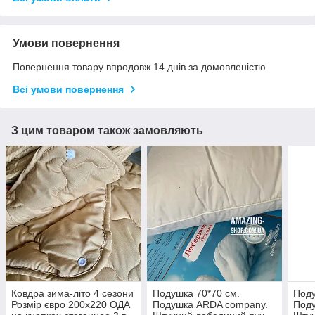
Умови повернення
Повернення товару впродовж 14 днів за домовленістю
Всі умови повернення
З цим товаром також замовляють
Ковдра зима-літо 4 сезони
Подушка 70*70 см.
Поду
Розмір євро 200х220 ОДА
Подушка ARDA company.
Под