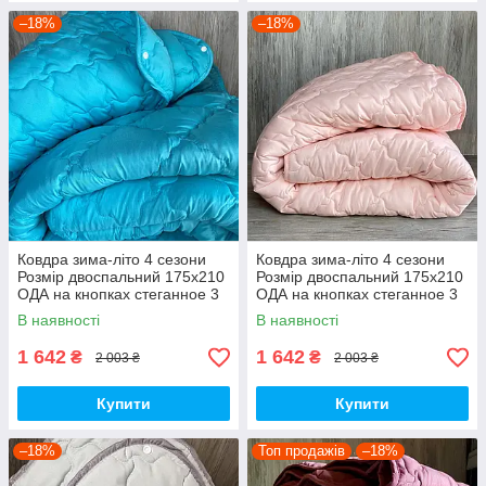
–18%
–18%
Ковдра зима-літо 4 сезони
Ковдра зима-літо 4 сезони
Розмір двоспальний 175x210
Розмір двоспальний 175x210
ОДА на кнопках стеганное 3
ОДА на кнопках стеганное 3
в 1, висока якість
в 1, висока якість
В наявності
В наявності
1 642
1 642
₴
₴
2 003 ₴
2 003 ₴
Купити
Купити
–18%
Топ продажів
–18%