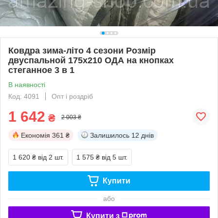
Ковдра зима-літо 4 сезони Розмір
двуспальной 175х210 ОДА на кнопках
стеганное 3 в 1
В наявності
Код: 4091
Опт і роздріб
1 642
₴
2 003 ₴
Економія
361 ₴
Залишилось
12 днів
1 620 ₴
від 2 шт.
1 575 ₴
від 5 шт.
Купити
або
Купити з