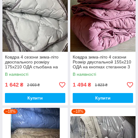
Ковдра 4 сезони зима-літо
Ковдра зима-літо 4 сезони
двоспального розміру
Розмір двуспальной 155х210
175х210 ОДА стьобана на
ОДА на кнопках стеганное 3
кнопках 3 в 1, Колір-сірий
в 1, Колір - Малиновий
В наявності
В наявності
1 642
1 494
₴
₴
2 003 ₴
1 823 ₴
Купити
Купити
–18%
–18%