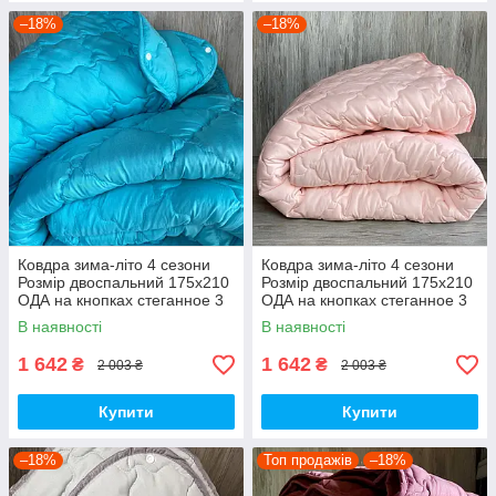
–18%
–18%
Ковдра зима-літо 4 сезони
Ковдра зима-літо 4 сезони
Розмір двоспальний 175x210
Розмір двоспальний 175x210
ОДА на кнопках стеганное 3
ОДА на кнопках стеганное 3
в 1, висока якість
в 1, висока якість
В наявності
В наявності
1 642
1 642
₴
₴
2 003 ₴
2 003 ₴
Купити
Купити
–18%
Топ продажів
–18%