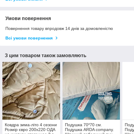
Умови повернення
Повернення товару впродовж 14 днів за домовленістю
Всі умови повернення
З цим товаром також замовляють
Ковдра зима-літо 4 сезони
Подушка 70*70 см.
Поду
Розмір євро 200х220 ОДА
Подушка ARDA company.
Под