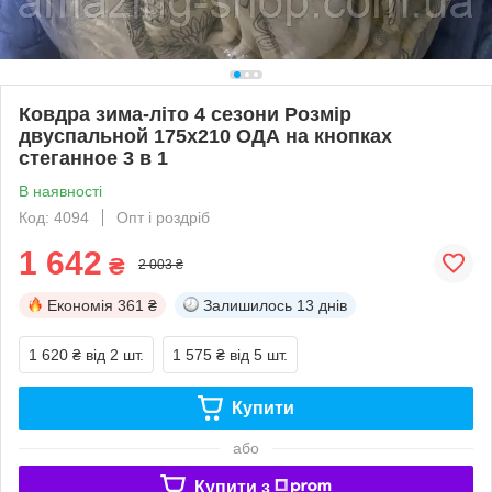
Ковдра зима-літо 4 сезони Розмір
двуспальной 175х210 ОДА на кнопках
стеганное 3 в 1
В наявності
Код: 4094
Опт і роздріб
1 642
₴
2 003 ₴
Економія
361 ₴
Залишилось
13 днів
1 620 ₴
від 2 шт.
1 575 ₴
від 5 шт.
Купити
або
Купити з