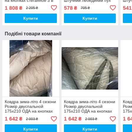
на кнопках стеганное 3 в
Штучний лебединий пух
Штуч
1, Колів - бежевий
1 808
578
541
₴
₴
2 205 ₴
705 ₴
Купити
Купити
Подібні товари компанії
Ковдра зима-літо 4 сезони
Ковдра зима-літо 4 сезони
Ковд
Розмір двуспальной
Розмір двуспальной
Розм
175х210 ОДА на кнопках
175х210 ОДА на кнопках
175х
стеганное 3 в 1
стеганное 3 в 1
стег
1 642
1 642
1 6
₴
₴
2 003 ₴
2 003 ₴
Купити
Купити