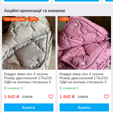
Акційні пропозиції та новинки
Топ продажів
–18%
–18%
Ковдра зима-літо 4 сезони
Ковдра зима-літо 4 сезони
Розмір двуспальной 175х210
Розмір двоспальний 175x210
ОДА на кнопках стеганное 3
ОДА на кнопках стеганное 3
в 1, Колір - Сірий
в 1, висока якість
В наявності
В наявності
1 642
1 642
₴
₴
2 003 ₴
2 003 ₴
Купити
Купити