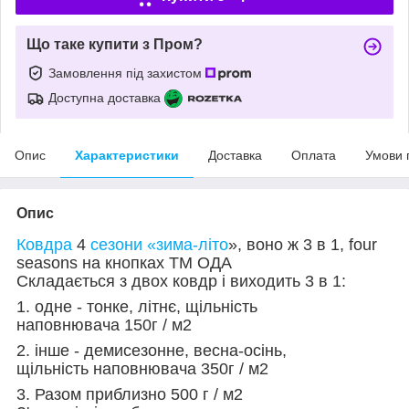
Що таке купити з Пром?
Замовлення під захистом
Доступна доставка
Опис
Характеристики
Доставка
Оплата
Умови 
Опис
Ковдра
4
сезони «зима-літо
», воно ж 3 в 1, four
seasons на кнопках ТМ ОДА
Складається з двох ковдр і виходить 3 в 1:
1. одне - тонке, літнє, щільність
наповнювача 150г / м2
2. інше - демисезонне, весна-осінь,
щільність наповнювача 350г / м2
3. Разом приблизно 500 г / м2