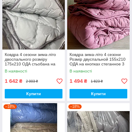
Ковдра 4 сезони зима-літо
Ковдра зима-літо 4 сезони
двоспального розміру
Розмір двуспальной 155х210
175х210 ОДА стьобана на
ОДА на кнопках стеганное 3
кнопках 3 в 1, Колір-сірий
в 1, Колір - Малиновий
В наявності
В наявності
1 642
1 494
₴
₴
2 003 ₴
1 823 ₴
Купити
Купити
–18%
–18%