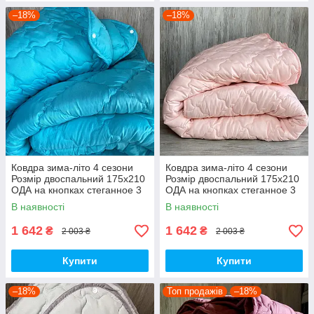
–18%
–18%
Ковдра зима-літо 4 сезони
Ковдра зима-літо 4 сезони
Розмір двоспальний 175x210
Розмір двоспальний 175x210
ОДА на кнопках стеганное 3
ОДА на кнопках стеганное 3
в 1, висока якість
в 1, висока якість
В наявності
В наявності
1 642
1 642
₴
₴
2 003 ₴
2 003 ₴
Купити
Купити
–18%
Топ продажів
–18%