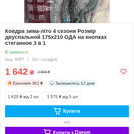
Ковдра зима-літо 4 сезони Розмір
двуспальной 175х210 ОДА на кнопках
стеганное 3 в 1
В наявності
Код: 4097
Опт і роздріб
1 642
₴
2 003 ₴
Економія
361 ₴
Залишилось
12 днів
1 620 ₴
від 2 шт.
1 575 ₴
від 5 шт.
Купити
або
Купити з