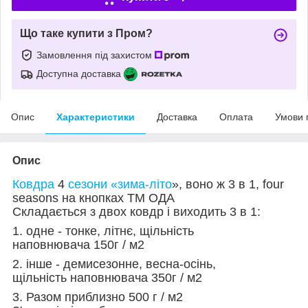
Що таке купити з Пром?
Замовлення під захистом
Доступна доставка
Опис
Характеристики
Доставка
Оплата
Умови 
Опис
Ковдра
4
сезони «зима-літо
», воно ж 3 в 1, four
seasons на кнопках ТМ ОДА
Складається з двох ковдр і виходить 3 в 1:
1. одне - тонке, літнє, щільність
наповнювача 150г / м2
2. інше - демисезонне, весна-осінь,
щільність наповнювача 350г / м2
3. Разом приблизно 500 г / м2