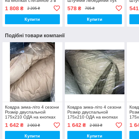
на кнопках стеганное 3 в
Штучний лебединий пух
Штуч
1, Колів - бежевий
1 808
578
541
₴
₴
2 205 ₴
705 ₴
Купити
Купити
Подібні товари компанії
Ковдра зима-літо 4 сезони
Ковдра зима-літо 4 сезони
Ковд
Розмір двуспальной
Розмір двуспальной
Розм
175х210 ОДА на кнопках
175х210 ОДА на кнопках
175х
стеганное 3 в 1
стеганное 3 в 1
стег
1 642
1 642
1 6
₴
₴
2 003 ₴
2 003 ₴
Купити
Купити