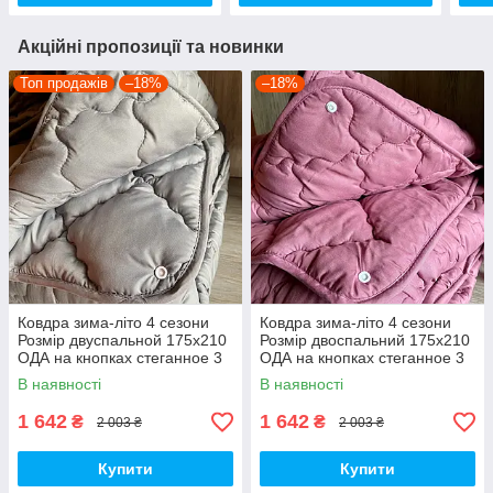
Акційні пропозиції та новинки
Топ продажів
–18%
–18%
Ковдра зима-літо 4 сезони
Ковдра зима-літо 4 сезони
Розмір двуспальной 175х210
Розмір двоспальний 175x210
ОДА на кнопках стеганное 3
ОДА на кнопках стеганное 3
в 1, Колір - Сірий
в 1, висока якість
В наявності
В наявності
1 642
1 642
₴
₴
2 003 ₴
2 003 ₴
Купити
Купити