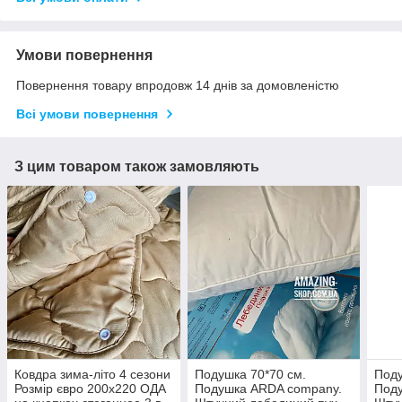
Умови повернення
Повернення товару впродовж 14 днів за домовленістю
Всі умови повернення
З цим товаром також замовляють
Ковдра зима-літо 4 сезони
Подушка 70*70 см.
Поду
Розмір євро 200х220 ОДА
Подушка ARDA company.
Под