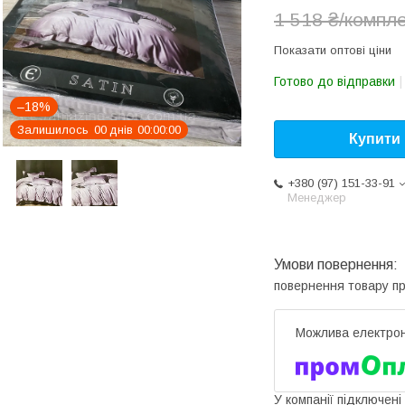
1 518 ₴/компл
Показати оптові ціни
Готово до відправки
–18%
Залишилось
0
0
днів
0
0
0
0
0
0
Купити
+380 (97) 151-33-91
Менеджер
повернення товару п
У компанії підключені