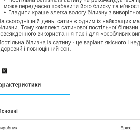
може передчасно позбавити його блиску та м'якості
Гладити краще злегка вологу білизну з виворітног
На сьогоднішній день, сатин є одним із найкращих ма
білизни. Тому комплект сатинової постільної білизн
повсякденного використання так і для «особливих вип
Постільна білизна із сатину - це варіант якісного і н
здоровий і повноцінний сон.
арактеристики
Основні
иробник
Epico