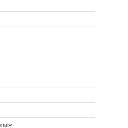
озміру