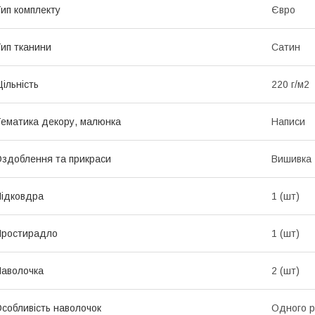
ип комплекту
Євро
ип тканини
Сатин
ільність
220 г/м2
ематика декору, малюнка
Написи
здоблення та прикраси
Вишивка
ідковдра
1 (шт)
Простирадло
1 (шт)
аволочка
2 (шт)
собливість наволочок
Одного р