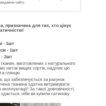
окидаючи сайту.
на, призначена для тих, хто цінує
актичністю!
м - 1шт
см - 1шт
 - 2шт
у тканин, виготовлених з натурального
их ниток вищих сортів, наділяє цю
та глянцю.
ка, що забезпечується за рахунок
ончена тканина здатна витримувати
експлуатації! За такої довговічності,
: здається, ніби ви купили сатинову