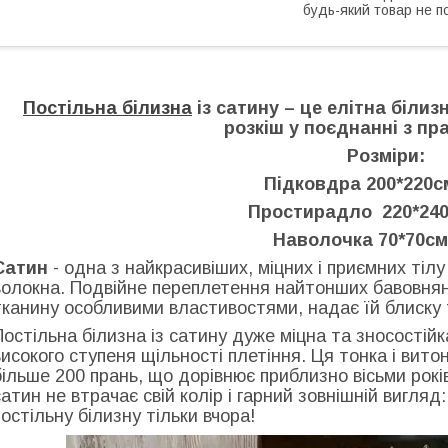
будь-який товар не п
Постільна білизна
із сатину – це елітна білиз
розкіш у поєднанні з пр
Розміри:
Підковдра 200*220с
Простирадло 220*240
Наволочка 70*70см
Сатин
- одна з найкрасивіших, міцних і приємних тіл
волокна. Подвійне переплетення найтонших бавовнян
тканину особливими властивостями, надає їй блиску 
Постільна білизна із сатину дуже міцна та зносостій
високого ступеня щільності плетіння. Ця тонка і вит
більше 200 прань, що дорівнює приблизно вісьми років 
сатин не втрачає свій колір і гарний зовнішній вигляд
постільну білизну тільки вчора!