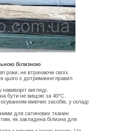
льною білизною
гі роки, не втрачаючи своїх
ля цього є дотримання правил
у навиворіт вигляді.
на бути не вищою за 40°С.
тосуванням миючих засобів, у складі
ними для сатинових тканин
тим, як закладена білизна для
рати з речами з інших тканин. Це