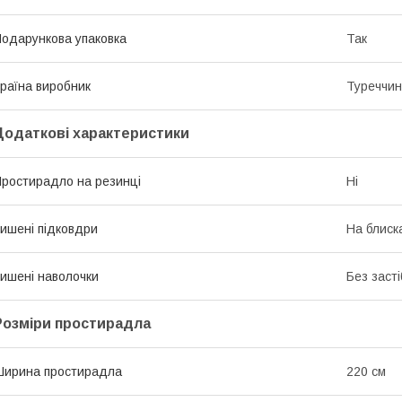
одарункова упаковка
Так
раїна виробник
Туреччи
Додаткові характеристики
ростирадло на резинці
Ні
ишені підковдри
На блиск
ишені наволочки
Без засті
Розміри простирадла
ирина простирадла
220 см