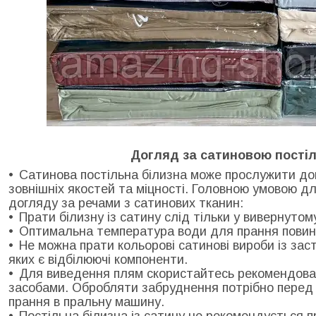
Догляд за сатиновою пості
Сатинова постільна білизна може прослужити дов
зовнішніх якостей та міцності. Головною умовою д
догляду за речами з сатинових тканин:
Прати білизну із сатину слід тільки у вивернутом
Оптимальна температура води для прання повин
Не можна прати кольорові сатинові вироби із зас
яких є відбілюючі компоненти.
Для виведення плям скористайтесь рекомендова
засобами. Обробляти забруднення потрібно перед 
прання в пральну машину.
Постільна білизна із сатину не рекомендується п