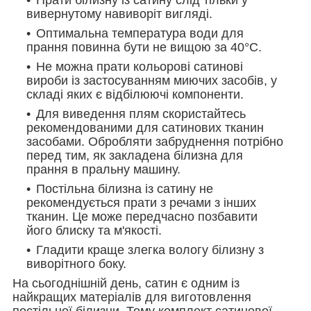
вивернутому навиворіт вигляді.
Оптимальна температура води для
прання повинна бути не вищою за 40°С.
Не можна прати кольорові сатинові
вироби із застосуванням миючих засобів, у
складі яких є відбілюючі компоненти.
Для виведення плям скористайтесь
рекомендованими для сатинових тканин
засобами. Обробляти забруднення потрібно
перед тим, як закладена білизна для
прання в пральну машину.
Постільна білизна із сатину не
рекомендується прати з речами з інших
тканин. Це може передчасно позбавити
його блиску та м'якості.
Гладити краще злегка вологу білизну з
виворітного боку.
На сьогоднішній день, сатин є одним із
найкращих матеріалів для виготовлення
постільної білизни. Тому комплект сатинової