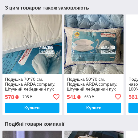
З цим товаром також замовляють
Подушка 70*70 см.
Подушка 50*70 см.
Под
Подушка ARDA company.
Подушка ARDA company.
наво
Штучний лебединий пух
Штучний лебединий пух
100
для 
578
541
561
₴
₴
705 ₴
660 ₴
ОДА
Купити
Купити
Подібні товари компанії