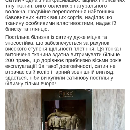
тілу тканин, виготовлених з натурального
волокна. Подвійне переплетення найтонших
бавовняних ниток вищих сортів, наділяє цю
тканину особливими властивостями, надає їй
блиску та глянцю.
Постільна білизна із сатину дуже міцна та
зносостійка, що забезпечується за рахунок
високого ступеня щільності плетіння. Ця тонка і
витончена тканина здатна витримувати більше
200 прань, що дорівнює приблизно вісьми років
експлуатації! За такої довговічності, сатин не
втрачає свій колір і гарний зовнішній вигляд:
здається, ніби ви купили сатинову постільну
білизну тільки вчора!