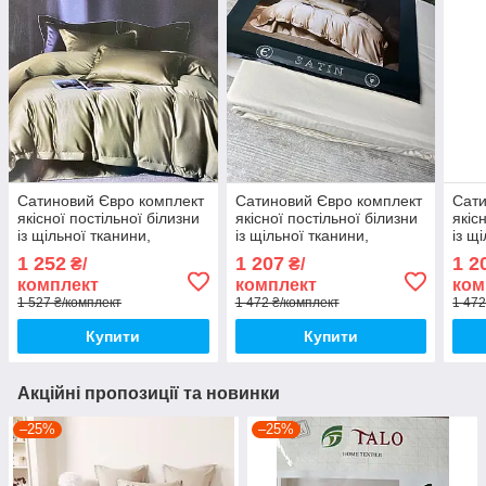
Сатиновий Євро комплект
Сатиновий Євро комплект
Сати
якісної постільної білизни
якісної постільної білизни
якіс
із щільної тканини,
із щільної тканини,
із щ
підодіяльник 200х220
підодіяльник 200х220
підо
1 252
1 207
1 2
₴/
₴/
комплект
комплект
ком
1 527 ₴/комплект
1 472 ₴/комплект
1 472
Купити
Купити
Акційні пропозиції та новинки
–25%
–25%