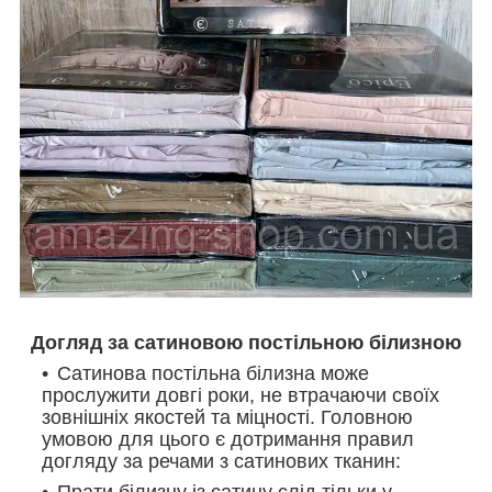
Догляд за сатиновою постільною білизною
Сатинова постільна білизна може
прослужити довгі роки, не втрачаючи своїх
зовнішніх якостей та міцності. Головною
умовою для цього є дотримання правил
догляду за речами з сатинових тканин:
Прати білизну із сатину слід тільки у