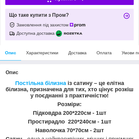
Що таке купити з Пром?
Замовлення під захистом
Доступна доставка
Опис
Характеристики
Доставка
Оплата
Умови п
Опис
Постільна білизна
із сатину – це елітна
білизна, призначена для тих, хто цінує розкіш
у поєднанні з практичністю!
Розміри:
Підковдра 200*220см - 1шт
Простирадло 220*240см - 1шт
Наволочка 70*70см - 2шт
Сатин
- одна з найкрасивіших, міцних і приємних