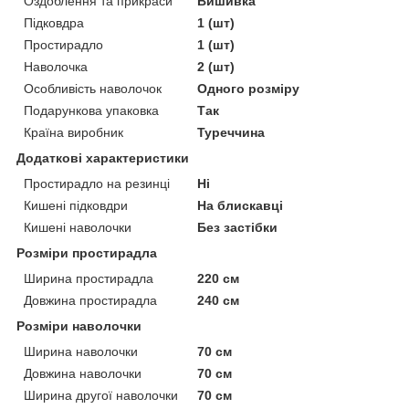
Оздоблення та прикраси
Вишивка
Підковдра
1 (шт)
Простирадло
1 (шт)
Наволочка
2 (шт)
Особливість наволочок
Одного розміру
Подарункова упаковка
Так
Країна виробник
Туреччина
Додаткові характеристики
Простирадло на резинці
Ні
Кишені підковдри
На блискавці
Кишені наволочки
Без застібки
Розміри простирадла
Ширина простирадла
220 см
Довжина простирадла
240 см
Розміри наволочки
Ширина наволочки
70 см
Довжина наволочки
70 см
Ширина другої наволочки
70 см