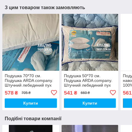
З цим товаром також замовляють
Подушка 70*70 см.
Подушка 50*70 см.
Под
Подушка ARDA company.
Подушка ARDA company.
наво
Штучний лебединий пух
Штучний лебединий пух
100
для 
578
541
561
₴
₴
705 ₴
660 ₴
ОДА
Купити
Купити
Подібні товари компанії