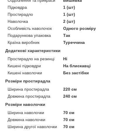
Оздоблення та прикраси
Вишивка
Підковдра
1 (шт)
Простирадло
1 (шт)
Наволочка
2 (шт)
Особливість наволочок
Одного розміру
Подарункова упаковка
Так
Країна виробник
Туреччина
Додаткові характеристики
Простирадло на резинці
Ні
Кишені підковдри
На блискавці
Кишені наволочки
Без застібки
Розміри простирадла
Ширина простирадла
220 см
Довжина простирадла
240 см
Розміри наволочки
Ширина наволочки
70 см
Довжина наволочки
70 см
Ширина другої наволочки
70 см