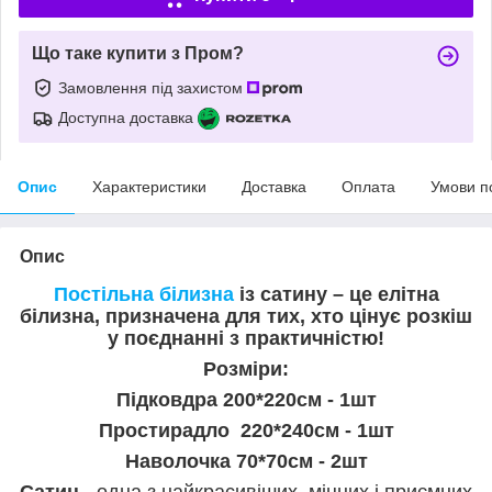
Що таке купити з Пром?
Замовлення під захистом
Доступна доставка
Опис
Характеристики
Доставка
Оплата
Умови п
Опис
Постільна білизна
із сатину – це елітна
білизна, призначена для тих, хто цінує розкіш
у поєднанні з практичністю!
Розміри:
Підковдра 200*220см - 1шт
Простирадло 220*240см - 1шт
Наволочка 70*70см - 2шт
Сатин
- одна з найкрасивіших, міцних і приємних