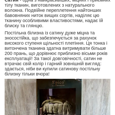
тілу тканин, виготовлених з натурального
волокна. Подвійне переплетення найтонших
бавовняних ниток вищих сортів, наділяє цю
тканину особливими властивостями, надає їй
блиску та глянцю.
Постільна білизна із сатину дуже міцна та
зносостійка, що забезпечується за рахунок
високого ступеня щільності плетіння. Ця тонка і
витончена тканина здатна витримувати більше
200 прань, що дорівнює приблизно вісьми років
експлуатації! За такої довговічності, сатин не
втрачає свій колір і гарний зовнішній вигляд:
здається, ніби ви купили сатинову постільну
білизну тільки вчора!