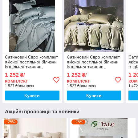
Сатиновий Євро комплект
Сатиновий Євро комплект
Сати
якісної постільної білизни
якісної постільної білизни
якіс
із щільної тканини,
із щільної тканини,
із щ
підодіяльник 200х220
підодіяльник 200х220
підо
1 252
1 252
1 2
₴/
₴/
комплект
комплект
ком
1 527 ₴/комплект
1 527 ₴/комплект
1 472
Купити
Купити
Акційні пропозиції та новинки
–25%
–25%