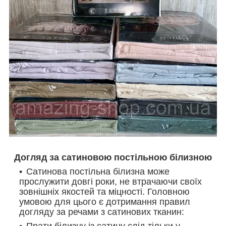
Догляд за сатиновою постільною білизною
Сатинова постільна білизна може
прослужити довгі роки, не втрачаючи своїх
зовнішніх якостей та міцності. Головною
умовою для цього є дотримання правил
догляду за речами з сатинових тканин:
Прати білизну із сатину слід тільки у