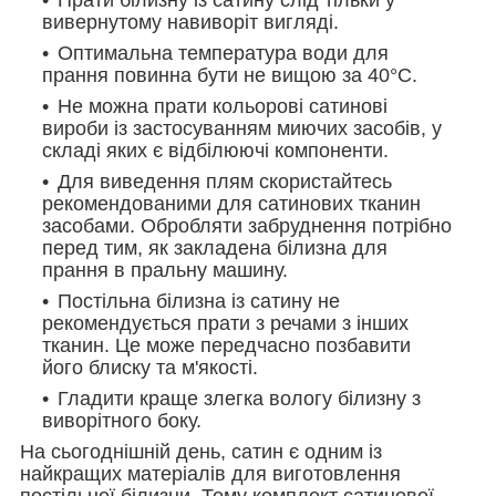
вивернутому навиворіт вигляді.
Оптимальна температура води для
прання повинна бути не вищою за 40°С.
Не можна прати кольорові сатинові
вироби із застосуванням миючих засобів, у
складі яких є відбілюючі компоненти.
Для виведення плям скористайтесь
рекомендованими для сатинових тканин
засобами. Обробляти забруднення потрібно
перед тим, як закладена білизна для
прання в пральну машину.
Постільна білизна із сатину не
рекомендується прати з речами з інших
тканин. Це може передчасно позбавити
його блиску та м'якості.
Гладити краще злегка вологу білизну з
виворітного боку.
На сьогоднішній день, сатин є одним із
найкращих матеріалів для виготовлення
постільної білизни. Тому комплект сатинової