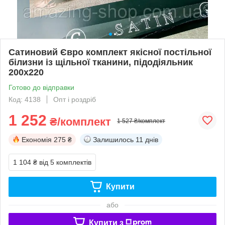
Сатиновий Євро комплект якісної постільної
білизни із щільної тканини, підодіяльник
200х220
Готово до відправки
Код: 4138
Опт і роздріб
1 252
₴/комплект
1 527 ₴/комплект
Економія
275 ₴
Залишилось
11 днів
1 104 ₴
від 5 комплектів
Купити
або
Купити з