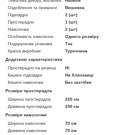
Тематика декору, малюнка
Написи
Оздоблення та прикраси
Вишивка
Підковдра
2 (шт)
Простирадло
1 (шт)
Наволочка
2 (шт)
Особливість наволочок
Одного розміру
Подарункова упаковка
Так
Країна виробник
Туреччина
Додаткові характеристики
Простирадло на резинці
Ні
Кишені підковдри
На блискавці
Кишені наволочки
Без застібки
Розміри простирадла
Ширина простирадла
220 см
Довжина простирадла
240 см
Розміри наволочки
Ширина наволочки
70 см
Довжина наволочки
70 см