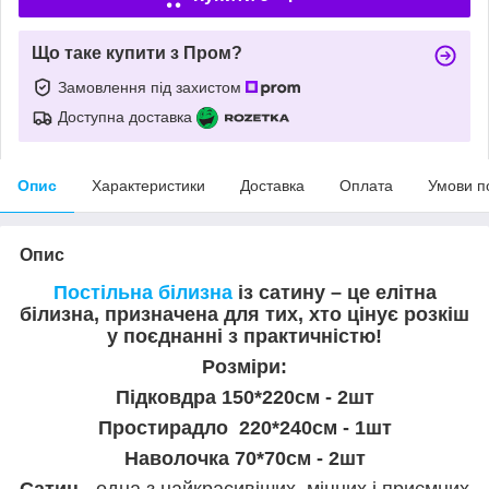
Що таке купити з Пром?
Замовлення під захистом
Доступна доставка
Опис
Характеристики
Доставка
Оплата
Умови п
Опис
Постільна білизна
із сатину – це елітна
білизна, призначена для тих, хто цінує розкіш
у поєднанні з практичністю!
Розміри:
Підковдра 150*220см - 2шт
Простирадло 220*240см - 1шт
Наволочка 70*70см - 2шт
Сатин
- одна з найкрасивіших, міцних і приємних