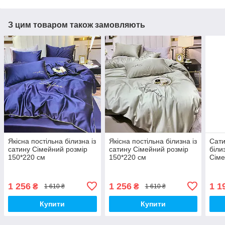
З цим товаром також замовляють
Якісна постільна білизна із
Якісна постільна білизна із
Сати
сатину Сімейний розмір
сатину Сімейний розмір
біли
150*220 см
150*220 см
Сіме
см
1 256
1 256
1 1
₴
₴
1 610 ₴
1 610 ₴
Купити
Купити