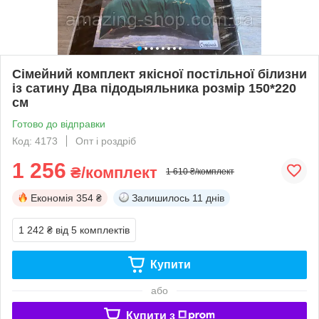
Сімейний комплект якісної постільної білизни
із сатину Два підодыяльника розмір 150*220
см
Готово до відправки
Код: 4173
Опт і роздріб
1 256
₴/комплект
1 610 ₴/комплект
Економія
354 ₴
Залишилось
11 днів
1 242 ₴
від 5 комплектів
Купити
або
Купити з