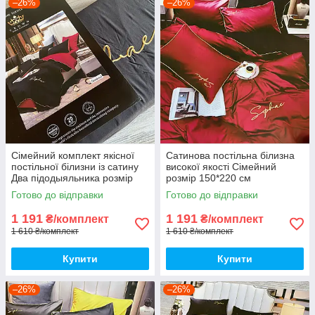
–26%
–26%
Сімейний комплект якісної
Сатинова постільна білизна
постільної білизни із сатину
високої якості Сімейний
Два підодыяльника розмір
розмір 150*220 см
150*220 см
Готово до відправки
Готово до відправки
1 191
1 191
₴/комплект
₴/комплект
1 610 ₴/комплект
1 610 ₴/комплект
Купити
Купити
–26%
–26%