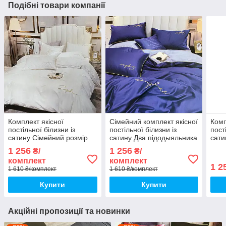
Подібні товари компанії
Комплект якісної
Сімейний комплект якісної
Комп
постільної білизни із
постільної білизни із
пост
сатину Сімейний розмір
сатину Два підодыяльника
сати
150*220 см
розмір 150*220 см
150*
1 256
1 256
₴/
₴/
комплект
комплект
1 2
1 610 ₴/комплект
1 610 ₴/комплект
Купити
Купити
Акційні пропозиції та новинки