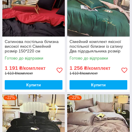
Сатинова постільна білизна
Сімейний комплект якісної
високої якості Сімейний
постільної білизни із сатину
розмір 150*220 см
Два підодыяльника розмір
150*220 см
Готово до відправки
Готово до відправки
1 191
1 256
₴/комплект
₴/комплект
1 610 ₴/комплект
1 610 ₴/комплект
Купити
Купити
–22%
–22%