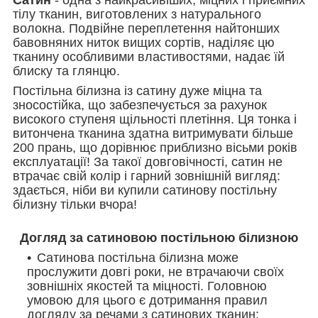
тілу тканин, виготовлених з натурального
волокна. Подвійне переплетення найтонших
бавовняних ниток вищих сортів, наділяє цю
тканину особливими властивостями, надає їй
блиску та глянцю.
Постільна білизна із сатину дуже міцна та
зносостійка, що забезпечується за рахунок
високого ступеня щільності плетіння. Ця тонка і
витончена тканина здатна витримувати більше
200 прань, що дорівнює приблизно вісьми років
експлуатації! За такої довговічності, сатин не
втрачає свій колір і гарний зовнішній вигляд:
здається, ніби ви купили сатинову постільну
білизну тільки вчора!
Догляд за сатиновою постільною білизною
Сатинова постільна білизна може
прослужити довгі роки, не втрачаючи своїх
зовнішніх якостей та міцності. Головною
умовою для цього є дотримання правил
догляду за речами з сатинових тканин: