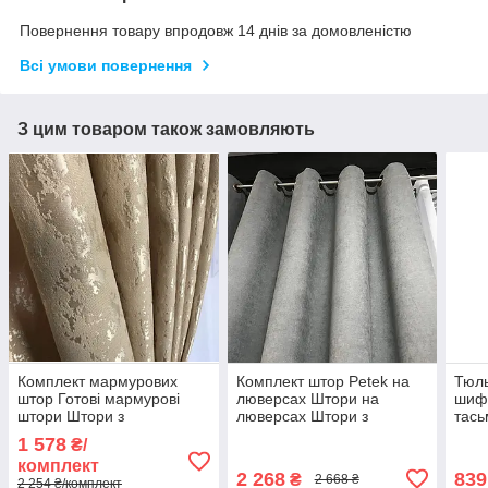
Повернення товару впродовж 14 днів за домовленістю
Всі умови повернення
З цим товаром також замовляють
Комплект мармурових
Комплект штор Petek на
Тюль
штор Готові мармурові
люверсах Штори на
шиф
штори Штори з
люверсах Штори з
тась
підхопленнями Штори
підхоплювачами
із ш
1 578
₴/
200х270 Колір Бежевий
Коричневі штори з
500x
комплект
підхопленнями
шифо
2 268
839
₴
2 668 ₴
2 254 ₴/комплект