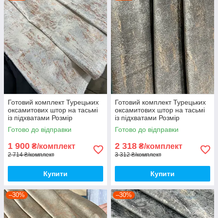
Готовий комплект Турецьких
Готовий комплект Турецьких
оксамитових штор на тасьмі
оксамитових штор на тасьмі
із підхватами Розмір
із підхватами Розмір
150на280см Колір кремовий
200на280см Колір капучіно
Готово до відправки
Готово до відправки
1 900
2 318
₴/комплект
₴/комплект
2 714 ₴/комплект
3 312 ₴/комплект
Купити
Купити
–30%
–30%