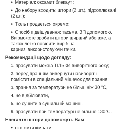
Матеріал: оксамит блекаут ;
До набору входить: штори (2 шт.), підхоплювачі
(2 шт.);
Тюль продається окремо;
Спосіб підвішування: тасьма. З її допомогою,
Ви зможете зробити штори ширший або вже, а
також легко повісити виріб на
карниз, використовуючи гачки.
Рекомендації щодо догляду:
прасувати можна ТІЛЬКИ виворітного боку;
перед пранням вивернути навиворіт і
помістити в спеціальний мішечок для прання;
прання за температури не більш ніж 30 °C,
не відбілювати,
не сушити в сушильній машині,
прасувати при температурі не більше 130°C.
Елегантні штори допоможуть Вам:
освіжити кімнату;