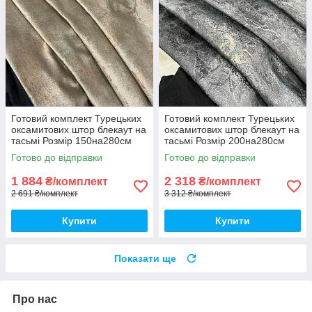
Готовий комплект Турецьких
Готовий комплект Турецьких
оксамитових штор блекаут на
оксамитових штор блекаут на
тасьмі Розмір 150на280см
тасьмі Розмір 200на280см
Колір пісочний
Колір графіт
Готово до відправки
Готово до відправки
1 884
2 318
₴/комплект
₴/комплект
2 691 ₴/комплект
3 312 ₴/комплект
Купити
Купити
Показати ще
Про нас