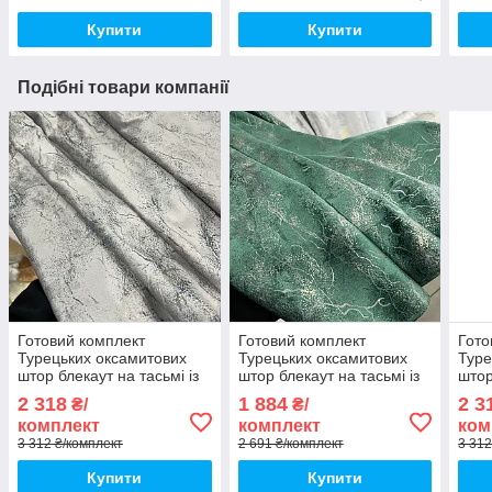
Купити
Купити
Подібні товари компанії
Готовий комплект
Готовий комплект
Гото
Турецьких оксамитових
Турецьких оксамитових
Туре
штор блекаут на тасьмі із
штор блекаут на тасьмі із
штор
підхватами Розмір
підхватами Розмір
підх
2 318
1 884
2 3
₴/
₴/
200на270см Колір сірий
150на280см Колір
200н
комплект
комплект
ком
Смарагдовий
шок
3 312 ₴/комплект
2 691 ₴/комплект
3 312
Купити
Купити