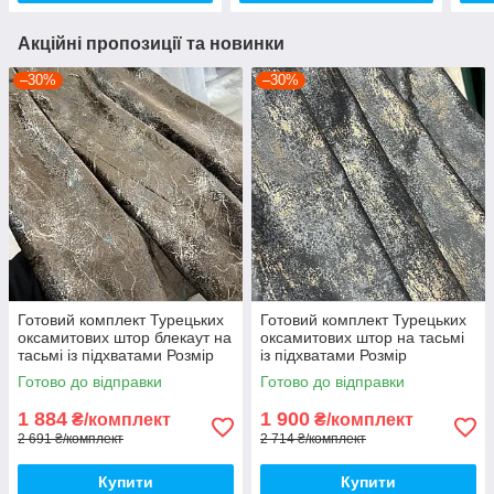
Акційні пропозиції та новинки
–30%
–30%
Готовий комплект Турецьких
Готовий комплект Турецьких
оксамитових штор блекаут на
оксамитових штор на тасьмі
тасьмі із підхватами Розмір
із підхватами Розмір
150на280см Колір шоколад
150на28/0см Колір графіт
Готово до відправки
Готово до відправки
1 884
1 900
₴/комплект
₴/комплект
2 691 ₴/комплект
2 714 ₴/комплект
Купити
Купити