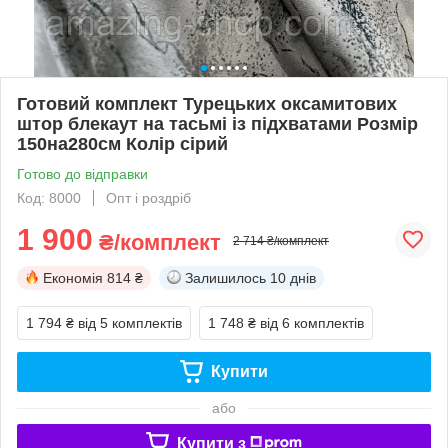
Готовий комплект Турецьких оксамитових
штор блекаут на тасьмі із підхватами Розмір
150на280см Колір сірий
Готово до відправки
Код: 8000
Опт і роздріб
1 900
₴/комплект
2 714 ₴/комплект
Економія
814 ₴
Залишилось
10 днів
1 794 ₴
від 5 комплектів
1 748 ₴
від 6 комплектів
Купити
або
Купити з