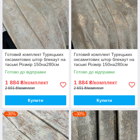
Готовий комплект Турецьких
Готовий комплект Турецьких
оксамитових штор блекаут на
оксамитових штор блекаут на
тасьмі Розмір 150на280см
тасьмі Розмір 150на280см
Колір холодний беж
Колір теплий беж
Готово до відправки
Готово до відправки
1 884
1 884
₴/комплект
₴/комплект
2 691 ₴/комплект
2 691 ₴/комплект
Купити
Купити
–30%
–30%