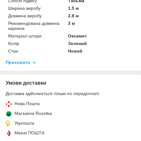
Спосіб підвісу
Тасьма
Ширина виробу
1.5 м
Довжина виробу
2.8 м
Рекомендована довжина
3 м
карниза
Матеріал штори
Оксамит
Колір
Зелений
Стан
Новий
Приховати
Умови доставки
Доставка здійснюється тільки по передоплаті.
Нова Пошта
Магазини Rozetka
Укрпошта
Meest ПОШТА