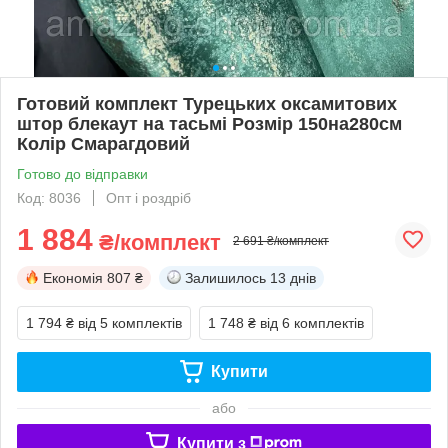
Готовий комплект Турецьких оксамитових
штор блекаут на тасьмі Розмір 150на280см
Колір Смарагдовий
Готово до відправки
Код: 8036
Опт і роздріб
1 884
₴/комплект
2 691 ₴/комплект
Економія
807 ₴
Залишилось
13 днів
1 794 ₴
від 5 комплектів
1 748 ₴
від 6 комплектів
Купити
або
Купити з