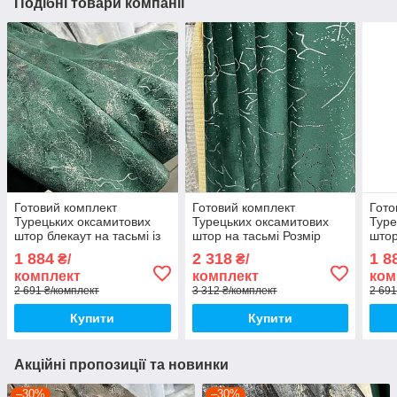
Подібні товари компанії
Готовий комплект
Готовий комплект
Гото
Турецьких оксамитових
Турецьких оксамитових
Туре
штор блекаут на тасьмі із
штор на тасьмі Розмір
штор
підхватами Розмір
200на280см Колір
Розм
1 884
2 318
1 8
₴/
₴/
150на280см Колір
смарагдовий
Сма
комплект
комплект
ком
Смарагдовий
2 691 ₴/комплект
3 312 ₴/комплект
2 691
Купити
Купити
Акційні пропозиції та новинки
–30%
–30%