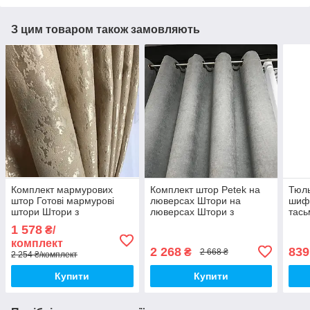
З цим товаром також замовляють
Комплект мармурових
Комплект штор Petek на
Тюль
штор Готові мармурові
люверсах Штори на
шиф
штори Штори з
люверсах Штори з
тась
підхопленнями Штори
підхоплювачами
із ш
1 578
₴/
200х270 Колір Бежевий
Коричневі штори з
500x
комплект
підхопленнями
шифо
2 268
839
₴
2 668 ₴
2 254 ₴/комплект
Купити
Купити