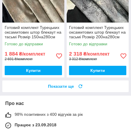
Готовий комплект Турецьких
Готовий комплект Турецьких
оксамитових штор блекаут на
оксамитових штор блекаут на
тасьмі Розмір 150на280см
тасьмі Розмір 200на280см
Колір пісочний
Колір графіт
Готово до відправки
Готово до відправки
1 884
2 318
₴/комплект
₴/комплект
2 691 ₴/комплект
3 312 ₴/комплект
Купити
Купити
Показати ще
Про нас
98% позитивних з 400 відгуків за рік
Працює з 23.09.2018