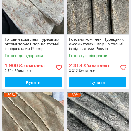
Готовий комплект Турецьких
Готовий комплект Турецьких
оксамитових штор на тасьмі
оксамитових штор на тасьмі
із підхватами Розмір
із підхватами Розмір
150на280см Колір кремовий
200на280см Колір капучіно
Готово до відправки
Готово до відправки
1 900
2 318
₴/комплект
₴/комплект
2 714 ₴/комплект
3 312 ₴/комплект
Купити
Купити
–30%
–30%