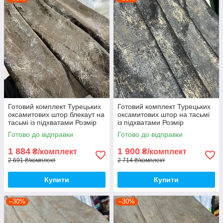
Готовий комплект Турецьких
Готовий комплект Турецьких
оксамитових штор блекаут на
оксамитових штор на тасьмі
тасьмі із підхватами Розмір
із підхватами Розмір
150на280см Колір шоколад
150на28/0см Колір графіт
Готово до відправки
Готово до відправки
1 884
1 900
₴/комплект
₴/комплект
2 691 ₴/комплект
2 714 ₴/комплект
Купити
Купити
–30%
–30%