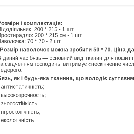
Розміри і комплектація:
Підодіяльник: 200 * 215 - 1 шт
Простирадло: 200 * 215 см - 1 шт
Наволочка: 70 * 70 - 2 шт
"Розмір наволочок можна зробити 50 * 70. Ціна да
В даний час бязь — основний вид тканин для пошиття
за свідченням господинь, витримує «нескінченне числ
недорого.
Бязь, як і будь-яка тканина, що володіє суттєви
- антистатичність;
- высокопрочность;
- зносостійкість;
 гігроскопічність;
- екологічність