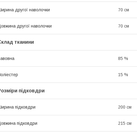
ирина другої наволочки
70 см
овжина другої наволочки
70 см
Склад тканини
авовна
85 %
оліестер
15 %
Розміри підковдри
ирина підковдри
200 см
овжина підковдри
215 см