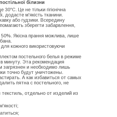
постільної білизни
 30°С. Це не тільки гігієнічна
бі, додасте м'якість тканини.
скавку або гудзики. Всередину
допомагають зберегти забарвлення,
 50%. Якісна прання можлива, лише
бана.
о для кожного використовуючи
мплектом постельного белья в режиме
в в минуту. Эта рекомендация
м загрязнен и необходимо лишь
нки точно будут уничтожены.
стирать. А как избавиться от самых
далить пятна с постельного, не
 текстиль, отдельно от изделий из
м'якості;
латиться;