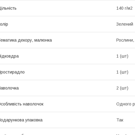
ільність
140 г/м2
олір
Зелений
ематика декору, малюнка
Рослини, 
ідковдра
1 (шт)
Простирадло
1 (шт)
аволочка
2 (шт)
собливість наволочок
Одного р
одарункова упаковка
Так