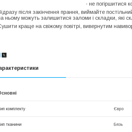
- не погіршитися к
Відразу після закінчення прання, виймайте постільни
на ньому можуть залишитися заломи і складки, які с
Сушити краще на свіжому повітрі, вивернутим навиворі
арактеристики
Основні
ип комплекту
Євро
ип тканини
Бязь