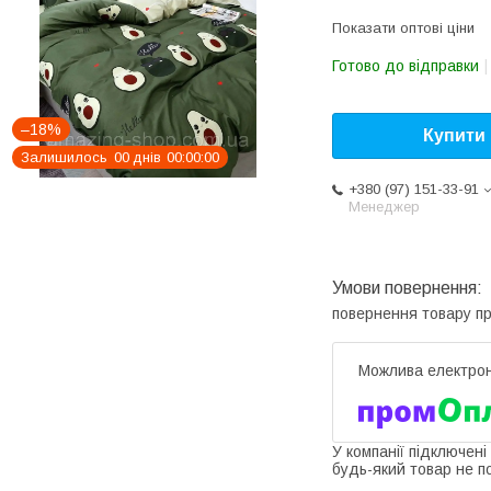
Показати оптові ціни
Готово до відправки
–18%
Купити
Залишилось
0
0
днів
0
0
0
0
0
0
+380 (97) 151-33-91
Менеджер
повернення товару п
У компанії підключені
будь-який товар не п