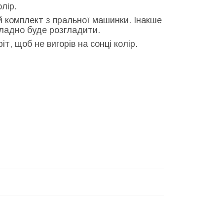
олір.
й комплект з пральної машинки. Інакше
кладно буде розгладити.
т, щоб не вигорів на сонці колір.