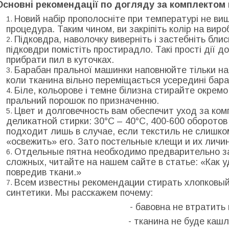
Основні рекомендації по догляду за комплектом 
Новий набір прополосніте при температурі не вище
процедура. Таким чином, ви закріпіть колір на виро
Підковдра, наволочку виверніть і застебніть бли
підковдри помістіть простирадло. Такі прості дії 
прибрати пил в куточках.
Барабан пральної машинки наповнюйте тільки на
коли тканина вільно переміщається усередині бара
Біле, кольорове і темне білизна стирайте окрем
пральний порошок по призначенню.
Цвет и долговечность вам обеспечит уход за ко
деликатной стирки: 30°С – 40°С, 400-600 оборото
подходит лишь в случае, если текстиль не слишко
«освежить» его. Зато постельные клещи и их личи
Отдельные пятна необходимо предварительно за
сложных, читайте на нашем сайте в статье: «Как у
повредив ткани.»
Всем известны рекомендации стирать хлопковый
синтетики. Мы расскажем почему:
- бавовна не втратить 
- тканина не буде каш