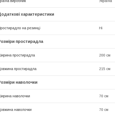
раїна виробник
Україна
Додаткові характеристики
ростирадло на резинці
Ні
Розміри простирадла
ирина простирадла
200 см
овжина простирадла
215 см
Розміри наволочки
ирина наволочки
70 см
овжина наволочки
70 см