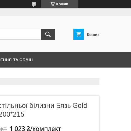
Кошик
Кошик
ЕННЯ ТА ОБМІН
тільньої білизни Бязь Gold
200*215
1 023 ₴/комплект
ект