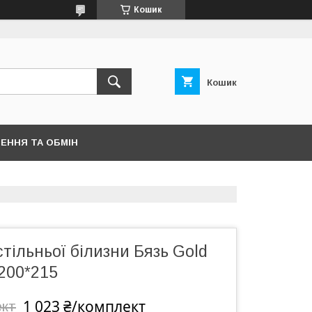
Кошик
Кошик
ЕННЯ ТА ОБМІН
тільньої білизни Бязь Gold
200*215
1 023 ₴/комплект
ект