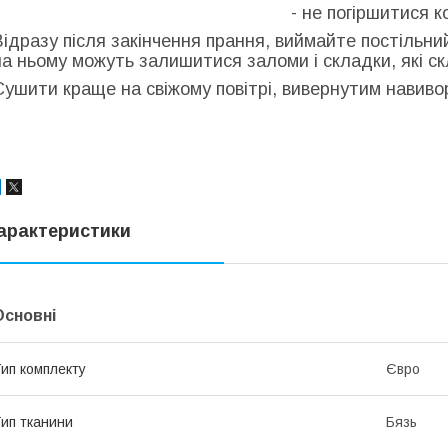
- не погіршитися к
Відразу після закінчення прання, виймайте постільни
на ньому можуть залишитися заломи і складки, які с
Сушити краще на свіжому повітрі, вивернутим навиворі
арактеристики
Основні
ип комплекту
Євро
ип тканини
Бязь