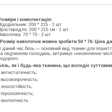
Розміри і комплектація:
Підодіяльник: 200 * 215 - 1 шт
Простирадло: 200 * 215 см - 1 шт
Наволочка: 70 * 70 - 2 шт
"Розмір наволочок можна зробити 50 * 70. Ціна да
В даний час бязь — основний вид тканин для пошиття
за свідченням господинь, витримує «нескінченне числ
недорого.
Бязь, як і будь-яка тканина, що володіє суттєви
- антистатичність;
- высокопрочность;
- зносостійкість;
 гігроскопічність;
- екологічність