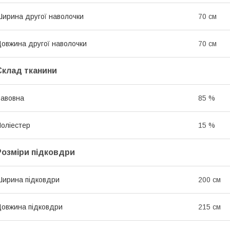
ирина другої наволочки
70 см
овжина другої наволочки
70 см
Склад тканини
авовна
85 %
оліестер
15 %
Розміри підковдри
ирина підковдри
200 см
овжина підковдри
215 см