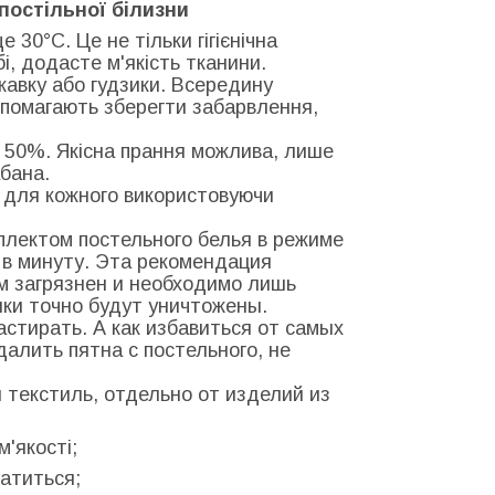
постільної білизни
 30°С. Це не тільки гігієнічна
бі, додасте м'якість тканини.
скавку або гудзики. Всередину
допомагають зберегти забарвлення,
 50%. Якісна прання можлива, лише
бана.
о для кожного використовуючи
мплектом постельного белья в режиме
в в минуту. Эта рекомендация
м загрязнен и необходимо лишь
нки точно будут уничтожены.
стирать. А как избавиться от самых
далить пятна с постельного, не
 текстиль, отдельно от изделий из
м'якості;
латиться;