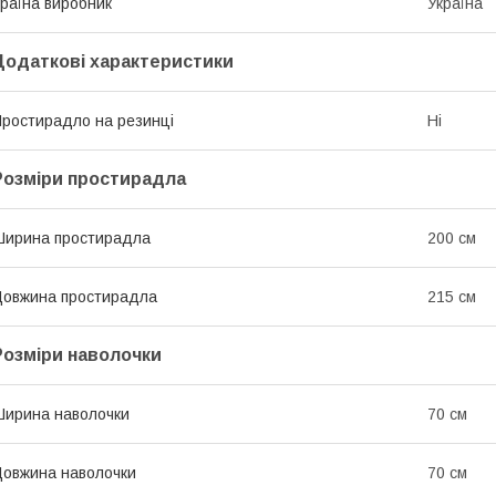
раїна виробник
Україна
Додаткові характеристики
ростирадло на резинці
Ні
Розміри простирадла
ирина простирадла
200 см
овжина простирадла
215 см
Розміри наволочки
ирина наволочки
70 см
овжина наволочки
70 см