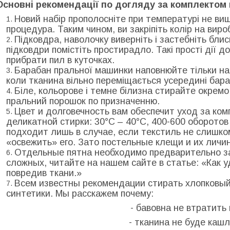
Основні рекомендації по догляду за комплектом 
Новий набір прополосніте при температурі не вище
процедура. Таким чином, ви закріпіть колір на виро
Підковдра, наволочку виверніть і застебніть бли
підковдри помістіть простирадло. Такі прості дії 
прибрати пил в куточках.
Барабан пральної машинки наповнюйте тільки на
коли тканина вільно переміщається усередині бара
Біле, кольорове і темне білизна стирайте окрем
пральний порошок по призначенню.
Цвет и долговечность вам обеспечит уход за ко
деликатной стирки: 30°С – 40°С, 400-600 оборото
подходит лишь в случае, если текстиль не слишко
«освежить» его. Зато постельные клещи и их личи
Отдельные пятна необходимо предварительно за
сложных, читайте на нашем сайте в статье: «Как у
повредив ткани.»
Всем известны рекомендации стирать хлопковый
синтетики. Мы расскажем почему:
- бавовна не втратить 
- тканина не буде каш