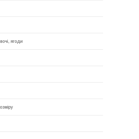
вочі, ягоди
озміру