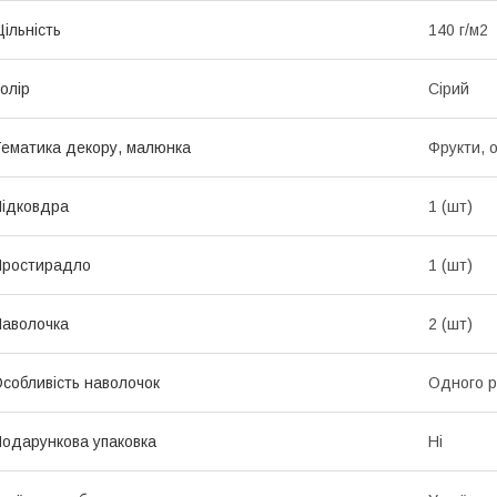
ільність
140 г/м2
олір
Сірий
ематика декору, малюнка
Фрукти, о
ідковдра
1 (шт)
Простирадло
1 (шт)
аволочка
2 (шт)
собливість наволочок
Одного р
одарункова упаковка
Ні