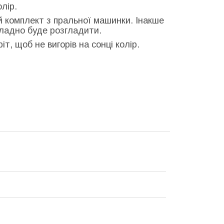
олір.
й комплект з пральної машинки. Інакше
кладно буде розгладити.
т, щоб не вигорів на сонці колір.