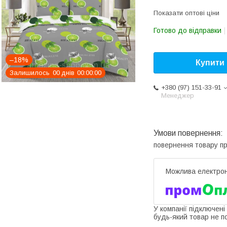
Показати оптові ціни
Готово до відправки
–18%
Купити
Залишилось
0
0
днів
0
0
0
0
0
0
+380 (97) 151-33-91
Менеджер
повернення товару п
У компанії підключені
будь-який товар не п