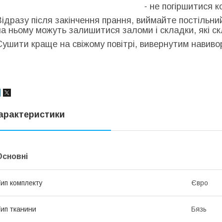
- не погіршитися к
Відразу після закінчення прання, виймайте постільни
на ньому можуть залишитися заломи і складки, які с
Сушити краще на свіжому повітрі, вивернутим навиворі
арактеристики
Основні
ип комплекту
Євро
ип тканини
Бязь