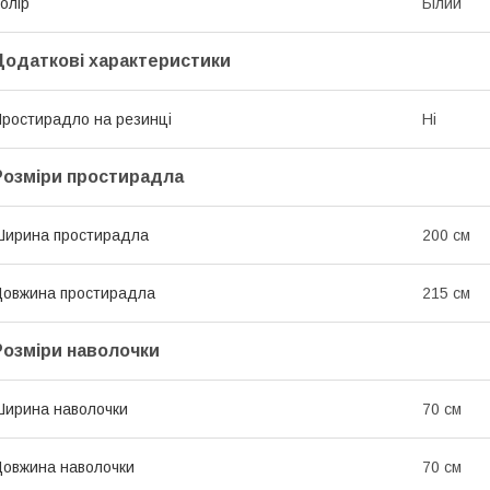
олір
Білий
Додаткові характеристики
ростирадло на резинці
Ні
Розміри простирадла
ирина простирадла
200 см
овжина простирадла
215 см
Розміри наволочки
ирина наволочки
70 см
овжина наволочки
70 см