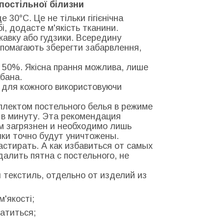
постільної білизни
 30°С. Це не тільки гігієнічна
бі, додасте м'якість тканини.
скавку або гудзики. Всередину
допомагають зберегти забарвлення,
 50%. Якісна прання можлива, лише
бана.
о для кожного використовуючи
мплектом постельного белья в режиме
в в минуту. Эта рекомендация
м загрязнен и необходимо лишь
нки точно будут уничтожены.
стирать. А как избавиться от самых
далить пятна с постельного, не
 текстиль, отдельно от изделий из
м'якості;
латиться;