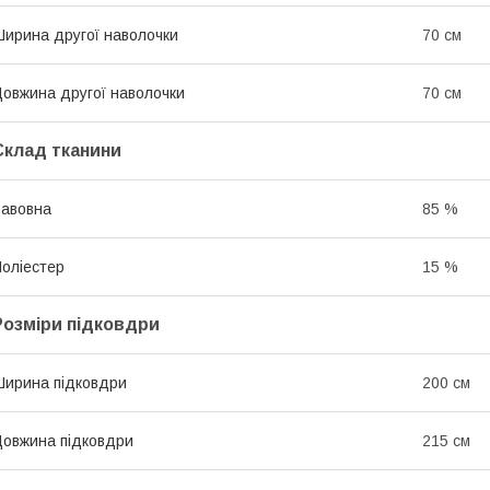
ирина другої наволочки
70 см
овжина другої наволочки
70 см
Склад тканини
авовна
85 %
оліестер
15 %
Розміри підковдри
ирина підковдри
200 см
овжина підковдри
215 см