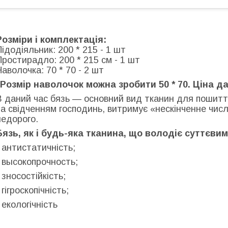
Розміри і комплектація:
Підодіяльник: 200 * 215 - 1 шт
Простирадло: 200 * 215 см - 1 шт
Наволочка: 70 * 70 - 2 шт
"Розмір наволочок можна зробити 50 * 70. Ціна да
В даний час бязь — основний вид тканин для пошиття
за свідченням господинь, витримує «нескінченне числ
недорого.
Бязь, як і будь-яка тканина, що володіє суттєви
- антистатичність;
- высокопрочность;
- зносостійкість;
 гігроскопічність;
- екологічність