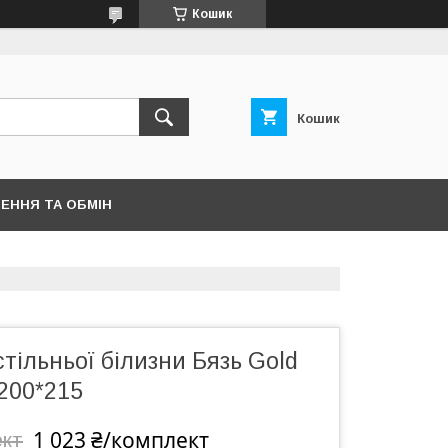
Кошик
Кошик
ЕННЯ ТА ОБМІН
тільньої білизни Бязь Gold
200*215
1 023 ₴/комплект
ект