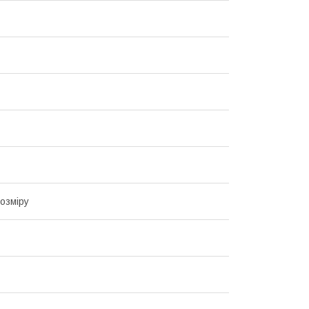
озміру