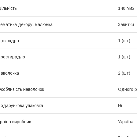
ільність
140 г/м2
ематика декору, малюнка
Завитки
ідковдра
1 (шт)
Простирадло
1 (шт)
аволочка
2 (шт)
собливість наволочок
Одного р
одарункова упаковка
Ні
раїна виробник
Україна