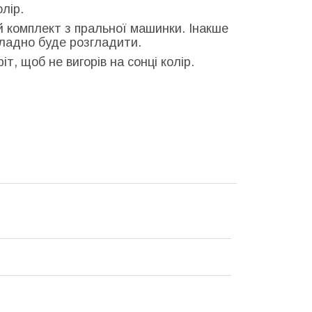
олір.
й комплект з пральної машинки. Інакше
кладно буде розгладити.
т, щоб не вигорів на сонці колір.