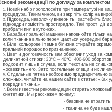
Основні рекомендації по догляду за комплектом 
Новий набір прополосніте при температурі не вище
процедура. Таким чином, ви закріпіть колір на виро
Підковдра, наволочку виверніть і застебніть бли
підковдри помістіть простирадло. Такі прості дії 
прибрати пил в куточках.
Барабан пральної машинки наповнюйте тільки на
коли тканина вільно переміщається усередині бара
Біле, кольорове і темне білизна стирайте окрем
пральний порошок по призначенню.
Цвет и долговечность вам обеспечит уход за ко
деликатной стирки: 30°С – 40°С, 400-600 оборото
подходит лишь в случае, если текстиль не слишко
«освежить» его. Зато постельные клещи и их личи
Отдельные пятна необходимо предварительно за
сложных, читайте на нашем сайте в статье: «Как у
повредив ткани.»
Всем известны рекомендации стирать хлопковый
синтетики. Мы расскажем почему:
- бавовна не втратить 
- тканина не буде каш