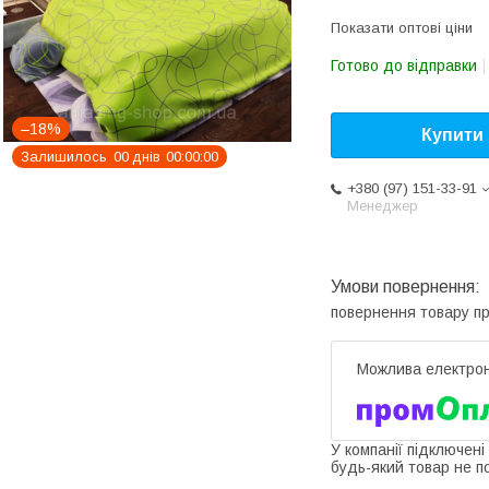
Показати оптові ціни
Готово до відправки
–18%
Купити
Залишилось
0
0
днів
0
0
0
0
0
0
+380 (97) 151-33-91
Менеджер
повернення товару п
У компанії підключені
будь-який товар не п