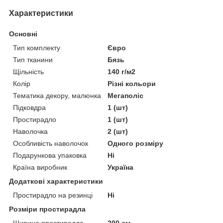
Характеристики
Основні
Тип комплекту
Євро
Тип тканини
Бязь
Щільність
140 г/м2
Колір
Різні кольори
Тематика декору, малюнка
Мегаполіс
Підковдра
1 (шт)
Простирадло
1 (шт)
Наволочка
2 (шт)
Особливість наволочок
Одного розміру
Подарункова упаковка
Ні
Країна виробник
Україна
Додаткові характеристики
Простирадло на резинці
Ні
Розміри простирадла
Ширина простирадла
200 см