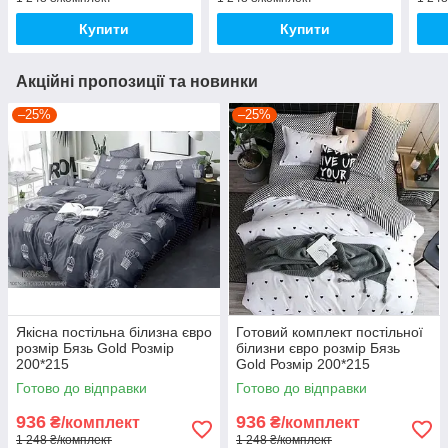
Купити
Купити
Акційні пропозиції та новинки
–25%
–25%
Якісна постільна білизна євро
Готовий комплект постільної
розмір Бязь Gold Розмір
білизни євро розмір Бязь
200*215
Gold Розмір 200*215
Готово до відправки
Готово до відправки
936
936
₴/комплект
₴/комплект
1 248 ₴/комплект
1 248 ₴/комплект