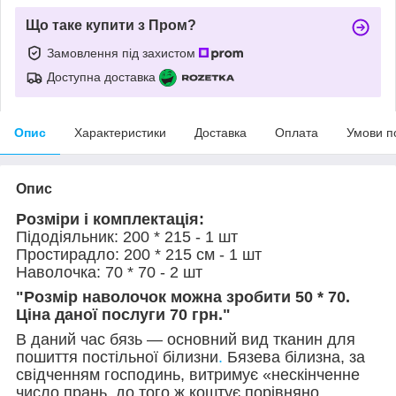
Що таке купити з Пром?
Замовлення під захистом
Доступна доставка
Опис
Характеристики
Доставка
Оплата
Умови п
Опис
Розміри і комплектація:
Підодіяльник: 200 * 215 - 1 шт
Простирадло: 200 * 215 см - 1 шт
Наволочка: 70 * 70 - 2 шт
"Розмір наволочок можна зробити 50 * 70.
Ціна даної послуги 70 грн."
В даний час бязь — основний вид тканин для
пошиття постільної білизни
.
Бязева білизна, за
свідченням господинь, витримує «нескінченне
число прань, до того ж коштує порівняно