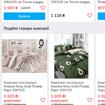
200х220 см Тепла ковдра,
200*220 см Тепла ковдра,
Розм
наповнювач холофайбер.
наповнювач холофайбер.
нап
1 007
877
₴
1 229 ₴
Стьобана ковдра ОДА
Стьобана ковдра ОДА
Стьо
1 115
₴
Купити
Подібні товари компанії
Комплект постільньої
Комплект постільньої
Комп
білизни Бязь Gold Розмір
білизни Бязь Gold Розмір
біли
Євро 200*215
Євро 200*215
Євро
1 023
1 023
1 0
₴/
₴/
комплект
комплект
ком
1 248 ₴/комплект
1 248 ₴/комплект
1 248