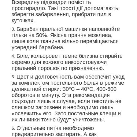
Всередину підковдри помістіть
простирадло. Такі прості дії допомагають
зберегти забарвлення, прибрати пил в
куточках.
Барабан пральної машинки наповнюйте
тільки на 50%. Якісна прання можлива,
лише коли тканина вільно переміщається
усередині барабана.
Біле, кольорове і темне білизна стирайте
окремо для кожного використовуючи
пральний порошок по призначенню.
Цвет и долговечность вам обеспечит уход
за комплектом постельного белья в режиме
деликатной стирки: 30°С – 40°С, 400-600
оборотов в минуту. Эта рекомендация
подходит лишь в случае, если текстиль не
слишком загрязнен и необходимо лишь
«освежить» его. Зато постельные клещи и
их личинки точно будут уничтожены.
Отдельные пятна необходимо
предварительно застирать. А как