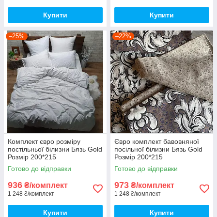
Купити
Купити
–25%
–22%
Комплект євро розміру
Євро комплект бавовняної
постільньої білизни Бязь Gold
посільної білизни Бязь Gold
Розмір 200*215
Розмір 200*215
Готово до відправки
Готово до відправки
936
973
₴/комплект
₴/комплект
1 248 ₴/комплект
1 248 ₴/комплект
Купити
Купити