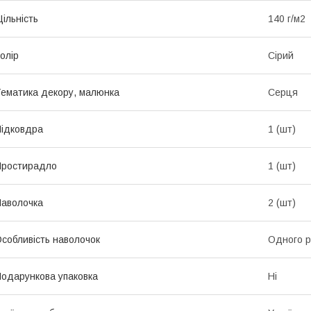
ільність
140 г/м2
олір
Сірий
ематика декору, малюнка
Серця
ідковдра
1 (шт)
Простирадло
1 (шт)
аволочка
2 (шт)
собливість наволочок
Одного р
одарункова упаковка
Ні