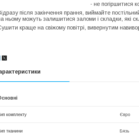
- не погіршитися к
Відразу після закінчення прання, виймайте постільни
на ньому можуть залишитися заломи і складки, які с
Сушити краще на свіжому повітрі, вивернутим навиворі
арактеристики
Основні
ип комплекту
Євро
ип тканини
Бязь