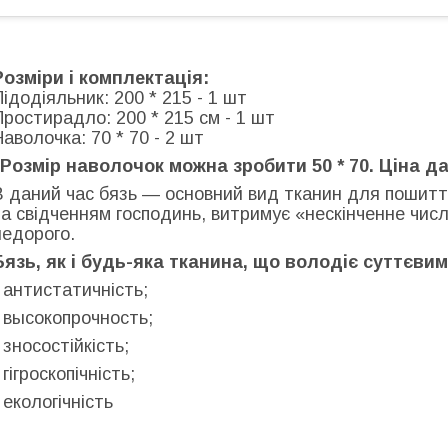
Розміри і комплектація:
Підодіяльник: 200 * 215 - 1 шт
Простирадло: 200 * 215 см - 1 шт
Наволочка: 70 * 70 - 2 шт
"Розмір наволочок можна зробити 50 * 70. Ціна да
В даний час бязь — основний вид тканин для пошиття
за свідченням господинь, витримує «нескінченне числ
недорого.
Бязь, як і будь-яка тканина, що володіє суттєви
- антистатичність;
- высокопрочность;
- зносостійкість;
 гігроскопічність;
- екологічність