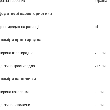
раїна виробник
Україна
Додаткові характеристики
ростирадло на резинці
Ні
Розміри простирадла
ирина простирадла
200 см
овжина простирадла
215 см
Розміри наволочки
ирина наволочки
70 см
овжина наволочки
70 см