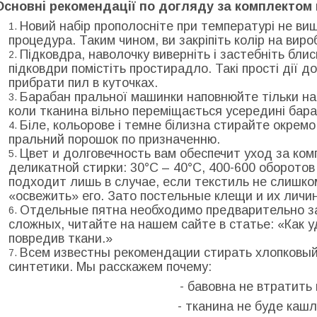
Основні рекомендації по догляду за комплектом 
Новий набір прополосніте при температурі не вище
процедура. Таким чином, ви закріпіть колір на виро
Підковдра, наволочку виверніть і застебніть бли
підковдри помістіть простирадло. Такі прості дії 
прибрати пил в куточках.
Барабан пральної машинки наповнюйте тільки на
коли тканина вільно переміщається усередині бара
Біле, кольорове і темне білизна стирайте окрем
пральний порошок по призначенню.
Цвет и долговечность вам обеспечит уход за ко
деликатной стирки: 30°С – 40°С, 400-600 оборото
подходит лишь в случае, если текстиль не слишко
«освежить» его. Зато постельные клещи и их личи
Отдельные пятна необходимо предварительно за
сложных, читайте на нашем сайте в статье: «Как у
повредив ткани.»
Всем известны рекомендации стирать хлопковый
синтетики. Мы расскажем почему:
- бавовна не втратить 
- тканина не буде каш