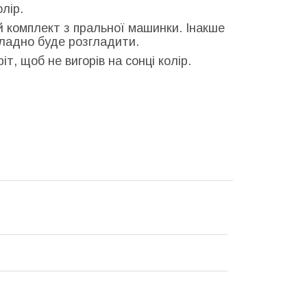
олір.
й комплект з пральної машинки. Інакше
кладно буде розгладити.
т, щоб не вигорів на сонці колір.