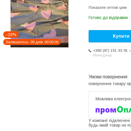
Показати оптові ціни
Готово до відправки
–18%
Купити
Залишилось
0
0
днів
0
0
0
0
0
0
+380 (97) 151-33-91
Менеджер
повернення товару п
У компанії підключені
будь-який товар не п