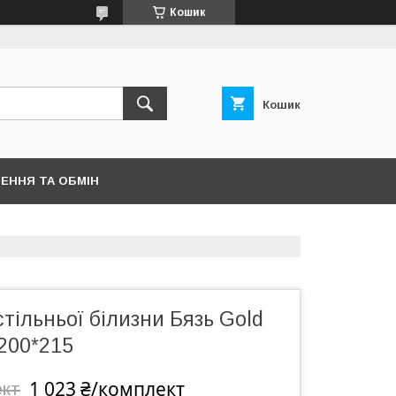
Кошик
Кошик
ЕННЯ ТА ОБМІН
тільньої білизни Бязь Gold
200*215
1 023 ₴/комплект
ект