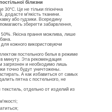
постільної білизни
 30°С. Це не тільки гігієнічна
бі, додасте м'якість тканини.
скавку або гудзики. Всередину
допомагають зберегти забарвлення,
 50%. Якісна прання можлива, лише
бана.
о для кожного використовуючи
мплектом постельного белья в режиме
в в минуту. Эта рекомендация
м загрязнен и необходимо лишь
нки точно будут уничтожены.
стирать. А как избавиться от самых
далить пятна с постельного, не
 текстиль, отдельно от изделий из
м'якості;
латиться;