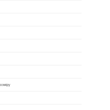
озміру