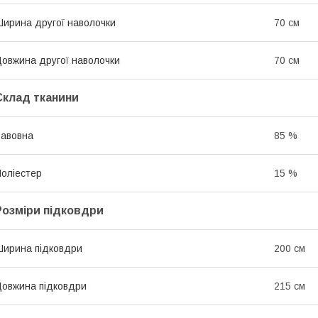
ирина другої наволочки
70 см
овжина другої наволочки
70 см
Склад тканини
авовна
85 %
оліестер
15 %
Розміри підковдри
ирина підковдри
200 см
овжина підковдри
215 см