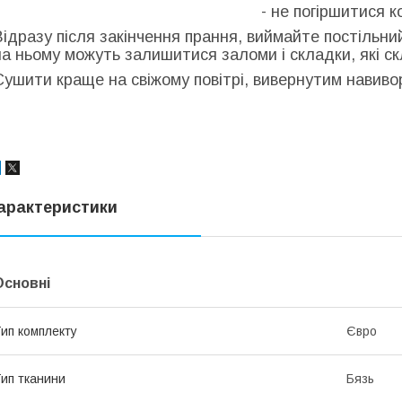
- не погіршитися к
Відразу після закінчення прання, виймайте постільни
на ньому можуть залишитися заломи і складки, які с
Сушити краще на свіжому повітрі, вивернутим навиворі
арактеристики
Основні
ип комплекту
Євро
ип тканини
Бязь