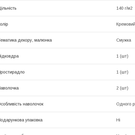
ільність
140 г/м2
олір
Кремови
ематика декору, малюнка
Смужка
ідковдра
1 (шт)
Простирадло
1 (шт)
аволочка
2 (шт)
собливість наволочок
Одного р
одарункова упаковка
Ні