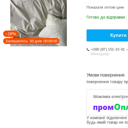
Показати оптові ціни
Готово до відправки
–18%
Купити
Залишилось
0
0
днів
0
0
0
0
0
0
+380 (97) 151-33-91
Менеджер
повернення товару п
У компанії підключені
будь-який товар не п