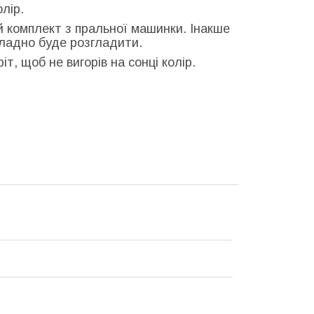
олір.
й комплект з пральної машинки. Інакше
кладно буде розгладити.
т, щоб не вигорів на сонці колір.