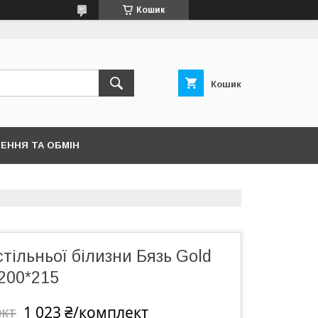
Кошик
Кошик
ЕННЯ ТА ОБМІН
тільньої білизни Бязь Gold
200*215
1 023 ₴/комплект
ект