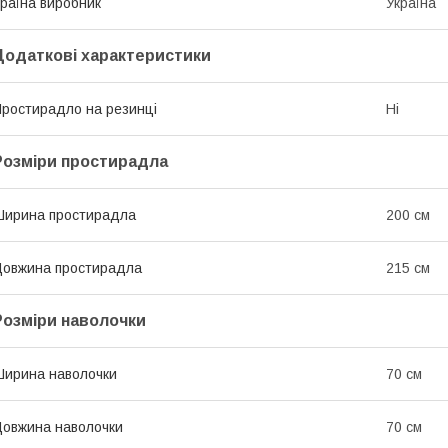
раїна виробник
Україна
Додаткові характеристики
ростирадло на резинці
Ні
Розміри простирадла
ирина простирадла
200 см
овжина простирадла
215 см
Розміри наволочки
ирина наволочки
70 см
овжина наволочки
70 см