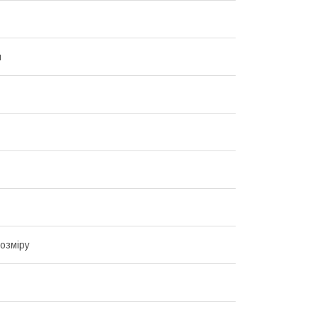
й
озміру