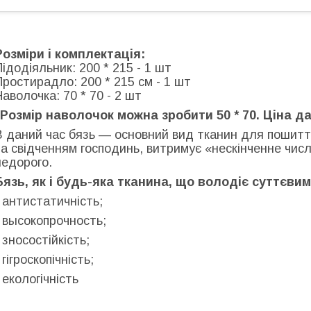
Розміри і комплектація:
Підодіяльник: 200 * 215 - 1 шт
Простирадло: 200 * 215 см - 1 шт
Наволочка: 70 * 70 - 2 шт
"Розмір наволочок можна зробити 50 * 70. Ціна да
В даний час бязь — основний вид тканин для пошиття
за свідченням господинь, витримує «нескінченне числ
недорого.
Бязь, як і будь-яка тканина, що володіє суттєви
- антистатичність;
- высокопрочность;
- зносостійкість;
 гігроскопічність;
- екологічність