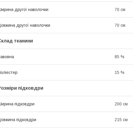
ирина другої наволочки
70 см
овжина другої наволочки
70 см
Склад тканини
авовна
85 %
оліестер
15 %
Розміри підковдри
ирина підковдри
200 см
овжина підковдри
215 см