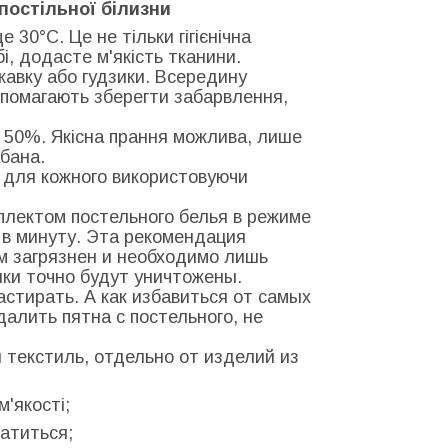
постільної білизни
 30°С. Це не тільки гігієнічна
бі, додасте м'якість тканини.
скавку або гудзики. Всередину
допомагають зберегти забарвлення,
 50%. Якісна прання можлива, лише
бана.
о для кожного використовуючи
мплектом постельного белья в режиме
в в минуту. Эта рекомендация
м загрязнен и необходимо лишь
нки точно будут уничтожены.
стирать. А как избавиться от самых
далить пятна с постельного, не
 текстиль, отдельно от изделий из
м'якості;
латиться;