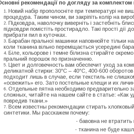
Основні рекомендації по догляду за комплектом 
Новий набір прополосніте при температурі не вище
процедура. Таким чином, ви закріпіть колір на виро
Підковдра, наволочку виверніть і застебніть бли
підковдри помістіть простирадло. Такі прості дії 
прибрати пил в куточках.
Барабан пральної машинки наповнюйте тільки на
коли тканина вільно переміщається усередині бара
Біле, кольорове і темне білизна стирайте окрем
пральний порошок по призначенню.
Цвет и долговечность вам обеспечит уход за ко
деликатной стирки: 30°С – 40°С, 400-600 оборото
подходит лишь в случае, если текстиль не слишко
«освежить» его. Зато постельные клещи и их личи
Отдельные пятна необходимо предварительно за
сложных, читайте на нашем сайте в статье: «Как у
повредив ткани.»
Всем известны рекомендации стирать хлопковый
синтетики. Мы расскажем почему:
- бавовна не втратить 
- тканина не буде каш