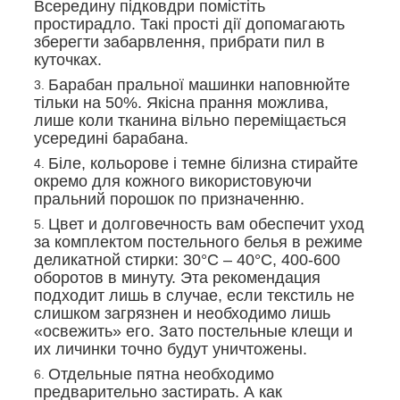
Всередину підковдри помістіть
простирадло. Такі прості дії допомагають
зберегти забарвлення, прибрати пил в
куточках.
Барабан пральної машинки наповнюйте
тільки на 50%. Якісна прання можлива,
лише коли тканина вільно переміщається
усередині барабана.
Біле, кольорове і темне білизна стирайте
окремо для кожного використовуючи
пральний порошок по призначенню.
Цвет и долговечность вам обеспечит уход
за комплектом постельного белья в режиме
деликатной стирки: 30°С – 40°С, 400-600
оборотов в минуту. Эта рекомендация
подходит лишь в случае, если текстиль не
слишком загрязнен и необходимо лишь
«освежить» его. Зато постельные клещи и
их личинки точно будут уничтожены.
Отдельные пятна необходимо
предварительно застирать. А как