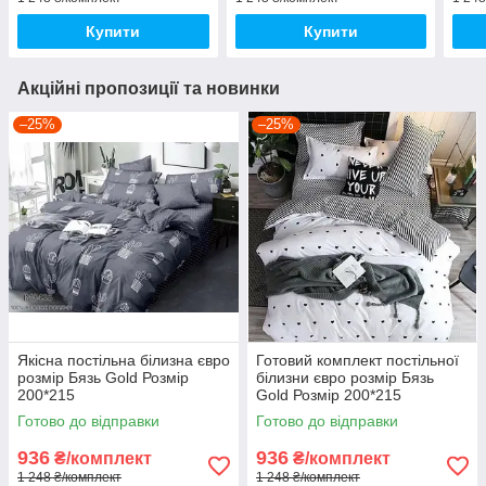
Купити
Купити
Акційні пропозиції та новинки
–25%
–25%
Якісна постільна білизна євро
Готовий комплект постільної
розмір Бязь Gold Розмір
білизни євро розмір Бязь
200*215
Gold Розмір 200*215
Готово до відправки
Готово до відправки
936
936
₴/комплект
₴/комплект
1 248 ₴/комплект
1 248 ₴/комплект