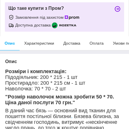
Що таке купити з Пром?
Замовлення під захистом
Доступна доставка
Опис
Характеристики
Доставка
Оплата
Умови п
Опис
Розміри і комплектація:
Підодіяльник: 200 * 215 - 1 шт
Простирадло: 200 * 215 см - 1 шт
Наволочка: 70 * 70 - 2 шт
"Розмір наволочок можна зробити 50 * 70.
Ціна даної послуги 70 грн."
В даний час бязь — основний вид тканин для
пошиття постільної білизни
.
Бязева білизна, за
свідченням господинь, витримує «нескінченне
число прань, до того ж коштує порівняно