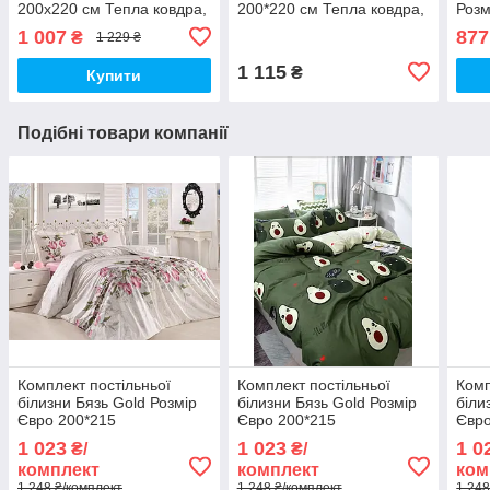
200х220 см Тепла ковдра,
200*220 см Тепла ковдра,
Розм
наповнювач холофайбер.
наповнювач холофайбер.
нап
1 007
877
₴
1 229 ₴
Стьобана ковдра ОДА
Стьобана ковдра ОДА
Стьо
1 115
₴
Купити
Подібні товари компанії
Комплект постільньої
Комплект постільньої
Комп
білизни Бязь Gold Розмір
білизни Бязь Gold Розмір
біли
Євро 200*215
Євро 200*215
Євро
1 023
1 023
1 0
₴/
₴/
комплект
комплект
ком
1 248 ₴/комплект
1 248 ₴/комплект
1 248