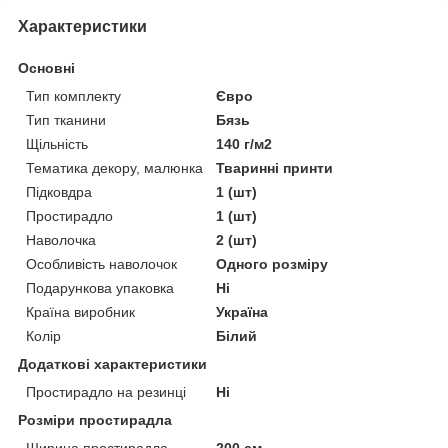
Характеристики
Основні
Тип комплекту
Євро
Тип тканини
Бязь
Щільність
140 г/м2
Тематика декору, малюнка
Тваринні принти
Підковдра
1 (шт)
Простирадло
1 (шт)
Наволочка
2 (шт)
Особливість наволочок
Одного розміру
Подарункова упаковка
Ні
Країна виробник
Україна
Колір
Білий
Додаткові характеристики
Простирадло на резинці
Ні
Розміри простирадла
Ширина простирадла
200 см