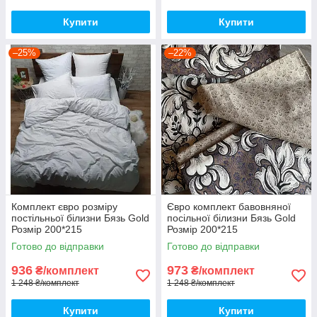
Купити
Купити
–25%
–22%
Комплект євро розміру
Євро комплект бавовняної
постільньої білизни Бязь Gold
посільної білизни Бязь Gold
Розмір 200*215
Розмір 200*215
Готово до відправки
Готово до відправки
936
973
₴/комплект
₴/комплект
1 248 ₴/комплект
1 248 ₴/комплект
Купити
Купити