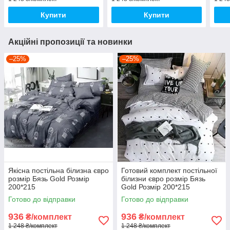
Купити
Купити
Акційні пропозиції та новинки
–25%
–25%
Якісна постільна білизна євро
Готовий комплект постільної
розмір Бязь Gold Розмір
білизни євро розмір Бязь
200*215
Gold Розмір 200*215
Готово до відправки
Готово до відправки
936
936
₴/комплект
₴/комплект
1 248 ₴/комплект
1 248 ₴/комплект