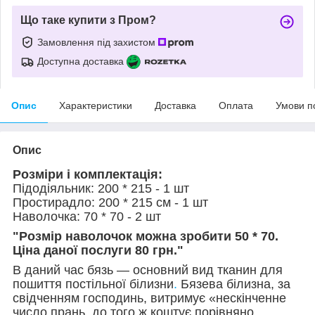
Що таке купити з Пром?
Замовлення під захистом
Доступна доставка
Опис
Характеристики
Доставка
Оплата
Умови п
Опис
Розміри і комплектація:
Підодіяльник: 200 * 215 - 1 шт
Простирадло: 200 * 215 см - 1 шт
Наволочка: 70 * 70 - 2 шт
"Розмір наволочок можна зробити 50 * 70.
Ціна даної послуги 80 грн."
В даний час бязь — основний вид тканин для
пошиття постільної білизни
.
Бязева білизна, за
свідченням господинь, витримує «нескінченне
число прань, до того ж коштує порівняно