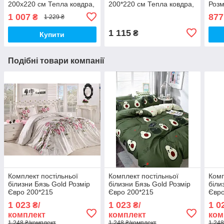
200х220 см Тепла ковдра,
200*220 см Тепла ковдра,
Розм
наповнювач холофайбер.
наповнювач холофайбер.
нап
1 007
877
₴
1 229 ₴
Стьобана ковдра ОДА
Стьобана ковдра ОДА
Стьо
1 115
₴
Купити
Подібні товари компанії
Комплект постільньої
Комплект постільньої
Комп
білизни Бязь Gold Розмір
білизни Бязь Gold Розмір
біли
Євро 200*215
Євро 200*215
Євро
1 023
1 023
1 0
₴/
₴/
комплект
комплект
ком
1 248 ₴/комплект
1 248 ₴/комплект
1 248