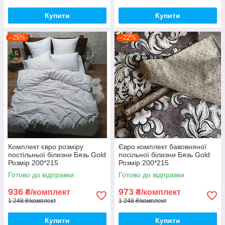
Купити
Купити
–25%
–22%
Комплект євро розміру
Євро комплект бавовняної
постільньої білизни Бязь Gold
посільної білизни Бязь Gold
Розмір 200*215
Розмір 200*215
Готово до відправки
Готово до відправки
936
973
₴/комплект
₴/комплект
1 248 ₴/комплект
1 248 ₴/комплект
Купити
Купити