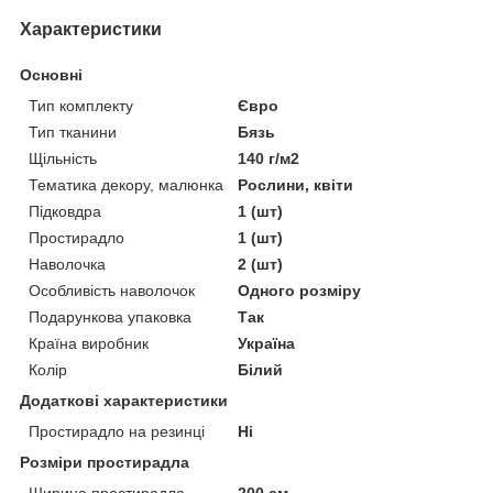
Характеристики
Основні
Тип комплекту
Євро
Тип тканини
Бязь
Щільність
140 г/м2
Тематика декору, малюнка
Рослини, квіти
Підковдра
1 (шт)
Простирадло
1 (шт)
Наволочка
2 (шт)
Особливість наволочок
Одного розміру
Подарункова упаковка
Так
Країна виробник
Україна
Колір
Білий
Додаткові характеристики
Простирадло на резинці
Ні
Розміри простирадла
Ширина простирадла
200 см