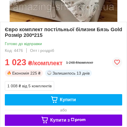
Євро комплект постільньої білизни Бязь Gold
Розмір 200*215
Готово до відправки
Код: 4476
Опт і роздріб
1 023
₴/комплект
1 248 ₴/комплект
Економія
225 ₴
Залишилось
13 днів
1 008 ₴
від 5 комплектів
Купити
або
Купити з