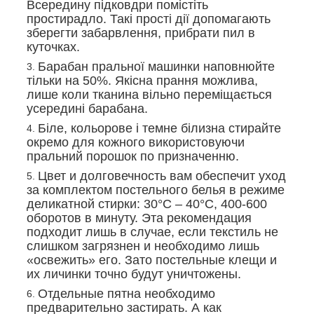
Всередину підковдри помістіть
простирадло. Такі прості дії допомагають
зберегти забарвлення, прибрати пил в
куточках.
Барабан пральної машинки наповнюйте
тільки на 50%. Якісна прання можлива,
лише коли тканина вільно переміщається
усередині барабана.
Біле, кольорове і темне білизна стирайте
окремо для кожного використовуючи
пральний порошок по призначенню.
Цвет и долговечность вам обеспечит уход
за комплектом постельного белья в режиме
деликатной стирки: 30°С – 40°С, 400-600
оборотов в минуту. Эта рекомендация
подходит лишь в случае, если текстиль не
слишком загрязнен и необходимо лишь
«освежить» его. Зато постельные клещи и
их личинки точно будут уничтожены.
Отдельные пятна необходимо
предварительно застирать. А как