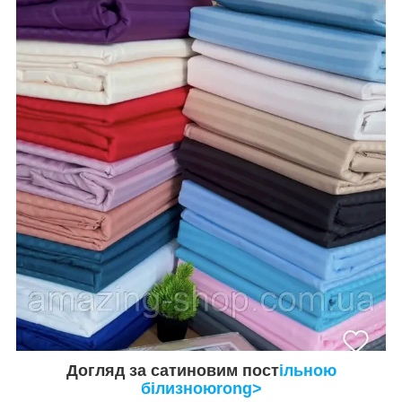
Догляд за сатиновим пост
ільною
білизноюrong>