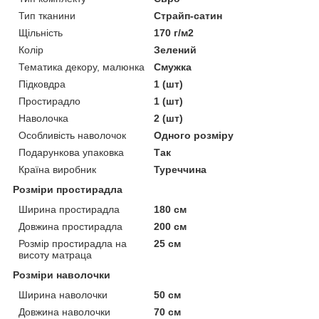
Тип тканини
Страйп-сатин
Щільність
170 г/м2
Колір
Зелений
Тематика декору, малюнка
Смужка
Підковдра
1 (шт)
Простирадло
1 (шт)
Наволочка
2 (шт)
Особливість наволочок
Одного розміру
Подарункова упаковка
Так
Країна виробник
Туреччина
Розміри простирадла
Ширина простирадла
180 см
Довжина простирадла
200 см
Розмір простирадла на
25 см
висоту матраца
Розміри наволочки
Ширина наволочки
50 см
Довжина наволочки
70 см