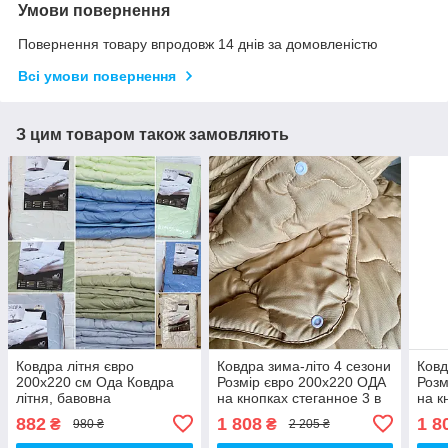
Умови повернення
Повернення товару впродовж 14 днів за домовленістю
Всі умови повернення
З цим товаром також замовляють
Ковдра літня євро
Ковдра зима-літо 4 сезони
Ковд
200х220 см Ода Ковдра
Розмір євро 200х220 ОДА
Розм
літня, бавовна
на кнопках стеганное 3 в
на к
наповнювач Стьобана
1, Колів - бежевий
1, в
882
1 808
1 8
₴
₴
980 ₴
2 205 ₴
ковдру ODA