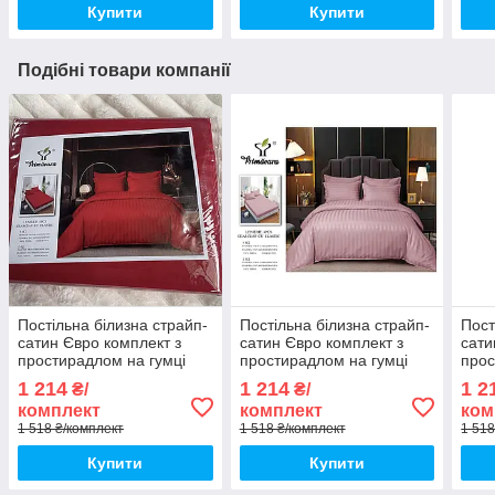
Купити
Купити
Подібні товари компанії
Постільна білизна страйп-
Постільна білизна страйп-
Пост
сатин Євро комплект з
сатин Євро комплект з
сати
простирадлом на гумці
простирадлом на гумці
прос
180*200+25см, Тканина -
180*200+25см, Тканина -
180*
1 214
1 214
1 2
₴/
₴/
Бавовна
Бавовна
Бав
комплект
комплект
ком
1 518 ₴/комплект
1 518 ₴/комплект
1 518
Купити
Купити