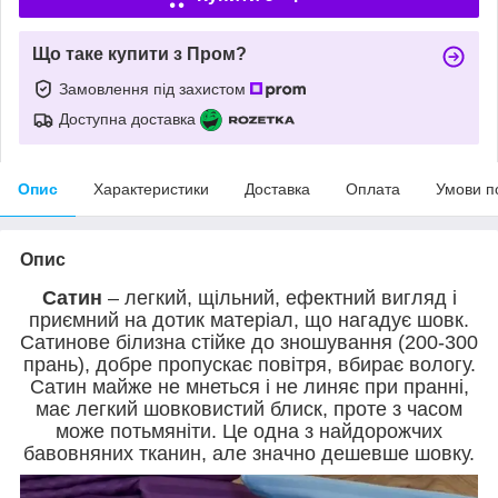
Що таке купити з Пром?
Замовлення під захистом
Доступна доставка
Опис
Характеристики
Доставка
Оплата
Умови п
Опис
Сатин
– легкий, щільний, ефектний вигляд і
приємний на дотик матеріал, що нагадує шовк.
Сатинове білизна стійке до зношування (200-300
прань), добре пропускає повітря, вбирає вологу.
Сатин майже не мнеться і не линяє при пранні,
має легкий шовковистий блиск, проте з часом
може потьмяніти. Це одна з найдорожчих
бавовняних тканин, але значно дешевше шовку.