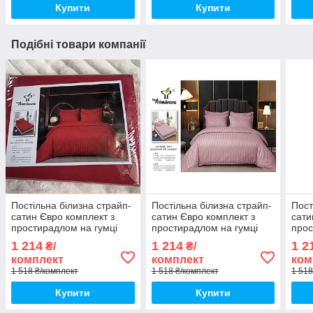
Купити
Купити
Подібні товари компанії
Постільна білизна страйп-
Постільна білизна страйп-
Пост
сатин Євро комплект з
сатин Євро комплект з
сати
простирадлом на гумці
простирадлом на гумці
прос
180*200+25см, Тканина -
180*200+25см, Тканина -
180*
1 214
1 214
1 2
₴/
₴/
Бавовна
Бавовна
Бав
комплект
комплект
ком
1 518 ₴/комплект
1 518 ₴/комплект
1 518
Купити
Купити