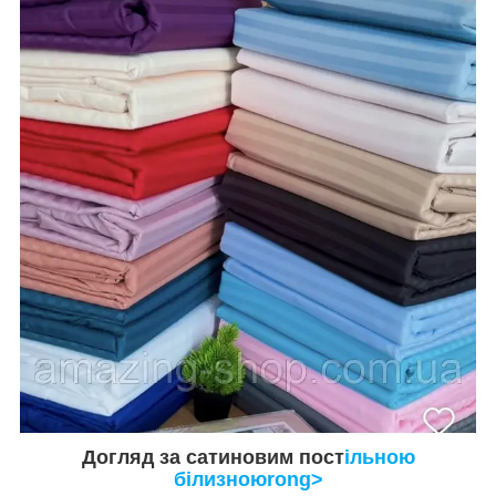
Догляд за сатиновим пост
ільною
білизноюrong>