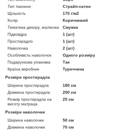
Тип тканини
Страйп-сатин
Щільність
170 г/м2
Колір
Коричневий
Тематика декору, малюнка
Смужка
Підковдра
1 (шт)
Простирадло
1 (шт)
Наволочка
2 (шт)
Особливість наволочок
Одного розміру
Подарункова упаковка
Так
Країна виробник
Туреччина
Розміри простирадла
Ширина простирадла
180 см
Довжина простирадла
200 см
Розмір простирадла на
25 см
висоту матраца
Розміри наволочки
Ширина наволочки
50 см
Довжина наволочки
70 см