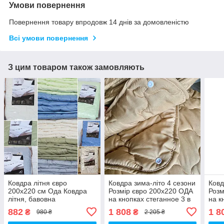
Умови повернення
Повернення товару впродовж 14 днів за домовленістю
Всі умови повернення
З цим товаром також замовляють
Ковдра літня євро
Ковдра зима-літо 4 сезони
Ковд
200х220 см Ода Ковдра
Розмір євро 200х220 ОДА
Розм
літня, бавовна
на кнопках стеганное 3 в
на к
наповнювач Стьобана
1, Колів - бежевий
1, в
882
1 808
1 8
₴
₴
980 ₴
2 205 ₴
ковдру ODA