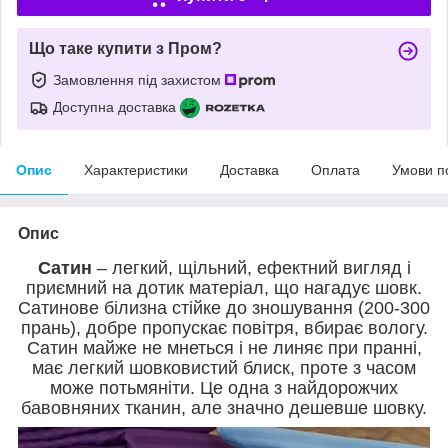
Що таке купити з Пром?
Замовлення під захистом
Доступна доставка
Опис
Характеристики
Доставка
Оплата
Умови п
Опис
Сатин
– легкий, щільний, ефектний вигляд і
приємний на дотик матеріал, що нагадує шовк.
Сатинове білизна стійке до зношування (200-300
прань), добре пропускає повітря, вбирає вологу.
Сатин майже не мнеться і не линяє при пранні,
має легкий шовковистий блиск, проте з часом
може потьмяніти. Це одна з найдорожчих
бавовняних тканин, але значно дешевше шовку.