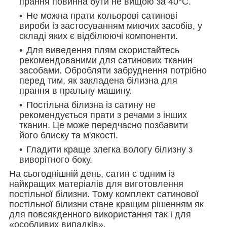
прання повинна бути не вищою за 40°С.
Не можна прати кольорові сатинові
вироби із застосуванням миючих засобів, у
складі яких є відбілюючі компоненти.
Для виведення плям скористайтесь
рекомендованими для сатинових тканин
засобами. Обробляти забруднення потрібно
перед тим, як закладена білизна для
прання в пральну машину.
Постільна білизна із сатину не
рекомендується прати з речами з інших
тканин. Це може передчасно позбавити
його блиску та м'якості.
Гладити краще злегка вологу білизну з
виворітного боку.
На сьогоднішній день, сатин є одним із
найкращих матеріалів для виготовлення
постільної білизни. Тому комплект сатинової
постільної білизни стане кращим рішенням як
для повсякденного використання так і для
«особливих випадків».