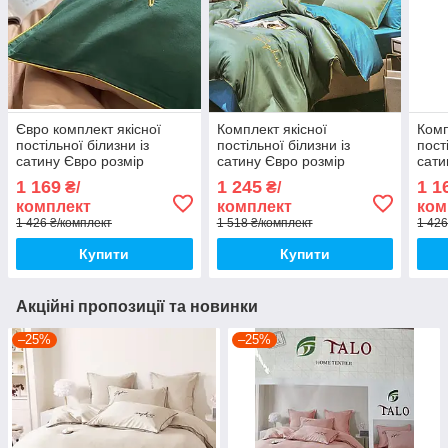
Євро комплект якісної
Комплект якісної
Комп
постільної білизни із
постільної білизни із
пост
сатину Євро розмір
сатину Євро розмір
сати
200*220 см
200*220 см
200*
1 169
1 245
1 1
₴/
₴/
комплект
комплект
ком
1 426 ₴/комплект
1 518 ₴/комплект
1 426
Купити
Купити
Акційні пропозиції та новинки
–25%
–25%