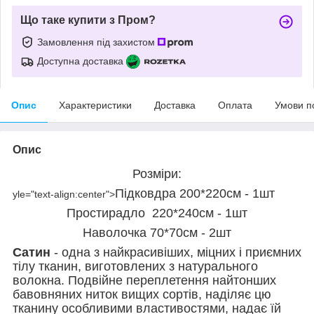
Що таке купити з Пром?
Замовлення під захистом
Доступна доставка
Опис
Характеристики
Доставка
Оплата
Умови п
Опис
Розміри:
Підковдра 200*220см - 1шт
yle="text-align:center">
Простирадло 220*240см - 1шт
Наволочка 70*70см - 2шт
Сатин
- одна з найкрасивіших, міцних і приємних
тілу тканин, виготовлених з натурального
волокна. Подвійне переплетення найтонших
бавовняних ниток вищих сортів, наділяє цю
тканину особливими властивостями, надає їй