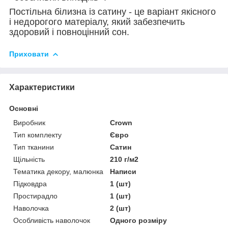
Постільна білизна із сатину - це варіант якісного
і недорогого матеріалу, який забезпечить
здоровий і повноцінний сон.
Приховати
Характеристики
Основні
Виробник
Crown
Тип комплекту
Євро
Тип тканини
Сатин
Щільність
210 г/м2
Тематика декору, малюнка
Написи
Підковдра
1 (шт)
Простирадло
1 (шт)
Наволочка
2 (шт)
Особливість наволочок
Одного розміру