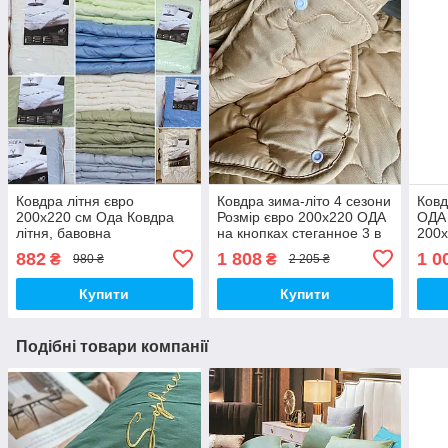
Ковдра літня євро
Ковдра зима-літо 4 сезони
Ковд
200х220 см Ода Ковдра
Розмір євро 200х220 ОДА
ОДА 
літня, бавовна
на кнопках стеганное 3 в
200х
наповнювач Стьобана
1, Колів - бежевий
ковд
882
1 808
1 0
₴
₴
980 ₴
2 205 ₴
ковдру ODA
Купити
Купити
Подібні товари компанії