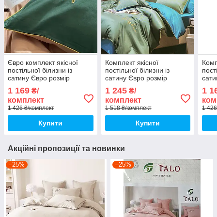
Євро комплект якісної
Комплект якісної
Комп
постільної білизни із
постільної білизни із
пост
сатину Євро розмір
сатину Євро розмір
сати
200*220 см
200*220 см
200*
1 169
1 245
1 1
₴/
₴/
комплект
комплект
ком
1 426 ₴/комплект
1 518 ₴/комплект
1 426
Купити
Купити
Акційні пропозиції та новинки
–25%
–25%