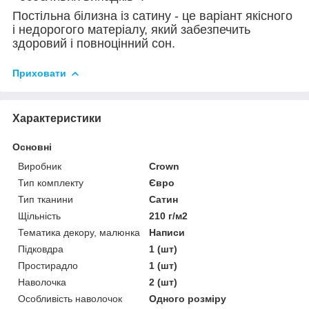
Постільна білизна із сатину - це варіант якісного
і недорогого матеріалу, який забезпечить
здоровий і повноцінний сон.
Приховати
Характеристики
Основні
Виробник
Crown
Тип комплекту
Євро
Тип тканини
Сатин
Щільність
210 г/м2
Тематика декору, малюнка
Написи
Підковдра
1 (шт)
Простирадло
1 (шт)
Наволочка
2 (шт)
Особливість наволочок
Одного розміру