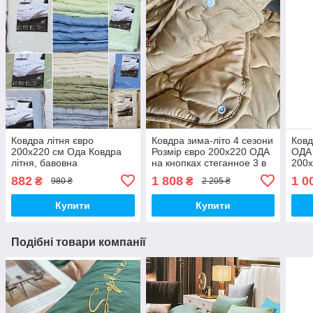
Ковдра літня євро
Ковдра зима-літо 4 сезони
Ковд
200х220 см Ода Ковдра
Розмір євро 200х220 ОДА
ОДА 
літня, бавовна
на кнопках стеганное 3 в
200х
наповнювач Стьобана
1, Колів - бежевий
ковд
882
1 808
1 0
₴
₴
980 ₴
2 205 ₴
ковдру ODA
Купити
Купити
Подібні товари компанії