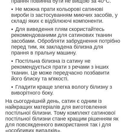
прання повинна бути не вищою за 40°С.
Не можна прати кольорові сатинові
вироби із застосуванням миючих засобів, у
складі яких є відбілюючі компоненти.
Для виведення плям скористайтесь
рекомендованими для сатинових тканин
засобами. Обробляти забруднення потрібно
перед тим, як закладена білизна для
прання в пральну машину.
Постільна білизна із сатину не
рекомендується прати з речами з інших
тканин. Це може передчасно позбавити
його блиску та м'якості.
Гладити краще злегка вологу білизну з
виворітного боку.
На сьогоднішній день, сатин є одним із
найкращих матеріалів для виготовлення
постільної білизни. Тому комплект сатинової
постільної білизни стане кращим рішенням як
для повсякденного використання так і для
«особливих випадків».