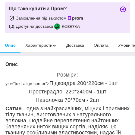
Що таке купити з Пром?
Замовлення під захистом
Доступна доставка
Опис
Характеристики
Доставка
Оплата
Умови п
Опис
Розміри:
Підковдра 200*220см - 1шт
yle="text-align:center">
Простирадло 220*240см - 1шт
Наволочка 70*70см - 2шт
Сатин
- одна з найкрасивіших, міцних і приємних
тілу тканин, виготовлених з натурального
волокна. Подвійне переплетення найтонших
бавовняних ниток вищих сортів, наділяє цю
тканину особливими властивостями, надає їй