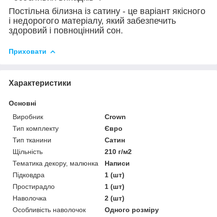
Постільна білизна із сатину - це варіант якісного
і недорогого матеріалу, який забезпечить
здоровий і повноцінний сон.
Приховати
Характеристики
Основні
Виробник
Crown
Тип комплекту
Євро
Тип тканини
Сатин
Щільність
210 г/м2
Тематика декору, малюнка
Написи
Підковдра
1 (шт)
Простирадло
1 (шт)
Наволочка
2 (шт)
Особливість наволочок
Одного розміру