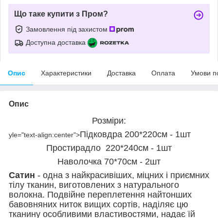
Що таке купити з Пром?
Замовлення під захистом
Доступна доставка
Опис
Характеристики
Доставка
Оплата
Умови п
Опис
Розміри:
Підковдра 200*220см - 1шт
yle="text-align:center">
Простирадло 220*240см - 1шт
Наволочка 70*70см - 2шт
Сатин
- одна з найкрасивіших, міцних і приємних
тілу тканин, виготовлених з натурального
волокна. Подвійне переплетення найтонших
бавовняних ниток вищих сортів, наділяє цю
тканину особливими властивостями, надає їй