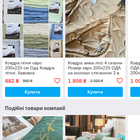
Ковдра літня євро
Ковдра зима-літо 4 сезони
Ковд
200х220 см Ода Ковдра
Розмір євро 200х220 ОДА
ОДА 
літня, бавовна
на кнопках стеганное 3 в
200х
наповнювач Стьобана
1, Колів - бежевий
ковд
882
1 808
1 0
₴
₴
980 ₴
2 205 ₴
ковдру ODA
Купити
Купити
Подібні товари компанії