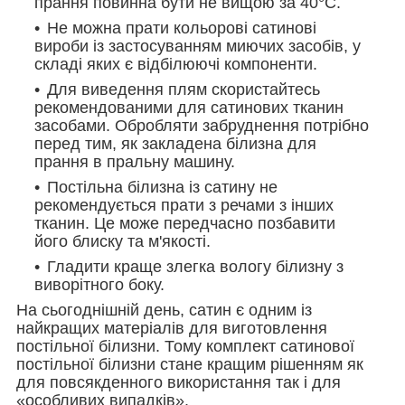
прання повинна бути не вищою за 40°С.
Не можна прати кольорові сатинові
вироби із застосуванням миючих засобів, у
складі яких є відбілюючі компоненти.
Для виведення плям скористайтесь
рекомендованими для сатинових тканин
засобами. Обробляти забруднення потрібно
перед тим, як закладена білизна для
прання в пральну машину.
Постільна білизна із сатину не
рекомендується прати з речами з інших
тканин. Це може передчасно позбавити
його блиску та м'якості.
Гладити краще злегка вологу білизну з
виворітного боку.
На сьогоднішній день, сатин є одним із
найкращих матеріалів для виготовлення
постільної білизни. Тому комплект сатинової
постільної білизни стане кращим рішенням як
для повсякденного використання так і для
«особливих випадків».