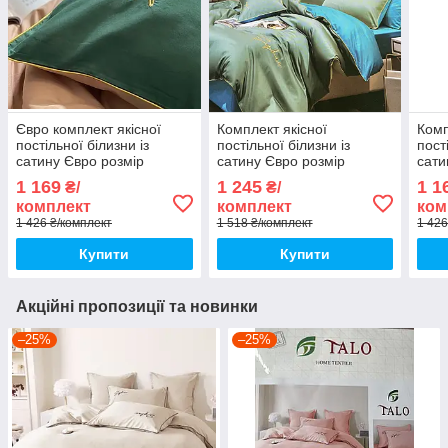
Євро комплект якісної
Комплект якісної
Комп
постільної білизни із
постільної білизни із
пост
сатину Євро розмір
сатину Євро розмір
сати
200*220 см
200*220 см
200*
1 169
1 245
1 1
₴/
₴/
комплект
комплект
ком
1 426 ₴/комплект
1 518 ₴/комплект
1 426
Купити
Купити
Акційні пропозиції та новинки
–25%
–25%