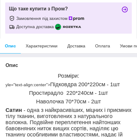
Що таке купити з Пром?
Замовлення під захистом
Доступна доставка
Опис
Характеристики
Доставка
Оплата
Умови п
Опис
Розміри:
Підковдра 200*220см - 1шт
yle="text-align:center">
Простирадло 220*240см - 1шт
Наволочка 70*70см - 2шт
Сатин
- одна з найкрасивіших, міцних і приємних
тілу тканин, виготовлених з натурального
волокна. Подвійне переплетення найтонших
бавовняних ниток вищих сортів, наділяє цю
тканину особливими властивостями, надає їй