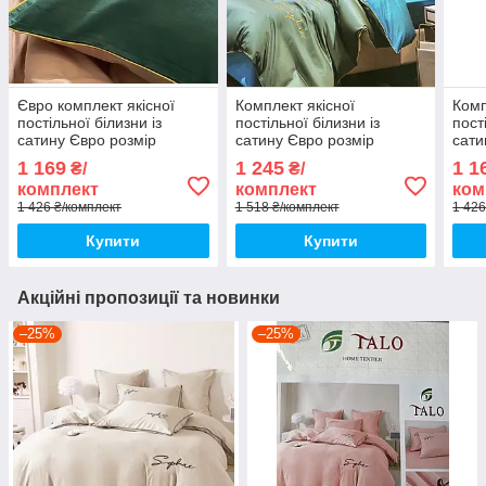
Євро комплект якісної
Комплект якісної
Комп
постільної білизни із
постільної білизни із
пост
сатину Євро розмір
сатину Євро розмір
сати
200*220 см
200*220 см
200*
1 169
1 245
1 1
₴/
₴/
комплект
комплект
ком
1 426 ₴/комплект
1 518 ₴/комплект
1 426
Купити
Купити
Акційні пропозиції та новинки
–25%
–25%