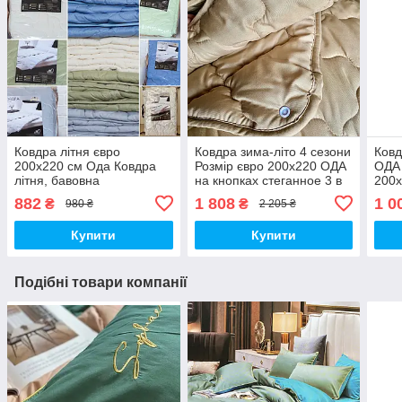
Ковдра літня євро
Ковдра зима-літо 4 сезони
Ковд
200х220 см Ода Ковдра
Розмір євро 200х220 ОДА
ОДА 
літня, бавовна
на кнопках стеганное 3 в
200х
наповнювач Стьобана
1, Колів - бежевий
ковд
882
1 808
1 0
₴
₴
980 ₴
2 205 ₴
ковдру ODA
Купити
Купити
Подібні товари компанії