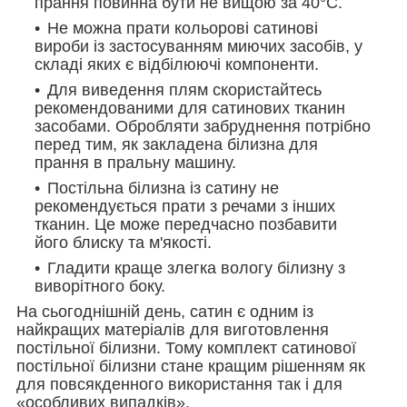
прання повинна бути не вищою за 40°С.
Не можна прати кольорові сатинові
вироби із застосуванням миючих засобів, у
складі яких є відбілюючі компоненти.
Для виведення плям скористайтесь
рекомендованими для сатинових тканин
засобами. Обробляти забруднення потрібно
перед тим, як закладена білизна для
прання в пральну машину.
Постільна білизна із сатину не
рекомендується прати з речами з інших
тканин. Це може передчасно позбавити
його блиску та м'якості.
Гладити краще злегка вологу білизну з
виворітного боку.
На сьогоднішній день, сатин є одним із
найкращих матеріалів для виготовлення
постільної білизни. Тому комплект сатинової
постільної білизни стане кращим рішенням як
для повсякденного використання так і для
«особливих випадків».