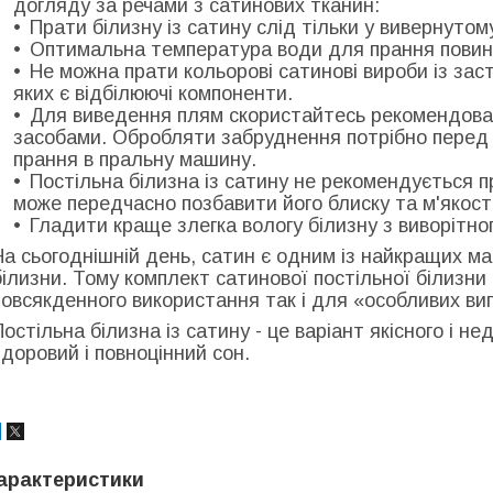
догляду за речами з сатинових тканин:
Прати білизну із сатину слід тільки у вивернутом
Оптимальна температура води для прання повин
Не можна прати кольорові сатинові вироби із зас
яких є відбілюючі компоненти.
Для виведення плям скористайтесь рекомендова
засобами. Обробляти забруднення потрібно перед 
прання в пральну машину.
Постільна білизна із сатину не рекомендується п
може передчасно позбавити його блиску та м'якості
Гладити краще злегка вологу білизну з виворітног
На сьогоднішній день, сатин є одним із найкращих ма
білизни. Тому комплект сатинової постільної білизн
повсякденного використання так і для «особливих вип
Постільна білизна із сатину - це варіант якісного і н
здоровий і повноцінний сон.
арактеристики