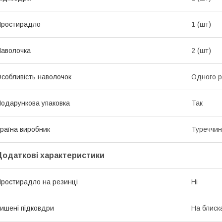
Простирадло
1 (шт)
аволочка
2 (шт)
собливість наволочок
Одного р
одарункова упаковка
Так
раїна виробник
Туреччи
Додаткові характеристики
ростирадло на резинці
Ні
ишені підковдри
На блиск