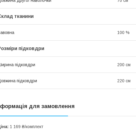
овжина другої наволочки
70 см
Склад тканини
авовна
100 %
Розміри підковдри
ирина підковдри
200 см
овжина підковдри
220 см
нформація для замовлення
іна:
1 169 ₴/комплект