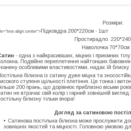
Розміри:
Підковдра 200*220см - 1шт
le="text-align:center">
Простирадло 220*240
Наволочка 70*70см 
Сатин
- одна з найкрасивіших, міцних і приємних тіл
волокна. Подвійне переплетення найтонших бавовнян
тканину особливими властивостями, надає їй блиску 
Постільна білизна із сатину дуже міцна та зносостій
високого ступеня щільності плетіння. Ця тонка і вит
більше 200 прань, що дорівнює приблизно вісьми років 
сатин не втрачає свій колір і гарний зовнішній вигляд
постільну білизну тільки вчора!
Догляд за сатиновою пості
Сатинова постільна білизна може прослужити дов
зовнішніх якостей та міцності. Головною умовою д