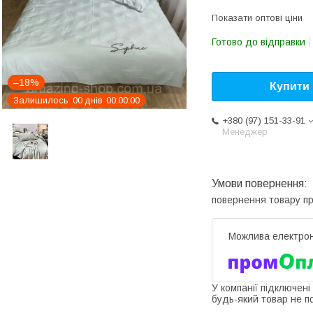
Показати оптові ціни
Готово до відправки
–18%
Купити
Залишилось
0
0
днів
0
0
0
0
0
0
+380 (97) 151-33-91
Менеджер
повернення товару п
У компанії підключені
будь-який товар не п