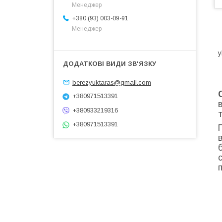
Менеджер
+380 (93) 003-09-91
Менеджер
y
berezyuktaras@gmail.com
+380971513391
+380933219316
+380971513391