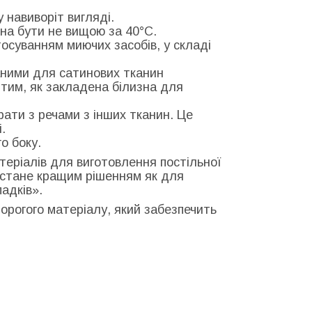
у навиворіт вигляді.
на бути не вищою за 40°С.
тосуванням миючих засобів, у складі
ними для сатинових тканин
тим, як закладена білизна для
рати з речами з інших тканин. Це
.
о боку.
теріалів для виготовлення постільної
и стане кращим рішенням як для
адків».
едорогого матеріалу, який забезпечить