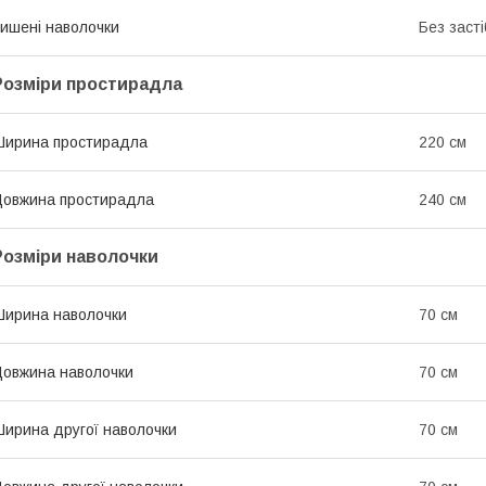
ишені наволочки
Без засті
Розміри простирадла
ирина простирадла
220 см
овжина простирадла
240 см
Розміри наволочки
ирина наволочки
70 см
овжина наволочки
70 см
ирина другої наволочки
70 см