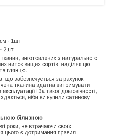
см - 1шт
- 2шт
у тканин, виготовлених з натурального
их ниток вищих сортів, наділяє цю
та глянцю.
ка, що забезпечується за рахунок
ончена тканина здатна витримувати
експлуатації! За такої довговічності,
: здається, ніби ви купили сатинову
льною білизною
гі роки, не втрачаючи своїх
ля цього є дотримання правил