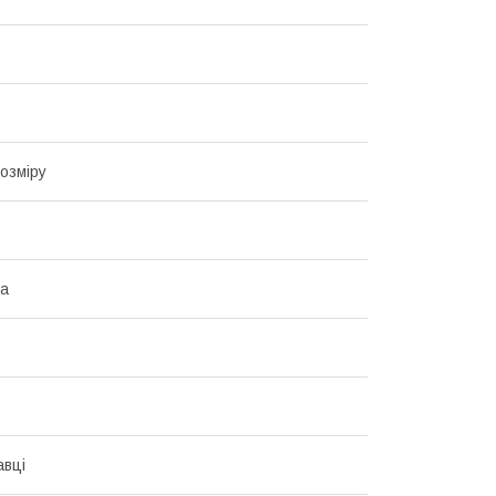
озміру
на
авці