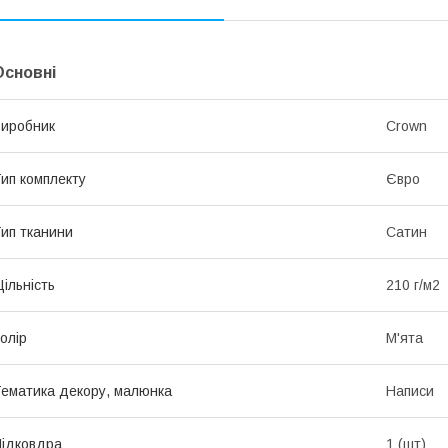
Основні
иробник
Crown
ип комплекту
Євро
ип тканини
Сатин
ільність
210 г/м2
олір
М'ята
ематика декору, малюнка
Написи
ідковдра
1 (шт)