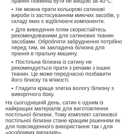
прання повинна бути не вищою за 40°С.
Не можна прати кольорові сатинові
вироби із застосуванням миючих засобів, у
складі яких є відбілюючі компоненти.
Для виведення плям скористайтесь
рекомендованими для сатинових тканин
засобами. Обробляти забруднення потрібно
перед тим, як закладена білизна для
прання в пральну машину.
Постільна білизна із сатину не
рекомендується прати з речами з інших
тканин. Це може передчасно позбавити
його блиску та м'якості.
Гладити краще злегка вологу білизну з
виворітного боку.
На сьогоднішній день, сатин є одним із
найкращих матеріалів для виготовлення
постільної білизни. Тому комплект сатинової
постільної білизни стане кращим рішенням як
для повсякденного використання так і для
«особливих випадків».