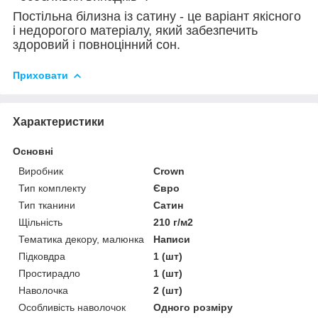
Постільна білизна із сатину - це варіант якісного
і недорогого матеріалу, який забезпечить
здоровий і повноцінний сон.
Приховати
Характеристики
Основні
Виробник
Crown
Тип комплекту
Євро
Тип тканини
Сатин
Щільність
210 г/м2
Тематика декору, малюнка
Написи
Підковдра
1 (шт)
Простирадло
1 (шт)
Наволочка
2 (шт)
Особливість наволочок
Одного розміру