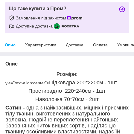
Що таке купити з Пром?
Замовлення під захистом
Доступна доставка
Опис
Характеристики
Доставка
Оплата
Умови п
Опис
Розміри:
Підковдра 200*220см - 1шт
yle="text-align:center">
Простирадло 220*240см - 1шт
Наволочка 70*70см - 2шт
Сатин
- одна з найкрасивіших, міцних і приємних
тілу тканин, виготовлених з натурального
волокна. Подвійне переплетення найтонших
бавовняних ниток вищих сортів, наділяє цю
тканину особливими властивостями, надає їй