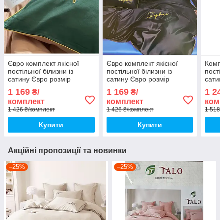
Євро комплект якісної
Євро комплект якісної
Комп
постільної білизни із
постільної білизни із
пост
сатину Євро розмір
сатину Євро розмір
сати
200*220 см
200*220 см
200*
1 169
1 169
1 2
₴/
₴/
комплект
комплект
ком
1 426 ₴/комплект
1 426 ₴/комплект
1 518
Купити
Купити
Акційні пропозиції та новинки
–25%
–25%