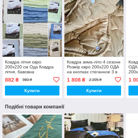
Ковдра літня євро
Ковдра зима-літо 4 сезони
Ковд
200х220 см Ода Ковдра
Розмір євро 200х220 ОДА
ОДА 
літня, бавовна
на кнопках стеганное 3 в
200х
наповнювач Стьобана
1, Колів - бежевий
ковд
882
1 808
1 0
₴
₴
980 ₴
2 205 ₴
ковдру ODA
Купити
Купити
Подібні товари компанії