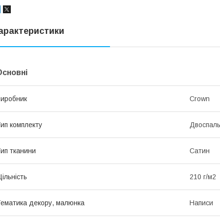
арактеристики
Основні
иробник
Crown
ип комплекту
Двоспал
ип тканини
Сатин
ільність
210 г/м2
ематика декору, малюнка
Написи