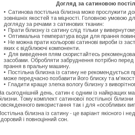
Догляд за сатиновою пості
Сатинова постільна білизна може прослужити дов
зовнішніх якостей та міцності. Головною умовою д
догляду за речами з сатинових тканин:
Прати білизну із сатину слід тільки у вивернутом
Оптимальна температура води для прання повин
Не можна прати кольорові сатинові вироби із зас
яких є відбілюючі компоненти.
Для виведення плям скористайтесь рекомендова
засобами. Обробляти забруднення потрібно перед 
прання в пральну машину.
Постільна білизна із сатину не рекомендується п
може передчасно позбавити його блиску та м'якості
Гладити краще злегка вологу білизну з виворітног
На сьогоднішній день, сатин є одним із найкращих ма
білизни. Тому комплект сатинової постільної білизн
повсякденного використання так і для «особливих вип
Постільна білизна із сатину - це варіант якісного і н
здоровий і повноцінний сон.