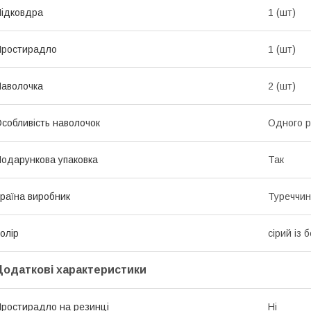
ідковдра
1 (шт)
Простирадло
1 (шт)
аволочка
2 (шт)
собливість наволочок
Одного р
одарункова упаковка
Так
раїна виробник
Туреччи
олір
сірий із 
Додаткові характеристики
ростирадло на резинці
Ні