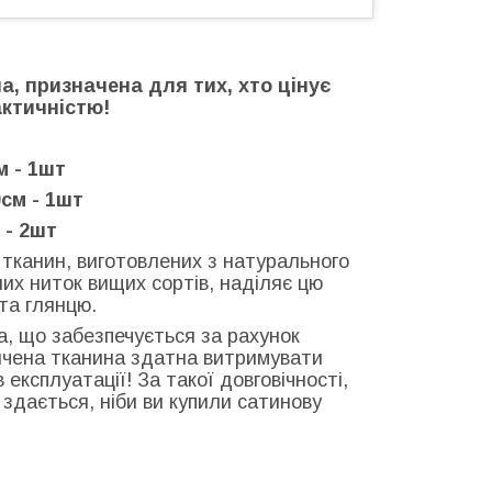
на, призначена для тих, хто цінує
актичністю!
м - 1шт
см - 1шт
 - 2шт
у тканин, виготовлених з натурального
их ниток вищих сортів, наділяє цю
та глянцю.
ка, що забезпечується за рахунок
ончена тканина здатна витримувати
експлуатації! За такої довговічності,
: здається, ніби ви купили сатинову