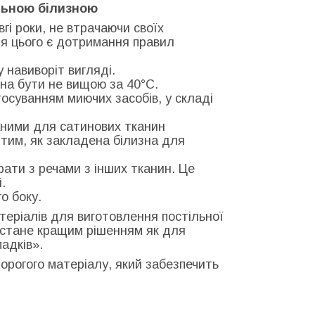
льною білизною
гі роки, не втрачаючи своїх
ля цього є дотримання правил
у навиворіт вигляді.
на бути не вищою за 40°С.
тосуванням миючих засобів, у складі
ними для сатинових тканин
тим, як закладена білизна для
рати з речами з інших тканин. Це
.
о боку.
теріалів для виготовлення постільної
и стане кращим рішенням як для
адків».
едорогого матеріалу, який забезпечить