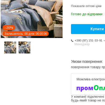
Показати оптові ціни
Готово до відправки
–20%
Купити
Залишилось
0
0
днів
0
0
0
0
0
0
+380 (97) 151-33-91
Менеджер
повернення товару п
У компанії підключені
будь-який товар не п