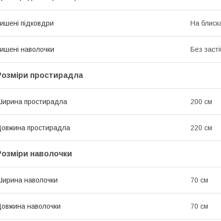
ишені підковдри
На блиск
ишені наволочки
Без засті
Розміри простирадла
ирина простирадла
200 см
овжина простирадла
220 см
Розміри наволочки
ирина наволочки
70 см
овжина наволочки
70 см