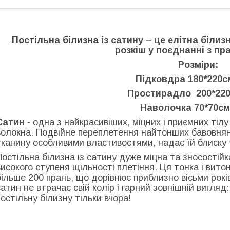
Постільна білизна
із сатину – це елітна білиз
розкіш у поєднанні з пр
Розміри:
Підковдра 180*220с
Простирадло 200*220
Наволочка 70*70см
Сатин
- одна з найкрасивіших, міцних і приємних тіл
волокна. Подвійне переплетення найтонших бавовнян
тканину особливими властивостями, надає їй блиску 
Постільна білизна із сатину дуже міцна та зносостій
високого ступеня щільності плетіння. Ця тонка і вит
більше 200 прань, що дорівнює приблизно вісьми років 
сатин не втрачає свій колір і гарний зовнішній вигляд
постільну білизну тільки вчора!