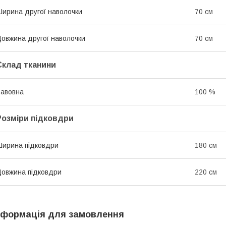
ирина другої наволочки
70 см
овжина другої наволочки
70 см
Склад тканини
авовна
100 %
Розміри підковдри
ирина підковдри
180 см
овжина підковдри
220 см
нформація для замовлення