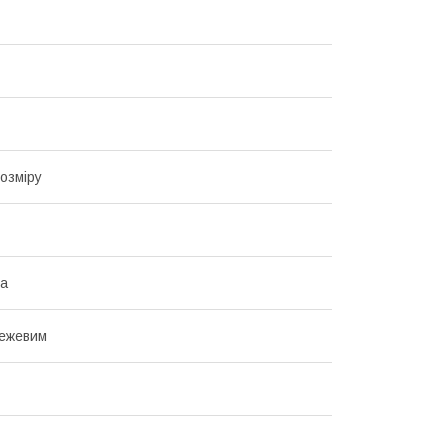
озміру
на
бежевим