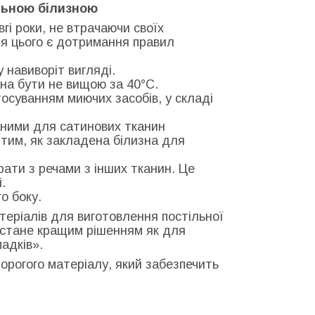
льною білизною
гі роки, не втрачаючи своїх
ля цього є дотримання правил
у навиворіт вигляді.
на бути не вищою за 40°С.
тосуванням миючих засобів, у складі
ними для сатинових тканин
тим, як закладена білизна для
рати з речами з інших тканин. Це
.
о боку.
теріалів для виготовлення постільної
и стане кращим рішенням як для
адків».
едорогого матеріалу, який забезпечить