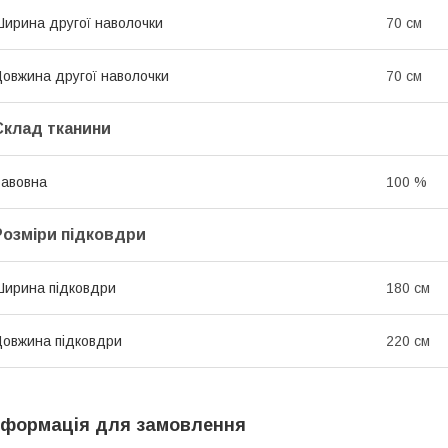
ирина другої наволочки
70 см
овжина другої наволочки
70 см
Склад тканини
авовна
100 %
Розміри підковдри
ирина підковдри
180 см
овжина підковдри
220 см
нформація для замовлення