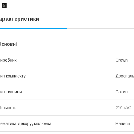
арактеристики
Основні
иробник
Crown
ип комплекту
Двоспал
ип тканини
Сатин
ільність
210 г/м2
ематика декору, малюнка
Написи