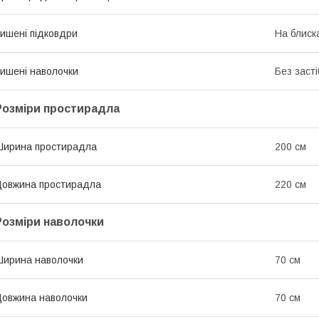
ишені підковдри
На блиск
ишені наволочки
Без засті
Розміри простирадла
ирина простирадла
200 см
овжина простирадла
220 см
Розміри наволочки
ирина наволочки
70 см
овжина наволочки
70 см