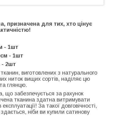
на, призначена для тих, хто цінує
актичністю!
м - 1шт
см - 1шт
 - 2шт
у тканин, виготовлених з натурального
их ниток вищих сортів, наділяє цю
та глянцю.
ка, що забезпечується за рахунок
ончена тканина здатна витримувати
експлуатації! За такої довговічності,
: здається, ніби ви купили сатинову