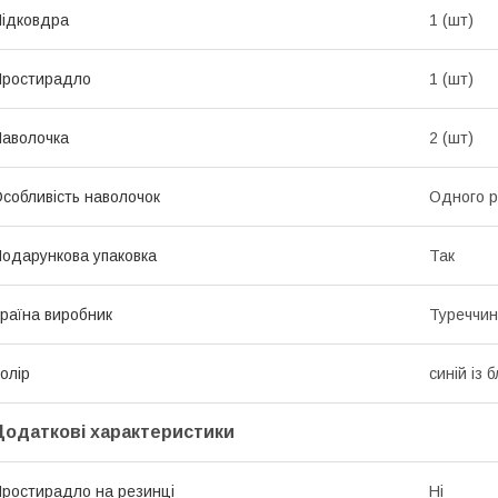
ідковдра
1 (шт)
Простирадло
1 (шт)
аволочка
2 (шт)
собливість наволочок
Одного р
одарункова упаковка
Так
раїна виробник
Туреччи
олір
синій із 
Додаткові характеристики
ростирадло на резинці
Ні