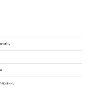
озміру
на
блакитним