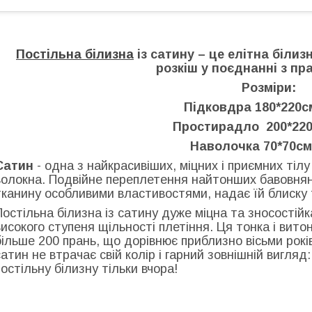
Постільна білизна
із сатину – це елітна білиз
розкіш у поєднанні з пр
Розміри:
Підковдра 180*220с
Простирадло 200*220
Наволочка 70*70см
Сатин
- одна з найкрасивіших, міцних і приємних тіл
волокна. Подвійне переплетення найтонших бавовнян
тканину особливими властивостями, надає їй блиску 
Постільна білизна із сатину дуже міцна та зносостій
високого ступеня щільності плетіння. Ця тонка і вит
більше 200 прань, що дорівнює приблизно вісьми років 
сатин не втрачає свій колір і гарний зовнішній вигляд
постільну білизну тільки вчора!