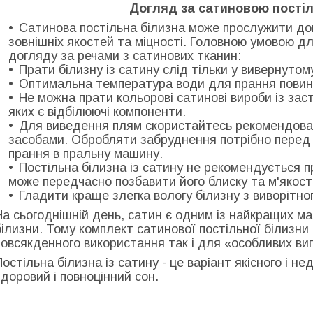
Догляд за сатиновою пості
Сатинова постільна білизна може прослужити дов
зовнішніх якостей та міцності. Головною умовою д
догляду за речами з сатинових тканин:
Прати білизну із сатину слід тільки у вивернутом
Оптимальна температура води для прання повин
Не можна прати кольорові сатинові вироби із зас
яких є відбілюючі компоненти.
Для виведення плям скористайтесь рекомендова
засобами. Обробляти забруднення потрібно перед 
прання в пральну машину.
Постільна білизна із сатину не рекомендується п
може передчасно позбавити його блиску та м'якості
Гладити краще злегка вологу білизну з виворітног
На сьогоднішній день, сатин є одним із найкращих ма
білизни. Тому комплект сатинової постільної білизн
повсякденного використання так і для «особливих вип
Постільна білизна із сатину - це варіант якісного і н
здоровий і повноцінний сон.