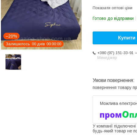
Показати оптові ціни
Готово до відправки
–20%
Купити
Залишилось
0
0
днів
0
0
0
0
0
0
+380 (97) 151-33-91
Менеджер
повернення товару п
У компанії підключені
будь-який товар не п