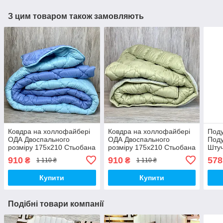
З цим товаром також замовляють
Ковдра на холлофайбері
Ковдра на холлофайбері
Поду
ОДА Двоспального
ОДА Двоспального
Под
розміру 175х210 Стьобана
розміру 175х210 Стьобана
Штуч
зимова ковдра високої
зимова ковдра високої
910
910
578
₴
₴
1 110 ₴
1 110 ₴
якості
якості
Купити
Купити
Подібні товари компанії