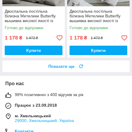
Двоспальна постільна
Двоспальна постільна
білизна Метелики Butterfly
білизна Метелики Butterfly
вышивка високої якості із
вышивка високої якості із
сатину 180*220 см.
сатину 180*220 см.
Готово до відправки
Готово до відправки
1 178
1 178
₴
₴
1 472 ₴
1 472 ₴
Купити
Купити
Показати ще
Про нас
98% позитивних з 400 відгуків за рік
Працює з 23.09.2018
м. Хмельницький
29000, Хмельницький, Україна
Контакти