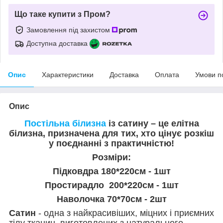
Що таке купити з Пром?
Замовлення під захистом
Доступна доставка
Опис
Характеристики
Доставка
Оплата
Умови п
Опис
Постільна білизна
із сатину – це елітна
білизна, призначена для тих, хто цінує розкіш
у поєднанні з практичністю!
Розміри:
Підковдра 180*220см - 1шт
Простирадло 200*220см - 1шт
Наволочка 70*70см - 2шт
Сатин
- одна з найкрасивіших, міцних і приємних
тілу тканин, виготовлених з натурального