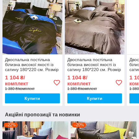
Двоспальна постільна
Двоспальна постільна
Двос
білизна високої якості із
білизна високої якості із
біли
сатину 180*220 см. Розмір
сатину 180*220 см. Розмір
сати
2.0
2.0
2.0
1 104
1 104
1 1
₴/
₴/
комплект
комплект
ком
1 380 ₴/комплект
1 380 ₴/комплект
1 380
Купити
Купити
Акційні пропозиції та новинки
–22%
–20%