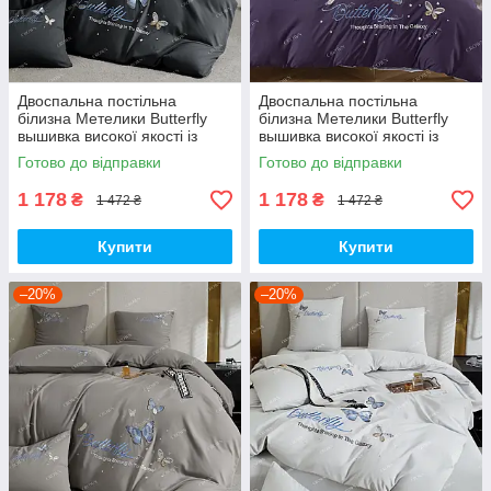
Двоспальна постільна
Двоспальна постільна
білизна Метелики Butterfly
білизна Метелики Butterfly
вышивка високої якості із
вышивка високої якості із
сатину 180*220 см.
сатину 180*220 см.
Готово до відправки
Готово до відправки
1 178
1 178
₴
₴
1 472 ₴
1 472 ₴
Купити
Купити
–20%
–20%