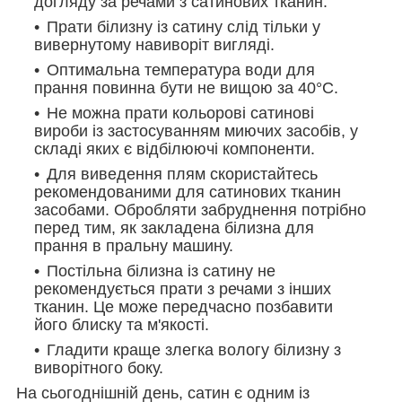
догляду за речами з сатинових тканин:
Прати білизну із сатину слід тільки у
вивернутому навиворіт вигляді.
Оптимальна температура води для
прання повинна бути не вищою за 40°С.
Не можна прати кольорові сатинові
вироби із застосуванням миючих засобів, у
складі яких є відбілюючі компоненти.
Для виведення плям скористайтесь
рекомендованими для сатинових тканин
засобами. Обробляти забруднення потрібно
перед тим, як закладена білизна для
прання в пральну машину.
Постільна білизна із сатину не
рекомендується прати з речами з інших
тканин. Це може передчасно позбавити
його блиску та м'якості.
Гладити краще злегка вологу білизну з
виворітного боку.
На сьогоднішній день, сатин є одним із