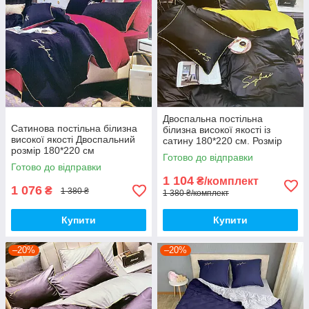
Двоспальна постільна
Сатинова постільна білизна
білизна високої якості із
високої якості Двоспальний
сатину 180*220 см. Розмір
розмір 180*220 см
2.0
Готово до відправки
Готово до відправки
1 104
₴/комплект
1 076
₴
1 380 ₴
1 380 ₴/комплект
Купити
Купити
–20%
–20%