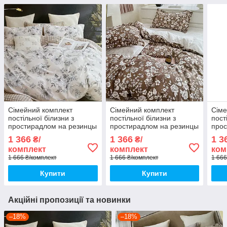
Сімейний комплект
Сімейний комплект
Сіме
постільної білизни з
постільної білизни з
пост
простирадлом на резинцы
простирадлом на резинцы
прос
з фланелі, дві підковдри
з фланелі, дві підковдри
з фл
1 366
1 366
1 3
₴/
₴/
підк
комплект
комплект
ком
1 666 ₴/комплект
1 666 ₴/комплект
1 666
Купити
Купити
Акційні пропозиції та новинки
–18%
–18%