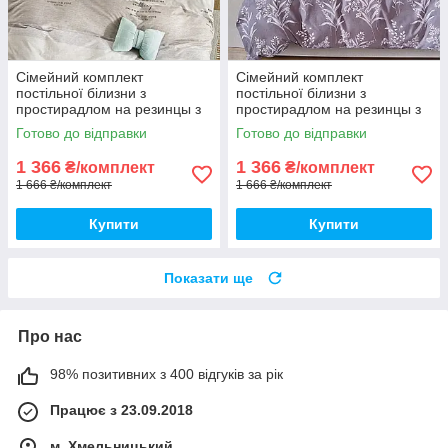
Сімейний комплект
Сімейний комплект
постільної білизни з
постільної білизни з
простирадлом на резинцы з
простирадлом на резинцы з
фланелі, дві підковдри
фланелі, дві підковдри
Готово до відправки
Готово до відправки
1 366
1 366
₴/комплект
₴/комплект
1 666 ₴/комплект
1 666 ₴/комплект
Купити
Купити
Показати ще
Про нас
98% позитивних з 400 відгуків за рік
Працює з 23.09.2018
м. Хмельницький