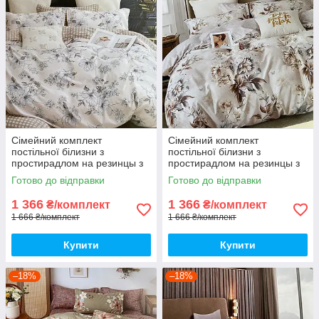
Сімейний комплект
Сімейний комплект
постільної білизни з
постільної білизни з
простирадлом на резинцы з
простирадлом на резинцы з
фланелі, дві підковдри
фланелі з двома підковдрами
Готово до відправки
Готово до відправки
1 366
1 366
₴/комплект
₴/комплект
1 666 ₴/комплект
1 666 ₴/комплект
Купити
Купити
–18%
–18%