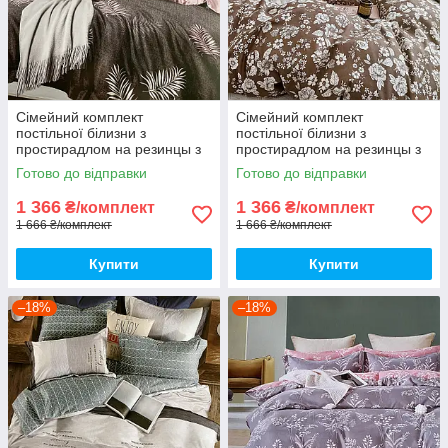
Сімейний комплект
Сімейний комплект
постільної білизни з
постільної білизни з
простирадлом на резинцы з
простирадлом на резинцы з
фланелі, дві підковдри
фланелі, дві підковдри
Готово до відправки
Готово до відправки
1 366
1 366
₴/комплект
₴/комплект
1 666 ₴/комплект
1 666 ₴/комплект
Купити
Купити
–18%
–18%