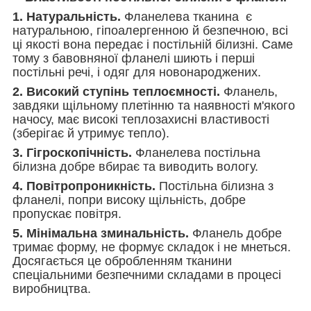
1. Натуральність.
Фланелева тканина є
натуральною, гіпоалергенною й безпечною, всі
ці якості вона передає і постільній білизні. Саме
тому з бавовняної фланелі шиють і перші
постільні речі, і одяг для новонароджених.
2. Високий ступінь теплоємності.
Фланель,
завдяки щільному плетінню та наявності м'якого
начосу, має високі теплозахисні властивості
(зберігає й утримує тепло).
3. Гігроскопічність.
Фланелева постільна
білизна добре вбирає та виводить вологу.
4. Повітропроникність.
Постільна білизна з
фланелі, попри високу щільність, добре
пропускає повітря.
5. Мінімальна зминальність.
Фланель добре
тримає форму, не формує складок і не мнеться.
Досягається це обробленням тканини
спеціальними безпечними складами в процесі
виробництва.