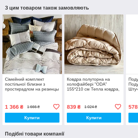
З цим товаром також замовляють
Сімейний комплект
Ковдра полуторна на
Поду
постільної білизни з
холофайбері "ODA"
Под
простирадлом на резинцы
155*210 см Тепла ковдра,
Штуч
з фланелі з двома
наповнювач холофайбер.
підковдрами
Стьобана ковдра ОДА
1 366
839
578
₴
₴
1 666 ₴
1 024 ₴
Купити
Купити
Подібні товари компанії