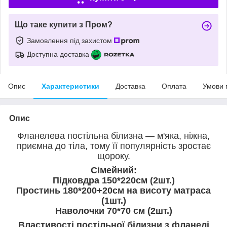
Що таке купити з Пром?
Замовлення під захистом
Доступна доставка
Опис
Характеристики
Доставка
Оплата
Умови 
Опис
Фланелева постільна білизна — м'яка, ніжна,
приємна до тіла, тому її популярність зростає
щороку.
Сімейний:
Підковдра 150*220см (2шт.)
Простинь 180*200+20см на висоту матраса
(1шт.)
Наволочки 70*70 см (2шт.)
Властивості постільної білизни з фланелі