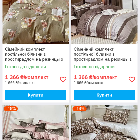
Сімейний комплект
Сімейний комплект
постільної білизни з
постільної білизни з
простирадлом на резинцы з
простирадлом на резинцы з
фланелі, дві підковдри
фланелі, дві підковдри
Готово до відправки
Готово до відправки
1 366
1 366
₴/комплект
₴/комплект
1 666 ₴/комплект
1 666 ₴/комплект
Купити
Купити
–18%
–18%