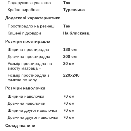
Подарункова упаковка
Так
Країна виробник
Туреччина
Додаткові характеристики
Простирадло на резинці
Так
Кишені підковдри
На блискавці
Розміри простирадла
Ширина простирадла
180 см
Довжина простирадла
200 см
Розмір простирадла на
20 см
висоту матраца +
Розмір простирадла з
220х240
гумкою по колу
Розміри наволочки
Ширина наволочки
70 см
Довжина наволочки
70 см
Ширина другої наволочки
70 см
Довжина другої наволочки
70 см
Склад тканини