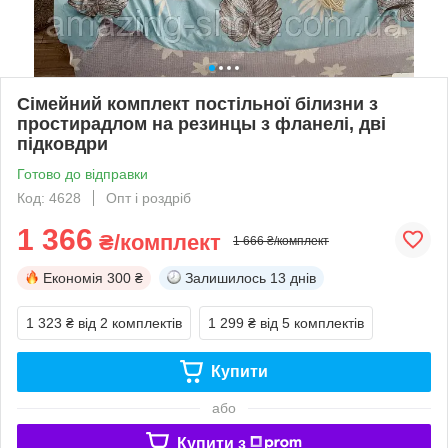
Сімейний комплект постільної білизни з
простирадлом на резинцы з фланелі, дві
підковдри
Готово до відправки
Код: 4628
Опт і роздріб
1 366
₴/комплект
1 666 ₴/комплект
Економія
300 ₴
Залишилось
13 днів
1 323 ₴
від 2 комплектів
1 299 ₴
від 5 комплектів
Купити
або
Купити з