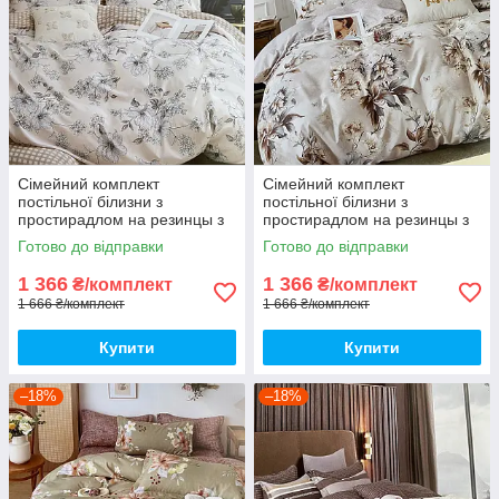
Сімейний комплект
Сімейний комплект
постільної білизни з
постільної білизни з
простирадлом на резинцы з
простирадлом на резинцы з
фланелі, дві підковдри
фланелі з двома підковдрами
Готово до відправки
Готово до відправки
1 366
1 366
₴/комплект
₴/комплект
1 666 ₴/комплект
1 666 ₴/комплект
Купити
Купити
–18%
–18%