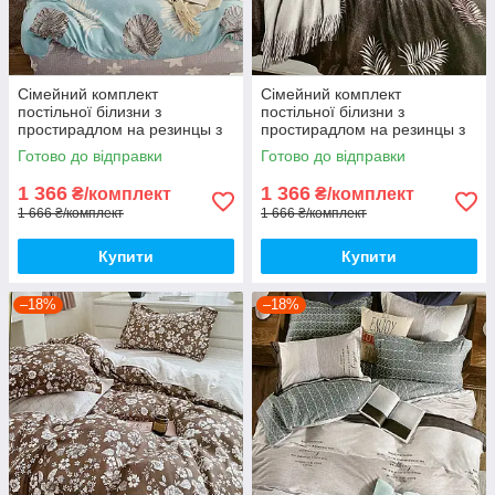
Сімейний комплект
Сімейний комплект
постільної білизни з
постільної білизни з
простирадлом на резинцы з
простирадлом на резинцы з
фланелі, дві підковдри
фланелі, дві підковдри
Готово до відправки
Готово до відправки
1 366
1 366
₴/комплект
₴/комплект
1 666 ₴/комплект
1 666 ₴/комплект
Купити
Купити
–18%
–18%