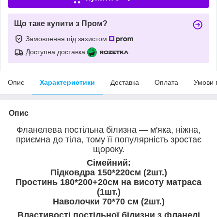
Що таке купити з Пром?
Замовлення під захистом
Доступна доставка
Опис
Характеристики
Доставка
Оплата
Умови 
Опис
Фланелева постільна білизна — м'яка, ніжна,
приємна до тіла, тому її популярність зростає
щороку.
Сімейний:
Підковдра 150*220см (2шт.)
Простинь 180*200+20см на висоту матраса
(1шт.)
Наволочки 70*70 см (2шт.)
Властивості постільної білизни з фланелі