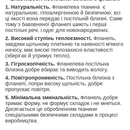
1. Натуральність.
Фланелева тканина є
натуральною, гіпоалергенною й безпечною, всі
ці якості вона передає і постільній білизні. Саме
тому з бавовняної фланелі шиють і перші
постільні речі, і одяг для новонароджених.
2. Високий ступінь теплоємності.
Фланель,
завдяки щільному плетінню та наявності м'якого
начосу, має високі теплозахисні властивості
(зберігає й утримує тепло).
3. Гігроскопічність.
Фланелева постільна
білизна добре вбирає та виводить вологу.
4. Повітропроникність.
Постільна білизна з
фланелі, попри високу щільність, добре
пропускає повітря.
5. Мінімальна зминальність.
Фланель добре
тримає форму, не формує складок і не мнеться.
Досягається це обробленням тканини
спеціальними безпечними складами в процесі
виробництва.