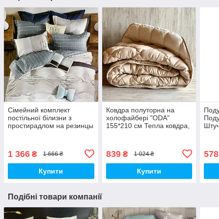
Сімейний комплект
Ковдра полуторна на
Поду
постільної білизни з
холофайбері "ODA"
Под
простирадлом на резинцы
155*210 см Тепла ковдра,
Штуч
з фланелі з двома
наповнювач холофайбер.
підковдрами
Стьобана ковдра ОДА
1 366
839
578
₴
₴
1 666 ₴
1 024 ₴
Купити
Купити
Подібні товари компанії