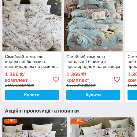
Сімейний комплект
Сімейний комплект
Сіме
постільної білизни з
постільної білизни з
пост
простирадлом на резинцы
простирадлом на резинцы
прос
з фланелі, дві підковдри
з фланелі, дві підковдри
з фл
1 366
1 366
1 3
₴/
₴/
підк
комплект
комплект
ком
1 666 ₴/комплект
1 666 ₴/комплект
1 666
Купити
Купити
Акційні пропозиції та новинки
–18%
–18%