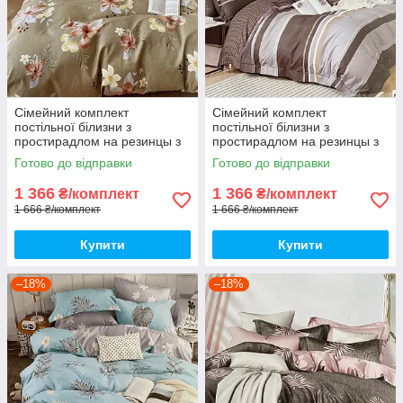
Сімейний комплект
Сімейний комплект
постільної білизни з
постільної білизни з
простирадлом на резинцы з
простирадлом на резинцы з
фланелі, дві підковдри
фланелі, дві підковдри
Готово до відправки
Готово до відправки
1 366
1 366
₴/комплект
₴/комплект
1 666 ₴/комплект
1 666 ₴/комплект
Купити
Купити
–18%
–18%