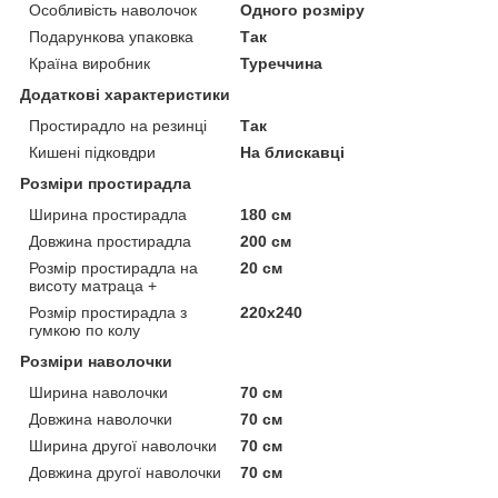
Особливість наволочок
Одного розміру
Подарункова упаковка
Так
Країна виробник
Туреччина
Додаткові характеристики
Простирадло на резинці
Так
Кишені підковдри
На блискавці
Розміри простирадла
Ширина простирадла
180 см
Довжина простирадла
200 см
Розмір простирадла на
20 см
висоту матраца +
Розмір простирадла з
220х240
гумкою по колу
Розміри наволочки
Ширина наволочки
70 см
Довжина наволочки
70 см
Ширина другої наволочки
70 см
Довжина другої наволочки
70 см