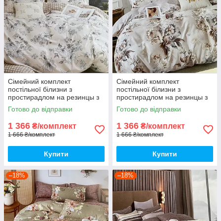
Сімейний комплект
Сімейний комплект
постільної білизни з
постільної білизни з
простирадлом на резинцы з
простирадлом на резинцы з
фланелі, дві підковдри
фланелі з двома підковдрами
Готово до відправки
Готово до відправки
1 366
1 366
₴/комплект
₴/комплект
1 666 ₴/комплект
1 666 ₴/комплект
Купити
Купити
–18%
–18%