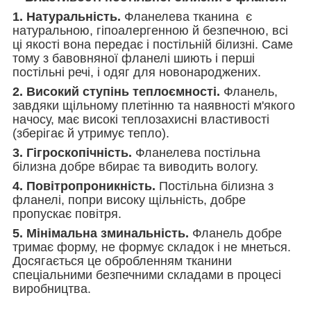
1. Натуральність.
Фланелева тканина є
натуральною, гіпоалергенною й безпечною, всі
ці якості вона передає і постільній білизні. Саме
тому з бавовняної фланелі шиють і перші
постільні речі, і одяг для новонароджених.
2. Високий ступінь теплоємності.
Фланель,
завдяки щільному плетінню та наявності м'якого
начосу, має високі теплозахисні властивості
(зберігає й утримує тепло).
3. Гігроскопічність.
Фланелева постільна
білизна добре вбирає та виводить вологу.
4. Повітропроникність.
Постільна білизна з
фланелі, попри високу щільність, добре
пропускає повітря.
5. Мінімальна зминальність.
Фланель добре
тримає форму, не формує складок і не мнеться.
Досягається це обробленням тканини
спеціальними безпечними складами в процесі
виробництва.