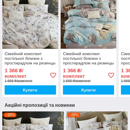
Сімейний комплект
Сімейний комплект
Сіме
постільної білизни з
постільної білизни з
пост
простирадлом на резинцы
простирадлом на резинцы
прос
з фланелі, дві підковдри
з фланелі, дві підковдри
з фл
1 366
1 366
1 3
₴/
₴/
підк
комплект
комплект
ком
1 666 ₴/комплект
1 666 ₴/комплект
1 666
Купити
Купити
Акційні пропозиції та новинки
–18%
–18%