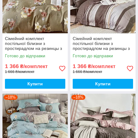
Сімейний комплект
Сімейний комплект
постільної білизни з
постільної білизни з
простирадлом на резинцы з
простирадлом на резинцы з
фланелі, дві підковдри
фланелі, дві підковдри
Готово до відправки
Готово до відправки
1 366
1 366
₴/комплект
₴/комплект
1 666 ₴/комплект
1 666 ₴/комплект
Купити
Купити
–18%
–18%