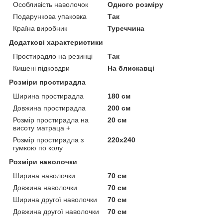
Особливість наволочок
Одного розміру
Подарункова упаковка
Так
Країна виробник
Туреччина
Додаткові характеристики
Простирадло на резинці
Так
Кишені підковдри
На блискавці
Розміри простирадла
Ширина простирадла
180 см
Довжина простирадла
200 см
Розмір простирадла на
20 см
висоту матраца +
Розмір простирадла з
220х240
гумкою по колу
Розміри наволочки
Ширина наволочки
70 см
Довжина наволочки
70 см
Ширина другої наволочки
70 см
Довжина другої наволочки
70 см