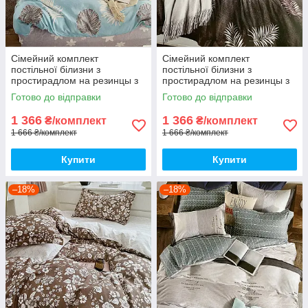
Сімейний комплект
Сімейний комплект
постільної білизни з
постільної білизни з
простирадлом на резинцы з
простирадлом на резинцы з
фланелі, дві підковдри
фланелі, дві підковдри
Готово до відправки
Готово до відправки
1 366
1 366
₴/комплект
₴/комплект
1 666 ₴/комплект
1 666 ₴/комплект
Купити
Купити
–18%
–18%