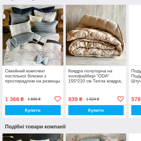
Сімейний комплект
Ковдра полуторна на
Поду
постільної білизни з
холофайбері "ODA"
Под
простирадлом на резинцы
155*210 см Тепла ковдра,
Штуч
з фланелі з двома
наповнювач холофайбер.
підковдрами
Стьобана ковдра ОДА
1 366
839
578
₴
₴
1 666 ₴
1 024 ₴
Купити
Купити
Подібні товари компанії