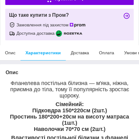
Що таке купити з Пром?
Замовлення під захистом
Доступна доставка
Опис
Характеристики
Доставка
Оплата
Умови 
Опис
Фланелева постільна білизна — м'яка, ніжна,
приємна до тіла, тому її популярність зростає
щороку.
Сімейний:
Підковдра 150*220см (2шт.)
Простинь 180*200+20см на висоту матраса
(1шт.)
Наволочки 70*70 см (2шт.)
Властивості постільної білизни з фланелі