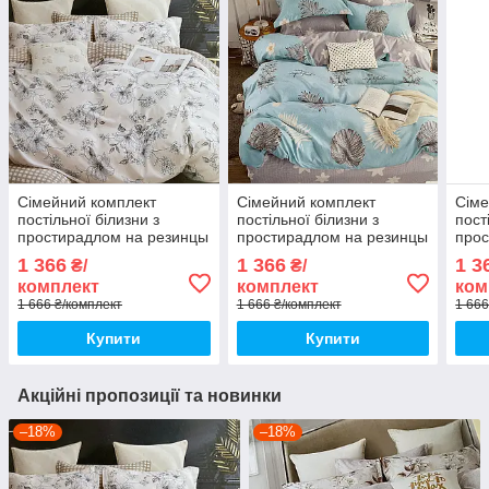
Сімейний комплект
Сімейний комплект
Сіме
постільної білизни з
постільної білизни з
пост
простирадлом на резинцы
простирадлом на резинцы
прос
з фланелі, дві підковдри
з фланелі, дві підковдри
з фл
1 366
1 366
1 3
₴/
₴/
підк
комплект
комплект
ком
1 666 ₴/комплект
1 666 ₴/комплект
1 666
Купити
Купити
Акційні пропозиції та новинки
–18%
–18%