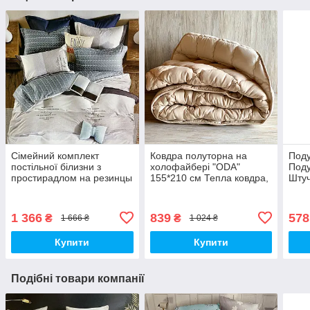
Сімейний комплект
Ковдра полуторна на
Поду
постільної білизни з
холофайбері "ODA"
Под
простирадлом на резинцы
155*210 см Тепла ковдра,
Штуч
з фланелі з двома
наповнювач холофайбер.
підковдрами
Стьобана ковдра ОДА
1 366
839
578
₴
₴
1 666 ₴
1 024 ₴
Купити
Купити
Подібні товари компанії