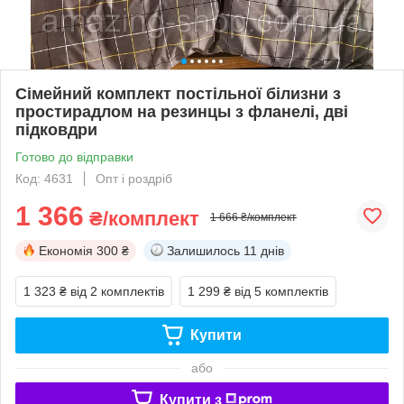
Сімейний комплект постільної білизни з
простирадлом на резинцы з фланелі, дві
підковдри
Готово до відправки
Код: 4631
Опт і роздріб
1 366
₴/комплект
1 666 ₴/комплект
Економія
300 ₴
Залишилось
11 днів
1 323 ₴
від 2 комплектів
1 299 ₴
від 5 комплектів
Купити
або
Купити з