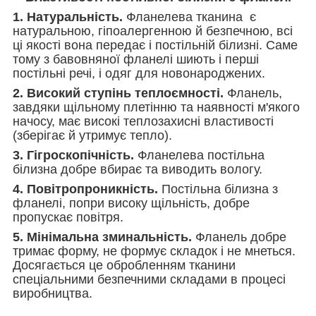
1. Натуральність.
Фланелева тканина є
натуральною, гіпоалергенною й безпечною, всі
ці якості вона передає і постільній білизні. Саме
тому з бавовняної фланелі шиють і перші
постільні речі, і одяг для новонароджених.
2. Високий ступінь теплоємності.
Фланель,
завдяки щільному плетінню та наявності м'якого
начосу, має високі теплозахисні властивості
(зберігає й утримує тепло).
3. Гігроскопічність.
Фланелева постільна
білизна добре вбирає та виводить вологу.
4. Повітропроникність.
Постільна білизна з
фланелі, попри високу щільність, добре
пропускає повітря.
5. Мінімальна зминальність.
Фланель добре
тримає форму, не формує складок і не мнеться.
Досягається це обробленням тканини
спеціальними безпечними складами в процесі
виробництва.