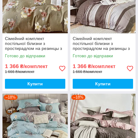
Сімейний комплект
Сімейний комплект
постільної білизни з
постільної білизни з
простирадлом на резинцы з
простирадлом на резинцы з
фланелі, дві підковдри
фланелі, дві підковдри
Готово до відправки
Готово до відправки
1 366
1 366
₴/комплект
₴/комплект
1 666 ₴/комплект
1 666 ₴/комплект
Купити
Купити
–18%
–18%