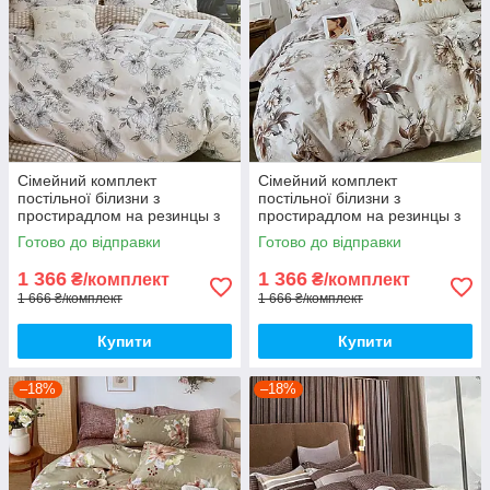
Сімейний комплект
Сімейний комплект
постільної білизни з
постільної білизни з
простирадлом на резинцы з
простирадлом на резинцы з
фланелі, дві підковдри
фланелі з двома підковдрами
Готово до відправки
Готово до відправки
1 366
1 366
₴/комплект
₴/комплект
1 666 ₴/комплект
1 666 ₴/комплект
Купити
Купити
–18%
–18%