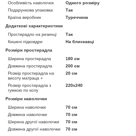
Особливість наволочок
Одного розміру
Подарункова упаковка
Так
Країна виробник
Туреччина
Додаткові характеристики
Простирадло на резинці
Так
Кишені підковдри
На блискавці
Розміри простирадла
Ширина простирадла
180 см
Довжина простирадла
200 см
Розмір простирадла на
20 см
висоту матраца +
Розмір простирадла з
220х240
гумкою по колу
Розміри наволочки
Ширина наволочки
70 см
Довжина наволочки
70 см
Ширина другої наволочки
70 см
Довжина другої наволочки
70 см