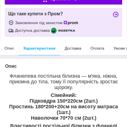
Що таке купити з Пром?
Замовлення під захистом
Доступна доставка
Опис
Характеристики
Доставка
Оплата
Умови 
Опис
Фланелева постільна білизна — м'яка, ніжна,
приємна до тіла, тому її популярність зростає
щороку.
Сімейний:
Підковдра 150*220см (2шт.)
Простинь 180*200+20см на висоту матраса
(1шт.)
Наволочки 70*70 см (2шт.)
Властивості постільної білизни з фланелі