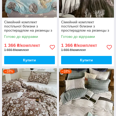
Сімейний комплект
Сімейний комплект
постільної білизни з
постільної білизни з
простирадлом на резинцы з
простирадлом на резинцы з
фланелі, дві підковдри
фланелі, дві підковдри
Готово до відправки
Готово до відправки
1 366
1 366
₴/комплект
₴/комплект
1 666 ₴/комплект
1 666 ₴/комплект
Купити
Купити
–18%
–18%