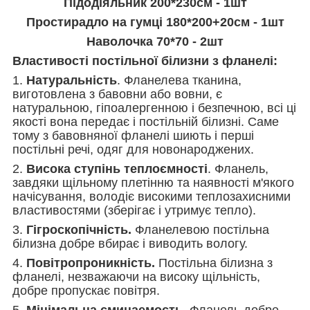
Підодіяльник 200*230см - 1шт
Простирадло на гумці 180*200+20см - 1шт
Наволочка 70*70 - 2шт
Властивості постільної білизни з фланелі:
1.
Натуральність
. Фланелева тканина,
виготовлена з бавовни або вовни, є
натуральною, гіпоалергенною і безпечною, всі ці
якості вона передає і постільній білизні. Саме
тому з бавовняної фланелі шиють і перші
постільні речі, одяг для новонароджених.
2.
Висока ступінь теплоємності
. Фланель,
завдяки щільному плетінню та наявності м'якого
начісування, володіє високими теплозахисними
властивостями (зберігає і утримує тепло).
3.
Гігроскопічність.
Фланелевою постільна
білизна добре вбирає і виводить вологу.
4.
Повітропроникність.
Постільна білизна з
фланелі, незважаючи на високу щільність,
добре пропускає повітря.
5.
Мінімальна сминаемость.
Фланель добре