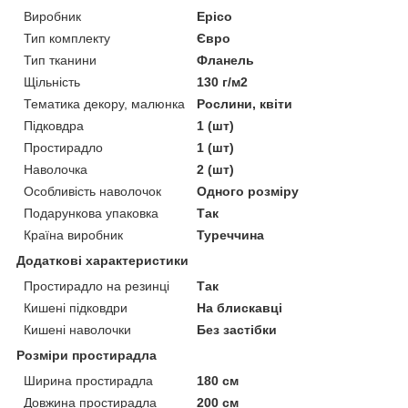
Виробник
Epico
Тип комплекту
Євро
Тип тканини
Фланель
Щільність
130 г/м2
Тематика декору, малюнка
Рослини, квіти
Підковдра
1 (шт)
Простирадло
1 (шт)
Наволочка
2 (шт)
Особливість наволочок
Одного розміру
Подарункова упаковка
Так
Країна виробник
Туреччина
Додаткові характеристики
Простирадло на резинці
Так
Кишені підковдри
На блискавці
Кишені наволочки
Без застібки
Розміри простирадла
Ширина простирадла
180 см
Довжина простирадла
200 см