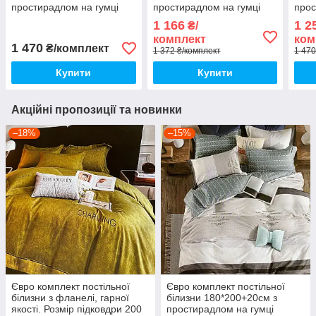
простирадлом на гумці
простирадлом на гумці
прос
Постільна білизна з
Постільна білизна з
Пост
1 166
1 2
₴/
фланелі євро розмір
фланелі євро розмір
флан
комплект
ком
1 470
₴/комплект
1 372 ₴/комплект
1 470
Купити
Купити
Акційні пропозиції та новинки
–18%
–15%
Євро комплект постільної
Євро комплект постільної
білизни з фланелі, гарної
білизни 180*200+20см з
якості. Розмір підковдри 200
простирадлом на гумці