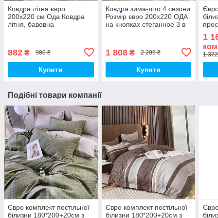
Ковдра літня євро
Ковдра зима-літо 4 сезони
Євро
200х220 см Ода Ковдра
Розмір євро 200х220 ОДА
біли
літня, бавовна
на кнопках стеганное 3 в
прос
наповнювач Стьобана
1, Колів - бежевий
Пост
1 1
ковдру ODA
флан
ком
882
1 808
₴
₴
980 ₴
2 205 ₴
1 372
Купити
Купити
Подібні товари компанії
Євро комплект постільної
Євро комплект постільної
Євро
білизни 180*200+20см з
білизни 180*200+20см з
біли