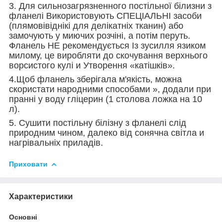
3. Для сильнозагрязненного постільної білизни з
фланелі Використовують СПЕЦІАЛЬНІ засоби
(плямовівіднікі для делікатніх тканин) або
замочують у миючих розчіні, а потім перуть.
Фланель НЕ рекомендується Із зусилля язиком
милому, це виробляти до скочування верхнього
ворсистого кулі и Утворення «катішків».
4.Щоб фланель зберігала м'якість, можна
скористати народними способами », додали при
пранні у воду гліцерин (1 столова ложка на 10
л).
5. Сушити постільну білізну з фланелі слід
природним чином, далеко від сонячна світла и
нагрівальніх приладів.
Приховати
Характеристики
Основні