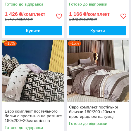
на 220
Постільна білизна з фланелі
Готово до відправки
Готово до відправки
євро розмір
1 426
1 166
₴/комплект
₴/комплект
1 740 ₴/комплект
1 372 ₴/комплект
Купити
Купити
–15%
–15%
Євро комплект постільної
Евро комплект постельного
білизни 180*200+20см з
белья с простыню на резинке
простирадлом на гумці
180х200+20см остільна
Постільна білизна з фланелі
Готово до відправки
білизна Євро комплект
євро розмір
Готово до відправки