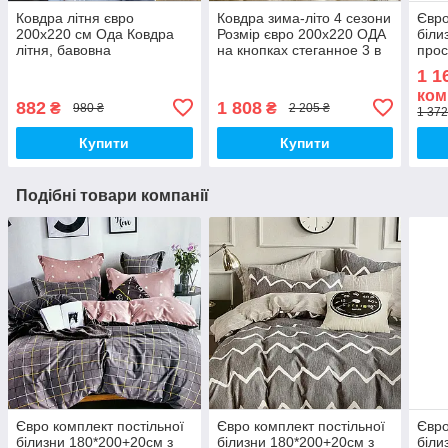
Ковдра літня євро
Ковдра зима-літо 4 сезони
Євро
200х220 см Ода Ковдра
Розмір євро 200х220 ОДА
біли
літня, бавовна
на кнопках стеганное 3 в
прос
наповнювач Стьобана
1, Колів - бежевий
Пост
1 1
ковдру ODA
флан
ком
882
1 808
₴
₴
980 ₴
2 205 ₴
1 372
Купити
Купити
Подібні товари компанії
Євро комплект постільної
Євро комплект постільної
Євро
білизни 180*200+20см з
білизни 180*200+20см з
біли