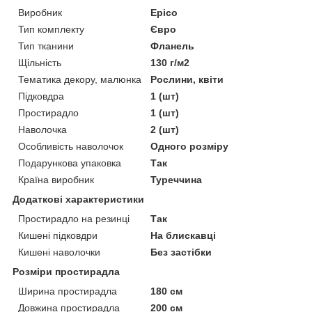
Виробник
Epico
Тип комплекту
Євро
Тип тканини
Фланель
Щільність
130 г/м2
Тематика декору, малюнка
Рослини, квіти
Підковдра
1 (шт)
Простирадло
1 (шт)
Наволочка
2 (шт)
Особливість наволочок
Одного розміру
Подарункова упаковка
Так
Країна виробник
Туреччина
Додаткові характеристики
Простирадло на резинці
Так
Кишені підковдри
На блискавці
Кишені наволочки
Без застібки
Розміри простирадла
Ширина простирадла
180 см
Довжина простирадла
200 см