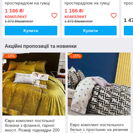
простирадлом на гумці
простирадлом на гумці
прос
Постільна білизна з
Постільна білизна з
Пост
1 166
1 166
₴/
₴/
фланелі євро розмір
фланелі євро розмір
флан
комплект
комплект
1 4
1 372 ₴/комплект
1 372 ₴/комплект
Купити
Купити
Акційні пропозиції та новинки
–18%
–15%
Євро комплект постільної
Евро комплект постельного
білизни з фланелі, гарної
белья с простыню на резинке
якості. Розмір підковдри 200