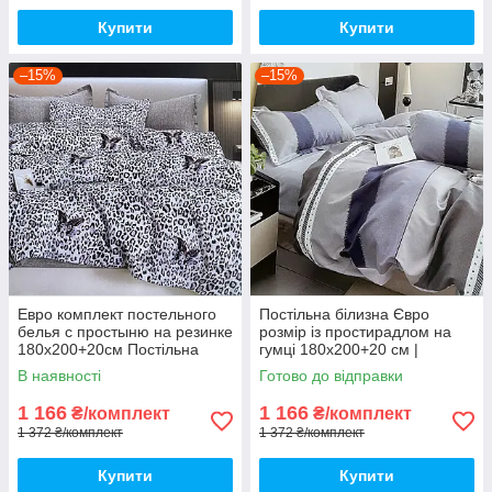
Купити
Купити
–15%
–15%
Евро комплект постельного
Постільна білизна Євро
белья с простыню на резинке
розмір із простирадлом на
180х200+20см Постільна
гумці 180х200+20 см |
білизна Євро комплект
Комплект постільної білизни
В наявності
Готово до відправки
Фланель
1 166
1 166
₴/комплект
₴/комплект
1 372 ₴/комплект
1 372 ₴/комплект
Купити
Купити