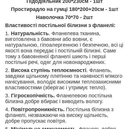
Підодіяльник 200*230см - 1шт
Простирадло на гумці 180*200+20см - 1шт
Наволочка 70*70 - 2шт
Властивості постільної білизни з фланелі:
1.
Натуральність
. Фланелева тканина,
виготовлена з бавовни або вовни, є
натуральною, гіпоалергенною і безпечною, всі ці
якості вона передає і постільній білизні. Саме
тому з бавовняної фланелі шиють і перші
постільні речі, одяг для новонароджених.
2.
Висока ступінь теплоємності
. Фланель,
завдяки щільному плетінню та наявності м'якого
начісування, володіє високими теплозахисними
властивостями (зберігає і утримує тепло).
3.
Гігроскопічність.
Фланелевою постільна
білизна добре вбирає і виводить вологу.
4.
Повітропроникність.
Постільна білизна з
фланелі, незважаючи на високу щільність,
добре пропускає повітря.
5.
Мінімальна сминаемость.
Фланель добре