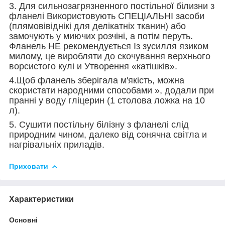
3. Для сильнозагрязненного постільної білизни з
фланелі Використовують СПЕЦІАЛЬНІ засоби
(плямовівіднікі для делікатніх тканин) або
замочують у миючих розчіні, а потім перуть.
Фланель НЕ рекомендується Із зусилля язиком
милому, це виробляти до скочування верхнього
ворсистого кулі и Утворення «катішків».
4.Щоб фланель зберігала м'якість, можна
скористати народними способами », додали при
пранні у воду гліцерин (1 столова ложка на 10
л).
5. Сушити постільну білізну з фланелі слід
природним чином, далеко від сонячна світла и
нагрівальніх приладів.
Приховати
Характеристики
Основні