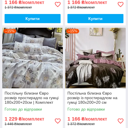
1 166
1 166
₴/комплект
₴/комплект
1 372 ₴/комплект
1 372 ₴/комплект
Купити
Купити
–15%
–15%
Постільну білизни Євро
Постільна білизна Євро
розмір простирадло на гумці
розмір із простирадлом на
180х200+20см | Комплект
гумці 180х200+20 см
постільної білизни Фланель
Комплект постільної білизни
Готово до відправки
Готово до відправки
Фланель
1 229
1 166
₴/комплект
₴/комплект
1 446 ₴/комплект
1 372 ₴/комплект