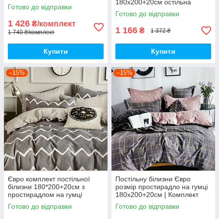
180х200+20см остільна
на 220
Готово до відправки
білизна Євро комплект
Готово до відправки
1 426
₴/комплект
1 166
₴
1 372 ₴
1 740 ₴/комплект
Купити
Купити
–15%
–15%
Євро комплект постільної
Постільну білизни Євро
білизни 180*200+20см з
розмір простирадло на гумці
простирадлом на гумці
180х200+20см | Комплект
Постільна білизна з фланелі
постільної білизни Фланель
Готово до відправки
Готово до відправки
євро розмір