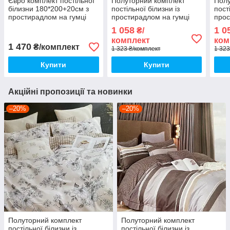
Євро комплект постільної
Полуторний комплект
Полу
білизни 180*200+20см з
постільної білизни із
пост
простирадлом на гумці
простирадлом на гумці
прос
Постільна білизна з
150*220см. Постільна
150*
1 058
1 0
₴/
фланелі євро розмір
білизна з фланелі
біли
комплект
ком
1 470
₴/комплект
1 323 ₴/комплект
1 323
Купити
Купити
Акційні пропозиції та новинки
–20%
–20%
Полуторний комплект
Полуторний комплект
постільної білизни із
постільної білизни із