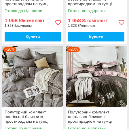
простирадлом на гумці
простирадлом на гумці
150*220см. Постільна білизна
150*220см. Постільна білизна
Готово до відправки
Готово до відправки
з фланелі
з фланелі
1 058
1 058
₴/комплект
₴/комплект
1 323 ₴/комплект
1 323 ₴/комплект
Купити
Купити
–20%
–20%
Полуторний комплект
Полуторний комплект
постільної білизни із
постільної білизни із
простирадлом на гумці
простирадлом на гумці
150*220см. Постільна білизна
150*220см. Постільна білизна
Готово до відправки
Готово до відправки