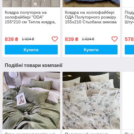
Ковдра полуторна на
Ковдра на холлофайбері
Поду
холофайбері "ODA"
ОДА Полуторного розміру
Под
155*210 см Тепла ковдра,
155х210 Стьобана зимова
Штуч
наповнювач холофайбер.
ковдра високої якості
Стьобана ковдра ОДА
839
839
578
₴
₴
1 024 ₴
1 024 ₴
Купити
Купити
Подібні товари компанії