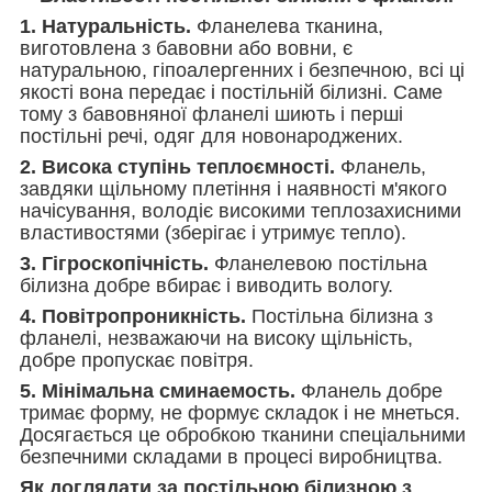
1. Натуральність.
Фланелева тканина,
виготовлена з бавовни або вовни, є
натуральною, гіпоалергенних і безпечною, всі ці
якості вона передає і постільній білизні. Саме
тому з бавовняної фланелі шиють і перші
постільні речі, одяг для новонароджених.
2. Висока ступінь теплоємності.
Фланель,
завдяки щільному плетіння і наявності м'якого
начісування, володіє високими теплозахисними
властивостями (зберігає і утримує тепло).
3. Гігроскопічність.
Фланелевою постільна
білизна добре вбирає і виводить вологу.
4. Повітропроникність.
Постільна білизна з
фланелі, незважаючи на високу щільність,
добре пропускає повітря.
5. Мінімальна сминаемость.
Фланель добре
тримає форму, не формує складок і не мнеться.
Досягається це обробкою тканини спеціальними
безпечними складами в процесі виробництва.
Як доглядати за постільною білизною з