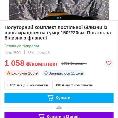
Полуторний комплект постільної білизни із
простирадлом на гумці 150*220см. Постільна
білизна з фланелі
Готово до відправки
Код: 4653
Опт і роздріб
1 058
₴/комплект
1 323 ₴/комплект
Економія
265 ₴
Залишилось
11 днів
1 029 ₴
від 2 комплектів
980 ₴
від 3 комплектів
Купити
або
Купити з