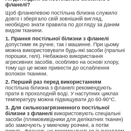
фланелі?
Щоб фланелевою постільна білизна служило
довго і зберігало свій зовнішній вигляд,
необхідно знати правила по догляду за даним
видом тканини.
1. Прання постільної білизни з фланелі
допустиме як ручне, так і машинне. При цьому
можна використовувати будь-які засоби (пральні
порошки, гелі). Небажано використання
агресивних засобів, особливо на основі хлору,
тому що це може привести до ослаблення
волокон тканини.
2. Перший раз перед використанням
постільна білизна з фланелі рекомендують
прати в прохолодній воді. У наступних циклах
температуру можна підвищувати до 60-90°С.
3. Для сильнозагрязненного постільної
білизни з фланелі
використовують спеціальні
засоби (плямовивідники для делікатних тканин)
або замочують у миючому розчині, а потім
перуть. Фланель не рекомендується із зусиллям