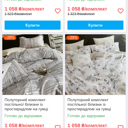
з фланелі
з фланелі
1 058
1 058
₴/комплект
₴/комплект
1 323 ₴/комплект
1 323 ₴/комплект
Купити
Купити
–20%
–20%
Полуторний комплект
Полуторний комплект
постільної білизни із
постільної білизни із
простирадлом на гумці
простирадлом на гумці
150*220см. Постільна білизна
150*220см. Постільна білизна
Готово до відправки
Готово до відправки
з фланелі
з фланелі
1 058
1 058
₴/комплект
₴/комплект