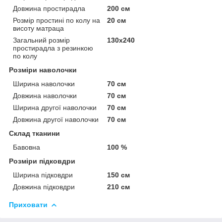
Довжина простирадла
200 см
Розмір простині по колу на
20 см
висоту матраца
Загальний розмір
130х240
простирадла з резинкою
по колу
Розміри наволочки
Ширина наволочки
70 см
Довжина наволочки
70 см
Ширина другої наволочки
70 см
Довжина другої наволочки
70 см
Склад тканини
Бавовна
100 %
Розміри підковдри
Ширина підковдри
150 см
Довжина підковдри
210 см
Приховати