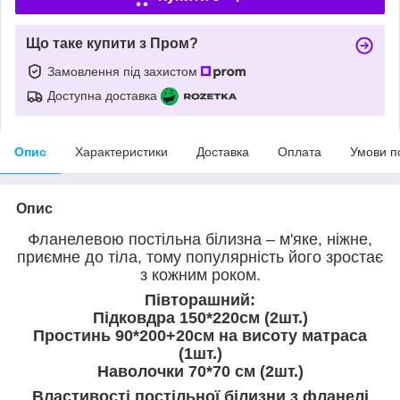
Що таке купити з Пром?
Замовлення під захистом
Доступна доставка
Опис
Характеристики
Доставка
Оплата
Умови п
Опис
Фланелевою постільна білизна – м'яке, ніжне,
приємне до тіла, тому популярність його зростає
з кожним роком.
Півторашний:
Підковдра 150*220см (2шт.)
Простинь 90*200+20см на висоту матраса
(1шт.)
Наволочки 70*70 см (2шт.)
Властивості постільної білизни з фланелі