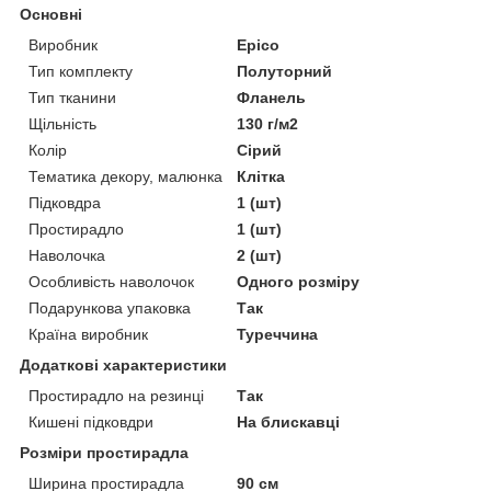
Основні
Виробник
Epico
Тип комплекту
Полуторний
Тип тканини
Фланель
Щільність
130 г/м2
Колір
Сірий
Тематика декору, малюнка
Клітка
Підковдра
1 (шт)
Простирадло
1 (шт)
Наволочка
2 (шт)
Особливість наволочок
Одного розміру
Подарункова упаковка
Так
Країна виробник
Туреччина
Додаткові характеристики
Простирадло на резинці
Так
Кишені підковдри
На блискавці
Розміри простирадла
Ширина простирадла
90 см